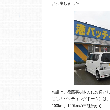
o
お邪魔しました！
o
k
お話は、後藤英樹さんにお伺い
ここのバッティングドームには、
100km、120kmの三種類から