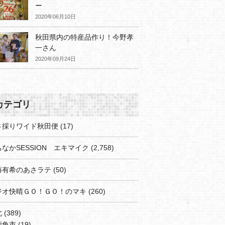
ー
2020年06月10日
秋田県内の特産品作り！今野孝
一さん
2020年09月24日
カテゴリ
さ採りワイド秋田便
(17)
なかSESSION エキマイク
(2,758)
藤有希のあさラテ
(50)
ジオ快晴ＧＯ！ＧＯ！のマキ
(260)
北
(389)
鹿角市
(19)