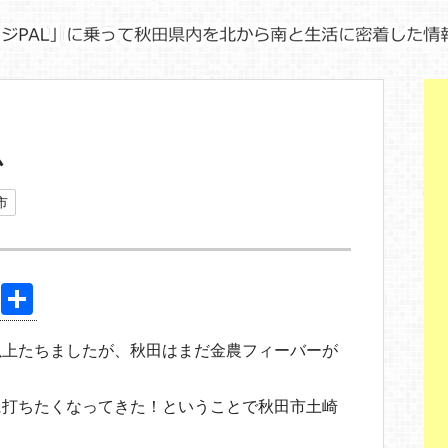
ム
市
Pi
共
nt
有
以上たちましたが、秋田はまだ金農フィーバーが
er
e
に打ちたくなってきた！ということで秋田市土崎
st