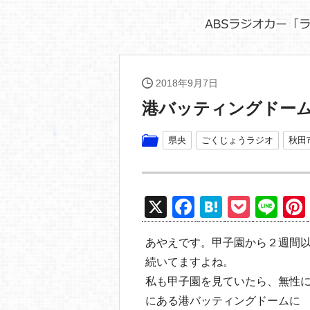
2018年9月7日
港バッティングドー
県央
ごくじょうラジオ
秋田
X
F
H
P
Li
a
at
o
n
あやえです。甲子園から２週間
c
e
ck
e
続いてますよね。
e
n
et
私も甲子園を見ていたら、無性
b
a
にある港バッティングドームに