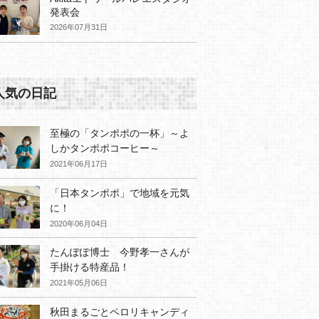
発表会
2026年07月31日
人気の日記
至極の「タンポポの一杯」～よ
しかタンポポコーヒー～
2021年06月17日
「日本タンポポ」で地域を元気
に！
2020年06月04日
たんぽぽ博士 今野孝一さんが
手掛ける特産品！
2021年05月06日
秋田まるごとペロリキャンディ