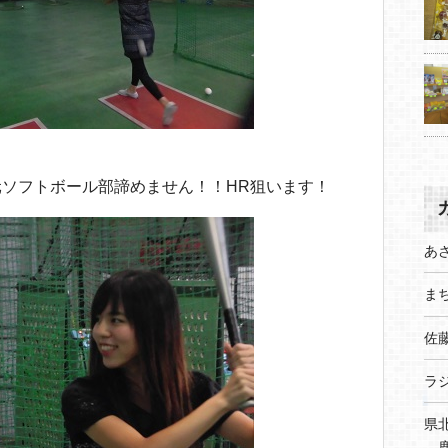
ソフトボール部諦めません！！HR狙います！
あ
まち
佐
ラ
県