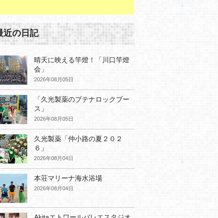
最近の日記
晴天に映える竿燈！「川口竿燈
会」
2026年08月05日
「久光製薬のブテナロックブー
ス」
2026年08月05日
久光製薬「仲小路の夏２０２
６」
2026年08月04日
本荘マリーナ海水浴場
2026年08月04日
Akitaエトワールバレエスタジオ