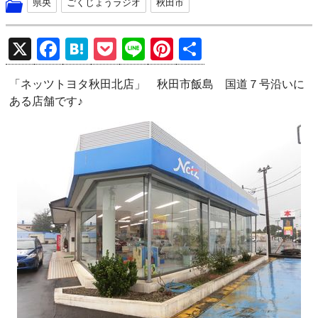
県央
ごくじょうラジオ
秋田市
X
F
H
P
Li
Pi
共
a
at
o
n
nt
有
「ネッツトヨタ秋田北店」 秋田市飯島 国道７号沿いに
ce
e
ck
e
er
ある店舗です♪
b
n
et
es
o
a
t
o
k