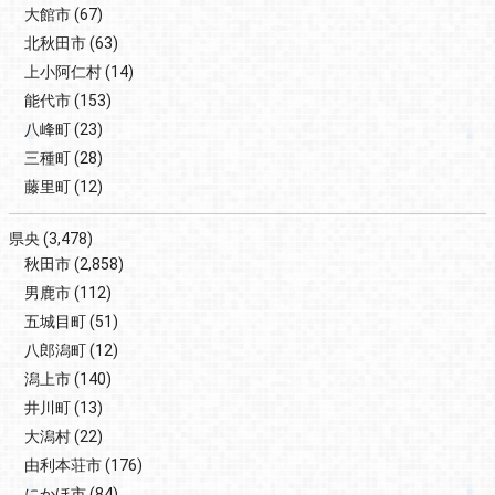
大館市
(67)
北秋田市
(63)
上小阿仁村
(14)
能代市
(153)
八峰町
(23)
三種町
(28)
藤里町
(12)
県央
(3,478)
秋田市
(2,858)
男鹿市
(112)
五城目町
(51)
八郎潟町
(12)
潟上市
(140)
井川町
(13)
大潟村
(22)
由利本荘市
(176)
にかほ市
(84)