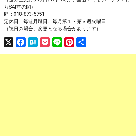
万SAI堂の間）
問：018-873-5751
定休日：毎週月曜日、毎月第１・第３週火曜日
（祝日の場合、変更となる場合があります）
X
F
H
P
Li
Pi
共
a
at
o
n
nt
有
ce
e
ck
e
er
b
n
et
es
o
a
t
o
k