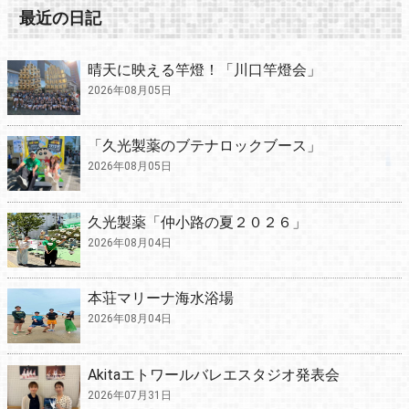
最近の日記
晴天に映える竿燈！「川口竿燈会」
2026年08月05日
「久光製薬のブテナロックブース」
2026年08月05日
久光製薬「仲小路の夏２０２６」
2026年08月04日
本荘マリーナ海水浴場
2026年08月04日
Akitaエトワールバレエスタジオ発表会
2026年07月31日