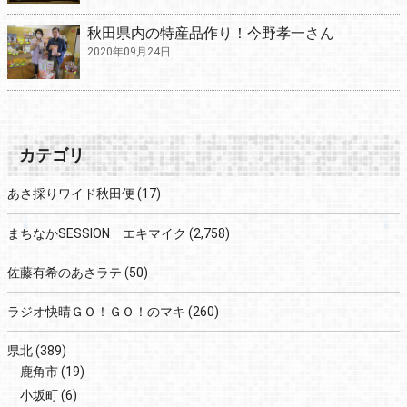
秋田県内の特産品作り！今野孝一さん
2020年09月24日
カテゴリ
あさ採りワイド秋田便
(17)
まちなかSESSION エキマイク
(2,758)
佐藤有希のあさラテ
(50)
ラジオ快晴ＧＯ！ＧＯ！のマキ
(260)
県北
(389)
鹿角市
(19)
小坂町
(6)