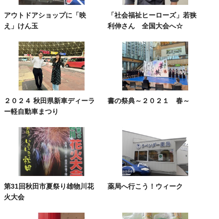
アウトドアショップに「映
「社会福祉ヒーローズ」若狭
え」けん玉
利伸さん 全国大会へ☆
２０２４ 秋田県新車ディーラ
書の祭典～２０２１ 春～
ー軽自動車まつり
第31回秋田市夏祭り雄物川花
薬局へ行こう！ウィーク
火大会