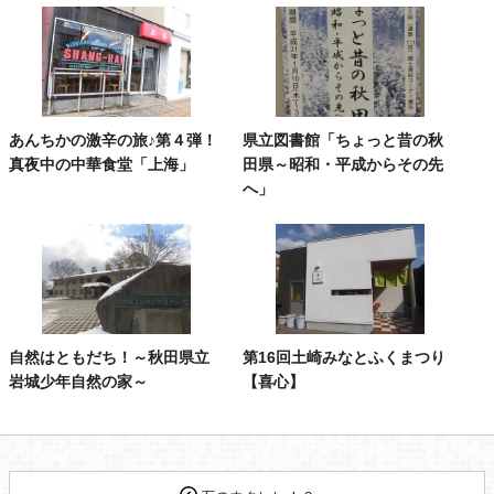
あんちかの激辛の旅♪第４弾！
県立図書館「ちょっと昔の秋
真夜中の中華食堂「上海」
田県～昭和・平成からその先
へ」
自然はともだち！～秋田県立
第16回土崎みなとふくまつり
岩城少年自然の家～
【喜心】