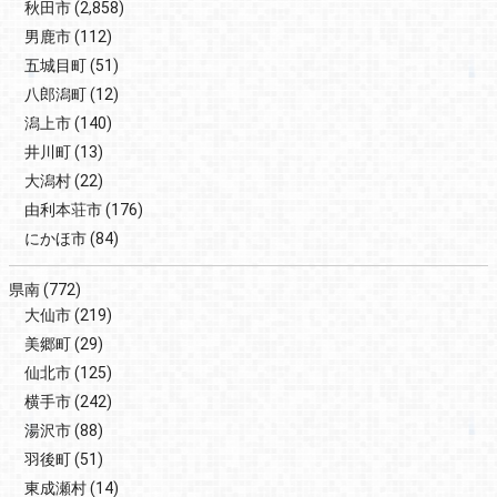
秋田市
(2,858)
男鹿市
(112)
五城目町
(51)
八郎潟町
(12)
潟上市
(140)
井川町
(13)
大潟村
(22)
由利本荘市
(176)
にかほ市
(84)
県南
(772)
大仙市
(219)
美郷町
(29)
仙北市
(125)
横手市
(242)
湯沢市
(88)
羽後町
(51)
東成瀬村
(14)