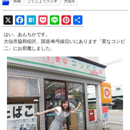
県南
ごくじょうラジオ
大仙市
X
F
H
P
Li
Pi
共
a
at
o
n
nt
有
はい、あんちかです。
ce
e
ck
e
er
大仙市協和稲沢、国道46号線沿いにあります「変なコンビ
b
n
et
es
二」にお邪魔しました。
o
a
t
o
k