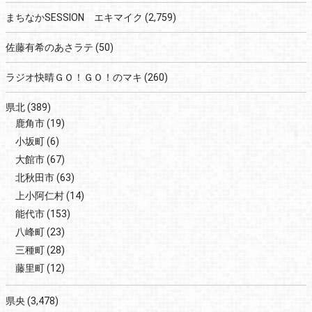
まちなかSESSION エキマイク
(2,759)
佐藤有希のあさラテ
(50)
ラジオ快晴ＧＯ！ＧＯ！のマキ
(260)
県北
(389)
鹿角市
(19)
小坂町
(6)
大館市
(67)
北秋田市
(63)
上小阿仁村
(14)
能代市
(153)
八峰町
(23)
三種町
(28)
藤里町
(12)
県央
(3,478)