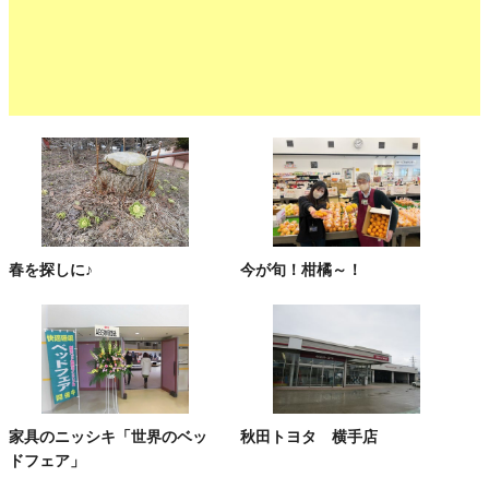
春を探しに♪
今が旬！柑橘～！
家具のニッシキ「世界のベッ
秋田トヨタ 横手店
ドフェア」