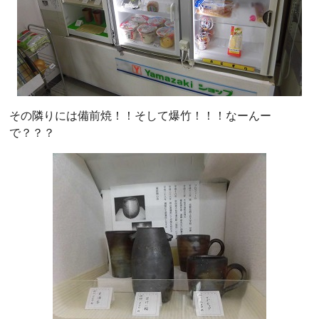
その隣りには備前焼！！そして爆竹！！！なーんー
で？？？