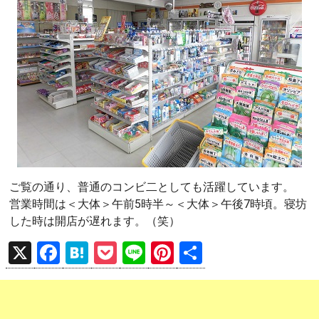
ご覧の通り、普通のコンビ二としても活躍しています。
営業時間は＜大体＞午前5時半～＜大体＞午後7時頃。寝坊
した時は開店が遅れます。（笑）
X
F
H
P
Li
Pi
共
a
at
o
n
nt
有
ce
e
ck
e
er