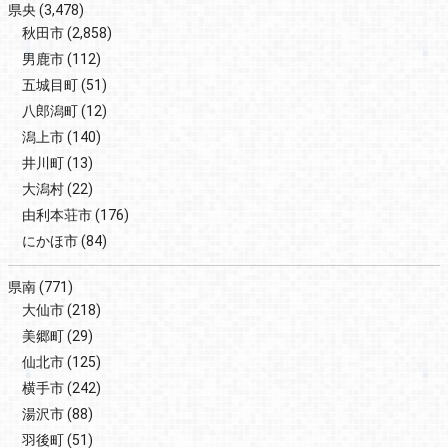
県央
(3,478)
秋田市
(2,858)
男鹿市
(112)
五城目町
(51)
八郎潟町
(12)
潟上市
(140)
井川町
(13)
大潟村
(22)
由利本荘市
(176)
にかほ市
(84)
県南
(771)
大仙市
(218)
美郷町
(29)
仙北市
(125)
横手市
(242)
湯沢市
(88)
羽後町
(51)