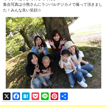
集合写真は小熊さんにラジパルデジカメで撮って頂きまし
た！みんな良い笑顔☆
X
F
H
P
Li
Pi
共
a
at
o
n
nt
有