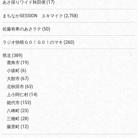
あさ採りワイド秋田便
(17)
まちなかSESSION エキマイク
(2,758)
佐藤有希のあさラテ
(50)
ラジオ快晴ＧＯ！ＧＯ！のマキ
(260)
県北
(389)
鹿角市
(19)
小坂町
(6)
大館市
(67)
北秋田市
(63)
上小阿仁村
(14)
能代市
(153)
八峰町
(23)
三種町
(28)
藤里町
(12)