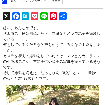
県央
ごくじょうラジオ
秋田市
X
F
H
P
Li
Pi
共
a
at
o
n
nt
有
はい、あんちかです。
ce
e
ck
e
er
秋田市の千秋公園にいたら、立派なカメラで親子を撮影し
b
n
et
es
ている・・・。
o
a
t
何をしているんだろうと声をかけて、みんなで中継をしま
した。
o
カメラを構えて撮影をしていたのは、ママさんカメラマン
k
の小熊珠見さん。主に子供や親子の写真を撮っているそう
です。
そして撮影を終えた なっちゃん（5歳）とママ、撮影中
のゆうと君（3歳）とママ。