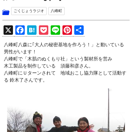
ごくじょうラジオ
八峰町
X
F
H
P
Li
Pi
共
a
at
o
n
nt
有
八峰町八森に｢大人の秘密基地を作ろう！」と動いている
ce
e
ck
e
er
男性がいます！
b
n
et
es
八峰町で「木肌のぬくもり社」という製材所を営み
o
a
t
木工製品を制作している 須藤和彦さん。
八峰町にＵターンされて 地域おこし協力隊として活動す
o
る 鈴木了さんです。
k