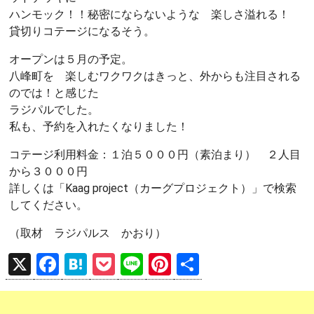
ハンモック！！秘密にならないような 楽しさ溢れる！
貸切りコテージになるそう。
オープンは５月の予定。
八峰町を 楽しむワクワクはきっと、外からも注目される
のでは！と感じた
ラジパルでした。
私も、予約を入れたくなりました！
コテージ利用料金：１泊５０００円（素泊まり） ２人目
から３０００円
詳しくは「Kaag project（カーグプロジェクト）」で検索
してください。
（取材 ラジパルス かおり）
X
F
H
P
Li
Pi
共
a
at
o
n
nt
有
ce
e
ck
e
er