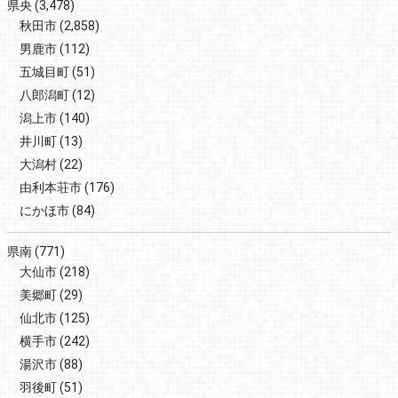
県央
(3,478)
秋田市
(2,858)
男鹿市
(112)
五城目町
(51)
八郎潟町
(12)
潟上市
(140)
井川町
(13)
大潟村
(22)
由利本荘市
(176)
にかほ市
(84)
県南
(771)
大仙市
(218)
美郷町
(29)
仙北市
(125)
横手市
(242)
湯沢市
(88)
羽後町
(51)