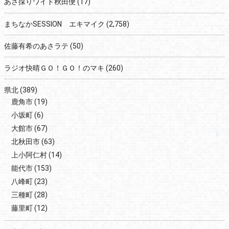
あさ採りワイド秋田便
(17)
まちなかSESSION エキマイク
(2,758)
佐藤有希のあさラテ
(50)
ラジオ快晴ＧＯ！ＧＯ！のマキ
(260)
県北
(389)
鹿角市
(19)
小坂町
(6)
大館市
(67)
北秋田市
(63)
上小阿仁村
(14)
能代市
(153)
八峰町
(23)
三種町
(28)
藤里町
(12)