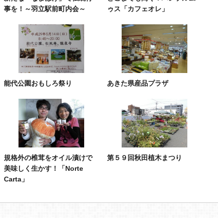
事を！～羽立駅前町内会～
ゥス「カフェオレ」
能代公園おもしろ祭り
あきた県産品プラザ
規格外の椎茸をオイル漬けで
第５９回秋田植木まつり
美味しく生かす！「Norte
Carta」