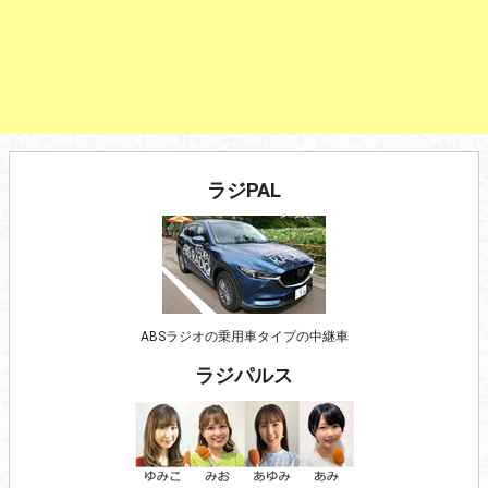
ラジPAL
ABSラジオの乗用車タイプの中継車
ラジパルス