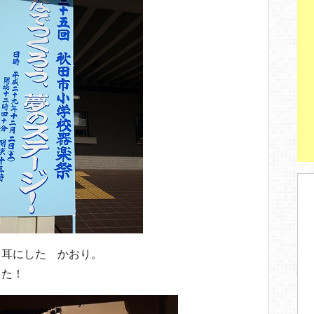
を耳にした かおり。
した！