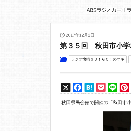
2017年12月2日
第３５回 秋田市小学
ラジオ快晴ＧＯ！ＧＯ！のマキ
X
F
H
P
Li
a
at
o
n
秋田県民会館で開催の「秋田市
c
e
ck
e
e
n
et
b
a