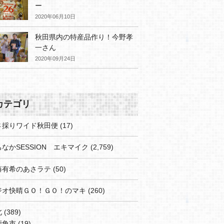
ー
2020年06月10日
秋田県内の特産品作り！今野孝
一さん
2020年09月24日
カテゴリ
さ採りワイド秋田便
(17)
なかSESSION エキマイク
(2,759)
藤有希のあさラテ
(50)
ジオ快晴ＧＯ！ＧＯ！のマキ
(260)
北
(389)
鹿角市
(19)