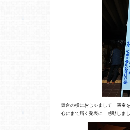
o
o
k
舞台の横におじゃまして 演奏
心にまで届く発表に 感動しま