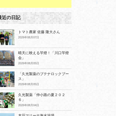
最近の日記
トマト農家 佐藤 隆大さん
2026年08月07日
晴天に映える竿燈！「川口竿燈
会」
2026年08月05日
「久光製薬のブテナロックブー
ス」
2026年08月05日
久光製薬「仲小路の夏２０２
６」
2026年08月04日
本荘マリーナ海水浴場