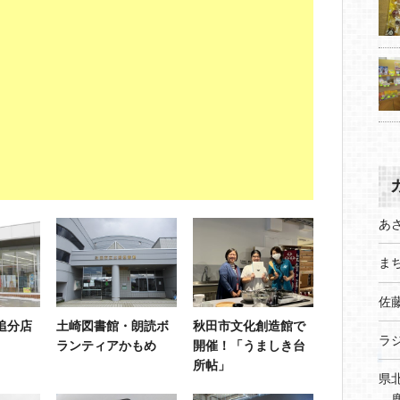
あ
まち
佐
追分店
土崎図書館・朗読ボ
秋田市文化創造館で
ラ
ランティアかもめ
開催！「うましき台
所帖」
県