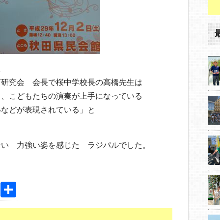
た
育研究会 会長で桜中学校長の高橋先生は
々、こどもたちの演奏が上手になっている
いなどが表現されている」と
ない 力強い姿を感じた ラジパルでした。
Pi
共
nt
有