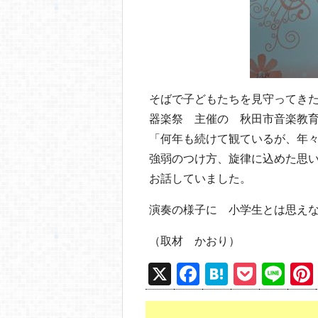
そばで子どもたちを見守ってき
器楽祭 主催の 秋田市音楽教
「何年も続けて観ているが、年
強弱のつけ方、旋律に込めた思
お話していました。
演奏の様子に 小学生とは思え
（取材 かおり）
X
F
H
P
Li
a
at
o
n