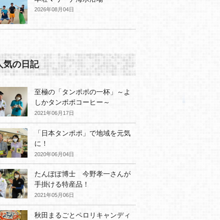
2026年08月04日
人気の日記
至極の「タンポポの一杯」～よ
しかタンポポコーヒー～
2021年06月17日
「日本タンポポ」で地域を元気
に！
2020年06月04日
たんぽぽ博士 今野孝一さんが
手掛ける特産品！
2021年05月06日
秋田まるごとペロリキャンディ