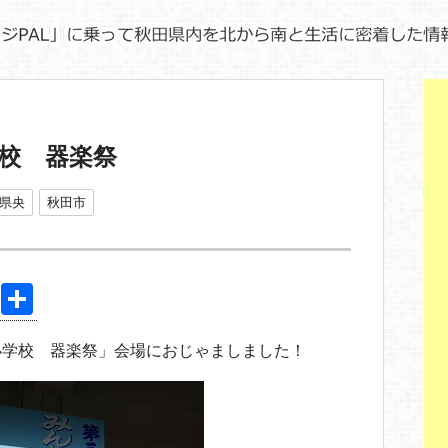
校 器楽祭
県央
秋田市
Pi
共
nt
有
小学校 器楽祭」会場におじゃましました！
er
e
st