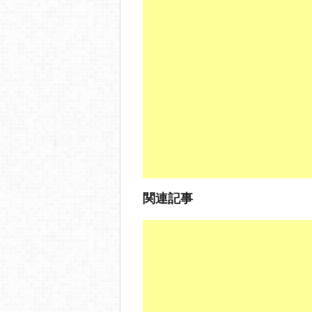
c
e
ck
e
e
n
et
b
a
o
o
k
関連記事