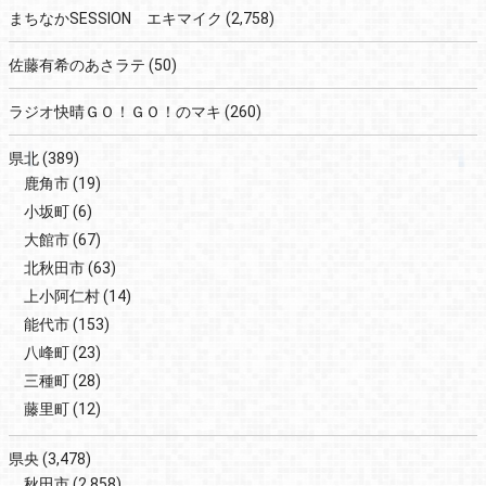
まちなかSESSION エキマイク
(2,758)
佐藤有希のあさラテ
(50)
ラジオ快晴ＧＯ！ＧＯ！のマキ
(260)
県北
(389)
鹿角市
(19)
小坂町
(6)
大館市
(67)
北秋田市
(63)
上小阿仁村
(14)
能代市
(153)
八峰町
(23)
三種町
(28)
藤里町
(12)
県央
(3,478)
秋田市
(2,858)