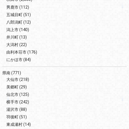
男鹿市
(112)
五城目町
(51)
八郎潟町
(12)
潟上市
(140)
井川町
(13)
大潟村
(22)
由利本荘市
(176)
にかほ市
(84)
県南
(771)
大仙市
(218)
美郷町
(29)
仙北市
(125)
横手市
(242)
湯沢市
(88)
羽後町
(51)
東成瀬村
(14)