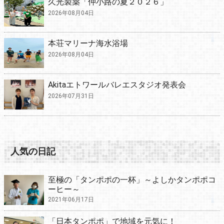
久光製薬「仲小路の夏２０２６」
2026年08月04日
本荘マリーナ海水浴場
2026年08月04日
Akitaエトワールバレエスタジオ発表会
2026年07月31日
人気の日記
至極の「タンポポの一杯」～よしかタンポポコ
ーヒー～
2021年06月17日
「日本タンポポ」で地域を元気に！