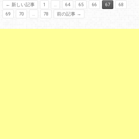
← 新しい記事
1
…
64
65
66
67
68
69
70
…
78
前の記事 →