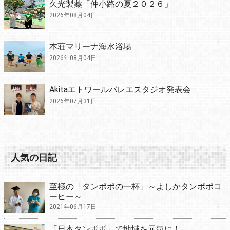
久光製薬「仲小路の夏２０２６」
2026年08月04日
本荘マリーナ海水浴場
2026年08月04日
Akitaエトワールバレエスタジオ発表会
2026年07月31日
人気の日記
至極の「タンポポの一杯」～よしかタンポポコ
ーヒー～
2021年06月17日
「日本タンポポ」で地域を元気に！