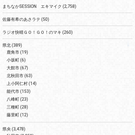
まちなかSESSION エキマイク
(2,758)
佐藤有希のあさラテ
(50)
ラジオ快晴ＧＯ！ＧＯ！のマキ
(260)
県北
(389)
鹿角市
(19)
小坂町
(6)
大館市
(67)
北秋田市
(63)
上小阿仁村
(14)
能代市
(153)
八峰町
(23)
三種町
(28)
藤里町
(12)
県央
(3,478)