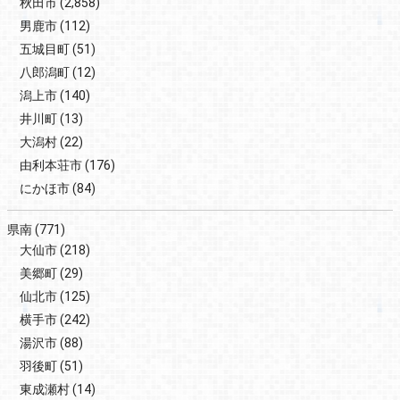
秋田市
(2,858)
男鹿市
(112)
五城目町
(51)
八郎潟町
(12)
潟上市
(140)
井川町
(13)
大潟村
(22)
由利本荘市
(176)
にかほ市
(84)
県南
(771)
大仙市
(218)
美郷町
(29)
仙北市
(125)
横手市
(242)
湯沢市
(88)
羽後町
(51)
東成瀬村
(14)