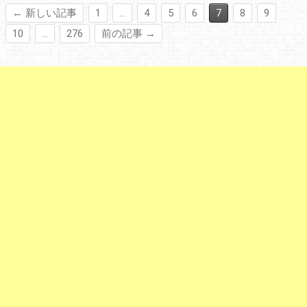
← 新しい記事
1
…
4
5
6
7
8
9
10
…
276
前の記事 →