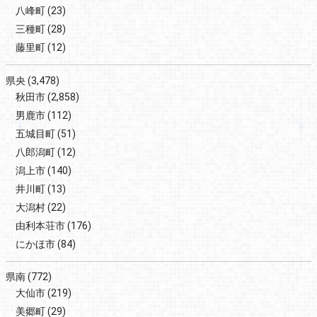
八峰町
(23)
三種町
(28)
藤里町
(12)
県央
(3,478)
秋田市
(2,858)
男鹿市
(112)
五城目町
(51)
八郎潟町
(12)
潟上市
(140)
井川町
(13)
大潟村
(22)
由利本荘市
(176)
にかほ市
(84)
県南
(772)
大仙市
(219)
美郷町
(29)