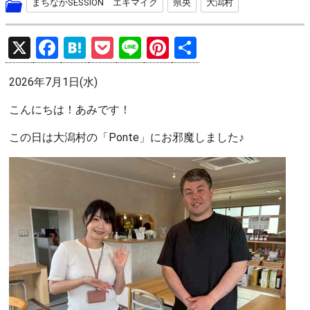
まちなかSESSION エキマイク
県央
大潟村
X
F
H
P
Li
Pi
共
a
at
o
n
nt
有
2026年7月1日(水)
ce
e
ck
e
er
b
n
et
es
こんにちは！あみです！
o
a
t
この日は大潟村の「Ponte」にお邪魔しました♪
o
k