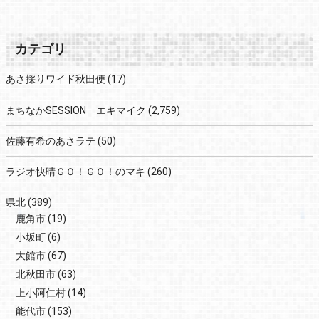
カテゴリ
あさ採りワイド秋田便
(17)
まちなかSESSION エキマイク
(2,759)
佐藤有希のあさラテ
(50)
ラジオ快晴ＧＯ！ＧＯ！のマキ
(260)
県北
(389)
鹿角市
(19)
小坂町
(6)
大館市
(67)
北秋田市
(63)
上小阿仁村
(14)
能代市
(153)