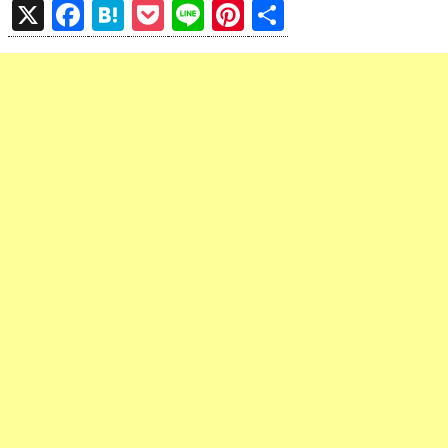
X
F
H
P
Li
Pi
共
a
at
o
n
nt
有
ce
e
ck
e
er
b
n
et
es
o
a
t
o
k