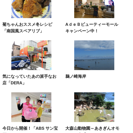
菊ちゃんおススメ冬レシピ
AｄｅＢビューティーモール
「南国風スペアリブ」
キャンペーン中！
気になっていたあの派手なお
鵜ノ崎海岸
店「DERA」
今日から開催！「ABS サン宝
大森山動物園～あきぎんオモ