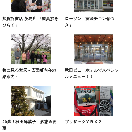
加賀谷書店 茨島店 「歎異抄を
ローソン「黄金チキン骨つ
ひらく」
き」
桜に見る梵天～広面町内会の
秋田ビューホテルでスペシャ
結束力～
ルメニュー！！
20歳！秋田洋菓子 多恵＆要
ブリザックＶＲＸ２
蔵