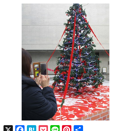
X
F
H
P
Li
Pi
共