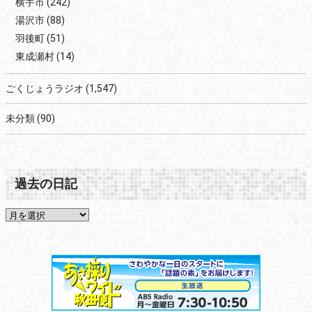
横手市
(242)
湯沢市
(88)
羽後町
(51)
東成瀬村
(14)
ごくじょうラジオ
(1,547)
未分類
(90)
過去の日記