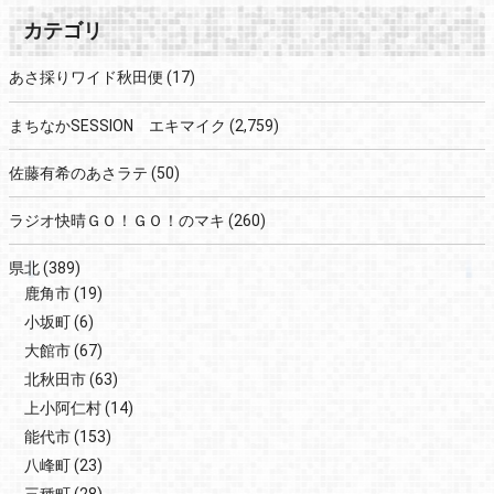
カテゴリ
あさ採りワイド秋田便
(17)
まちなかSESSION エキマイク
(2,759)
佐藤有希のあさラテ
(50)
ラジオ快晴ＧＯ！ＧＯ！のマキ
(260)
県北
(389)
鹿角市
(19)
小坂町
(6)
大館市
(67)
北秋田市
(63)
上小阿仁村
(14)
能代市
(153)
八峰町
(23)