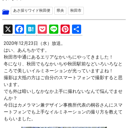
あさ採りワイド秋田便
県央
秋田市
X
F
H
P
Li
Pi
共
a
at
o
n
nt
有
2020年12月23日（水）放送。
ce
e
ck
e
er
はい、あんちかです。
b
n
et
es
秋田市中通にあるエリアなかいちにやってきました！
o
a
t
冬になり、秋田でもなかいちや秋田駅前などいろいろなと
ころで美しいイルミネーションが光っていますよね！
o
撮影は大抵の方はご自分のスマートフォンで撮影すると思
k
います。
でも外は暗いしなかなか上手に撮れないなんて悩んでませ
んか？
今日はカメラマン兼デザイン事務所代表の桐谷さんにスマ
ートフォンでも上手なイルミネーションの撮り方を教えて
もらいました。