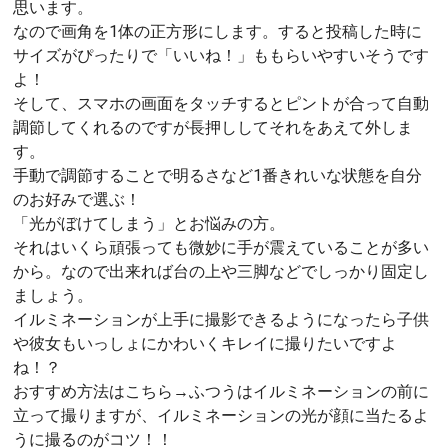
思います。
なので画角を1体の正方形にします。すると投稿した時に
サイズがぴったりで「いいね！」ももらいやすいそうです
よ！
そして、スマホの画面をタッチするとピントが合って自動
調節してくれるのですが長押ししてそれをあえて外しま
す。
手動で調節することで明るさなど1番きれいな状態を自分
のお好みで選ぶ！
「光がぼけてしまう」とお悩みの方。
それはいくら頑張っても微妙に手が震えていることが多い
から。なので出来れば台の上や三脚などでしっかり固定し
ましょう。
イルミネーションが上手に撮影できるようになったら子供
や彼女もいっしょにかわいくキレイに撮りたいですよ
ね！？
おすすめ方法はこちら→ふつうはイルミネーションの前に
立って撮りますが、イルミネーションの光が顔に当たるよ
うに撮るのがコツ！！