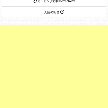
カービング秋田DozenRoze
天使の羽音