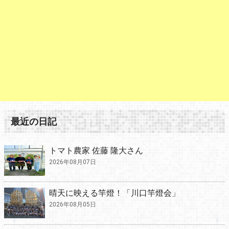
最近の日記
トマト農家 佐藤 隆大さん
2026年08月07日
晴天に映える竿燈！「川口竿燈会」
2026年08月05日