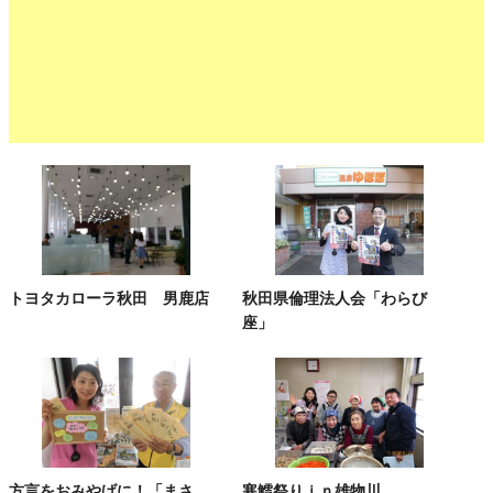
トヨタカローラ秋田 男鹿店
秋田県倫理法人会「わらび
座」
方言をおみやげに！「まさ
寒鱈祭りｉｎ雄物川