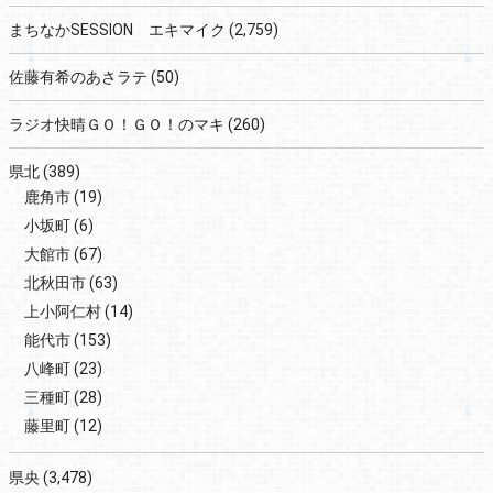
まちなかSESSION エキマイク
(2,759)
佐藤有希のあさラテ
(50)
ラジオ快晴ＧＯ！ＧＯ！のマキ
(260)
県北
(389)
鹿角市
(19)
小坂町
(6)
大館市
(67)
北秋田市
(63)
上小阿仁村
(14)
能代市
(153)
八峰町
(23)
三種町
(28)
藤里町
(12)
県央
(3,478)