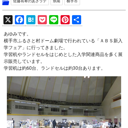
佐藤有希のあさラテ
県南
横手市
X
F
H
P
Li
Pi
共
a
at
o
n
nt
有
あゆみです。
ce
e
ck
e
er
横手市ふるさと村ドーム劇場で行われている「ＡＢＳ新入
b
n
et
es
学フェア」に行ってきました。
o
a
t
学習机やランドセルをはじめとした入学関連商品を多く展
示販売しています。
o
学習机は約60台、ランドセルは約30台あります。
k