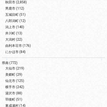
秋田市
(2,858)
男鹿市
(112)
五城目町
(51)
八郎潟町
(12)
潟上市
(140)
井川町
(13)
大潟村
(22)
由利本荘市
(176)
にかほ市
(84)
県南
(772)
大仙市
(219)
美郷町
(29)
仙北市
(125)
横手市
(242)
湯沢市
(88)
羽後町
(51)
東成瀬村
(14)