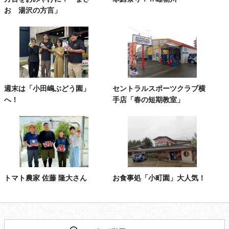
お 湯沢の方言」
週末は「小田嶋ぶどう園」
セントラルスポーツクラブ横
へ！
手店「春の短期教室」
トマト農家 佐藤 隆大さん
お食事処「小町園」大人気！