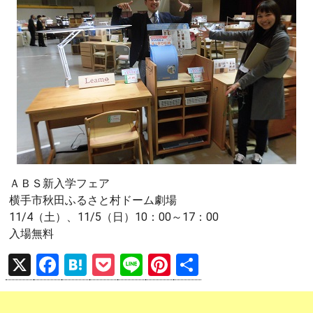
ＡＢＳ新入学フェア
横手市秋田ふるさと村ドーム劇場
11/4（土）、11/5（日）10：00～17：00
入場無料
X
F
H
P
Li
Pi
共
a
at
o
n
nt
有
ce
e
ck
e
er