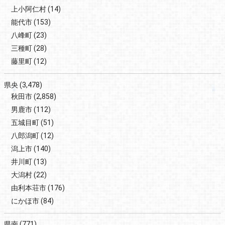
上小阿仁村
(14)
能代市
(153)
八峰町
(23)
三種町
(28)
藤里町
(12)
県央
(3,478)
秋田市
(2,858)
男鹿市
(112)
五城目町
(51)
八郎潟町
(12)
潟上市
(140)
井川町
(13)
大潟村
(22)
由利本荘市
(176)
にかほ市
(84)
県南
(771)