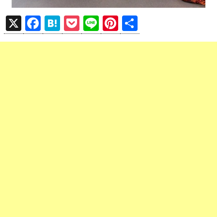
X
F
H
P
Li
Pi
共
a
at
o
n
nt
有
ce
e
ck
e
er
b
n
et
es
o
a
t
o
k