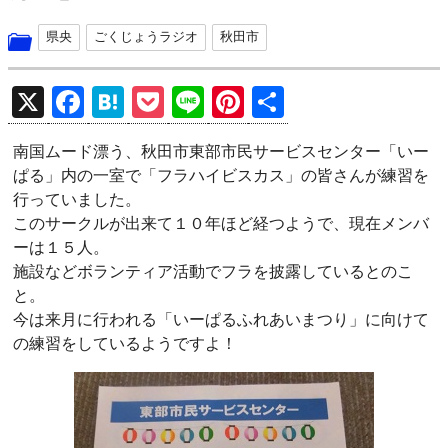
県央
ごくじょうラジオ
秋田市
X
F
H
P
Li
Pi
共
a
at
o
n
nt
有
南国ムード漂う、秋田市東部市民サービスセンター「いー
ce
e
ck
e
er
ぱる」内の一室で「フラハイビスカス」の皆さんが練習を
b
n
et
es
行っていました。
o
a
t
このサークルが出来て１０年ほど経つようで、現在メンバ
ーは１５人。
o
施設などボランティア活動でフラを披露しているとのこ
k
と。
今は来月に行われる「いーぱるふれあいまつり」に向けて
の練習をしているようですよ！