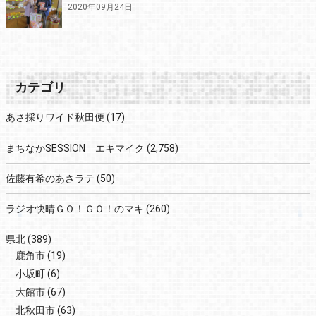
2020年09月24日
カテゴリ
あさ採りワイド秋田便
(17)
まちなかSESSION エキマイク
(2,758)
佐藤有希のあさラテ
(50)
ラジオ快晴ＧＯ！ＧＯ！のマキ
(260)
県北
(389)
鹿角市
(19)
小坂町
(6)
大館市
(67)
北秋田市
(63)