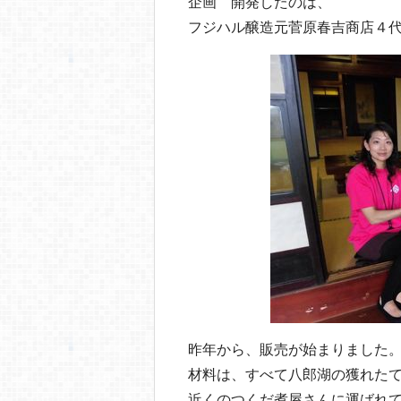
o
企画 開発したのは、
フジハル醸造元菅原春吉商店４
o
k
昨年から、販売が始まりました
材料は、すべて八郎湖の獲れた
近くのつくだ煮屋さんに運ばれ