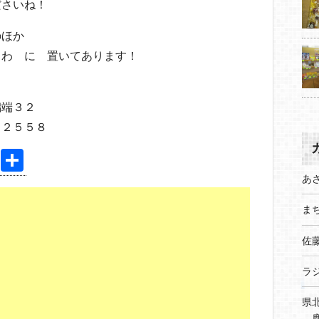
ださいね！
のほか
うわ に 置いてあります！
潟端３２
－２５５８
Pi
共
nt
有
あ
er
まち
e
佐
st
ラ
県