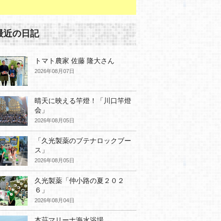
最近の日記
トマト農家 佐藤 隆大さん
2026年08月07日
晴天に映える竿燈！「川口竿燈
会」
2026年08月05日
「久光製薬のブテナロックブー
ス」
2026年08月05日
久光製薬「仲小路の夏２０２
６」
2026年08月04日
本荘マリーナ海水浴場