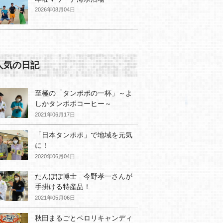
2026年08月04日
人気の日記
至極の「タンポポの一杯」～よ
しかタンポポコーヒー～
2021年06月17日
「日本タンポポ」で地域を元気
に！
2020年06月04日
たんぽぽ博士 今野孝一さんが
手掛ける特産品！
2021年05月06日
秋田まるごとペロリキャンディ