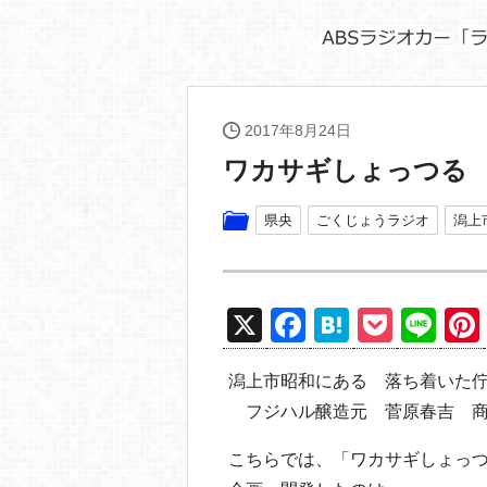
2017年8月24日
ワカサギしょっつる
県央
ごくじょうラジオ
潟上
X
F
H
P
Li
a
at
o
n
潟上市昭和にある 落ち着いた
c
e
ck
e
フジハル醸造元 菅原春吉 商
e
n
et
b
a
こちらでは、「ワカサギしょっ