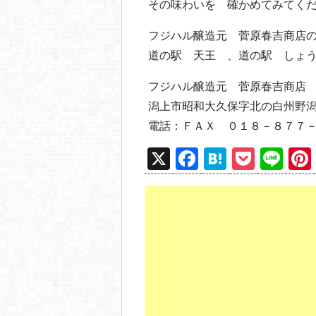
その味わいを 確かめてみてく
フジハル醸造元 菅原春吉商店
道の駅 天王 、道の駅 しょ
フジハル醸造元 菅原春吉商店
潟上市昭和大久保字北の白州野
電話：ＦＡＸ ０１８－８７７
X
F
H
P
Li
a
at
o
n
c
e
ck
e
e
n
et
b
a
o
o