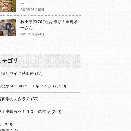
ー
2020年06月10日
秋田県内の特産品作り！今野孝
一さん
2020年09月24日
カテゴリ
さ採りワイド秋田便
(17)
なかSESSION エキマイク
(2,759)
藤有希のあさラテ
(50)
ジオ快晴ＧＯ！ＧＯ！のマキ
(260)
北
(389)
鹿角市
(19)