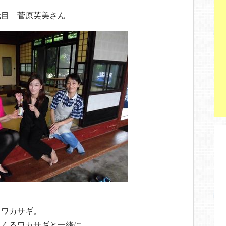
代目 菅原芙美さん
。
てワカサギ。
てくるワカサギと一緒に