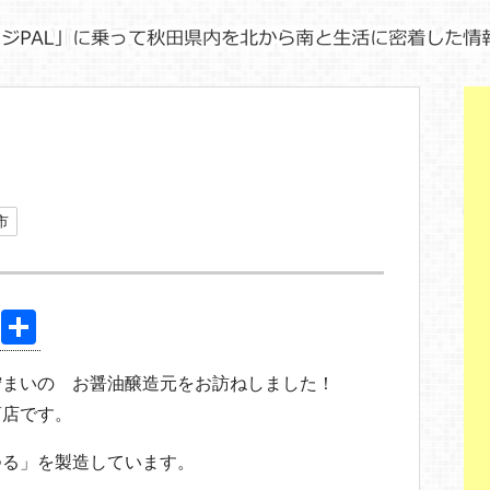
市
Pi
共
nt
有
佇まいの お醤油醸造元をお訪ねしました！
er
店です。
e
st
つる」を製造しています。