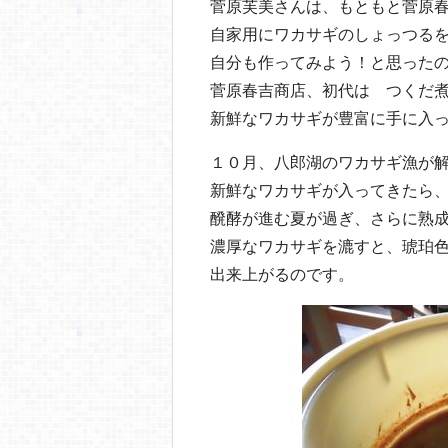
菅原芙美さんは、もともと菅原
自家用にワカサギのしょっつる
自分も作ってみよう！と思った
菅原春吉商店、初代は つくだ
新鮮なワカサギが豊富に手に入
１０月、八郎湖のワカサギ漁が
新鮮なワカサギが入ってきたら
醗酵が進む夏が過ぎ、さらに熟
濃厚なワカサギを漉すと、琥珀
出来上がるのです。