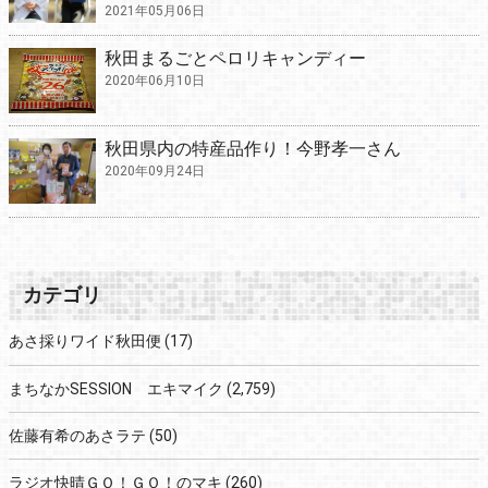
2021年05月06日
秋田まるごとペロリキャンディー
2020年06月10日
秋田県内の特産品作り！今野孝一さん
2020年09月24日
カテゴリ
あさ採りワイド秋田便
(17)
まちなかSESSION エキマイク
(2,759)
佐藤有希のあさラテ
(50)
ラジオ快晴ＧＯ！ＧＯ！のマキ
(260)