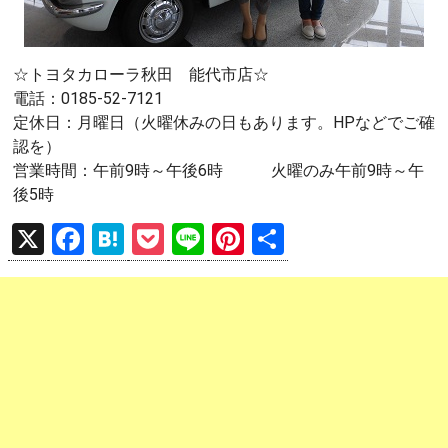
☆トヨタカローラ秋田 能代市店☆
電話：0185-52-7121
定休日：月曜日（火曜休みの日もあります。HPなどでご確
認を）
営業時間：午前9時～午後6時 火曜のみ午前9時～午
後5時
X
F
H
P
Li
Pi
共
a
at
o
n
nt
有
ce
e
ck
e
er
b
n
et
es
o
a
t
o
k