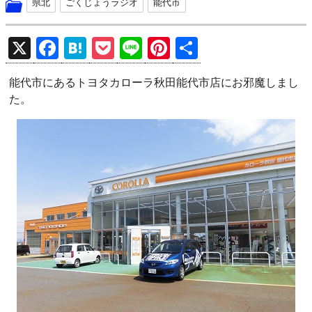
県北
ごくじょうラジオ
能代市
X
F
H
P
Li
Pi
共
a
at
o
n
nt
有
能代市にあるトヨタカローラ秋田能代市店にお邪魔しまし
ce
e
ck
e
er
た。
b
n
et
es
o
a
t
o
k