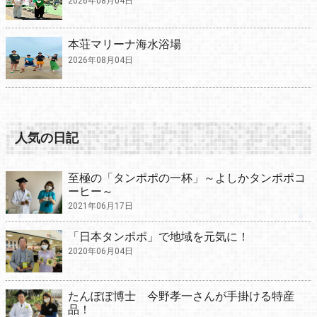
2026年08月04日
本荘マリーナ海水浴場
2026年08月04日
人気の日記
至極の「タンポポの一杯」～よしかタンポポコ
ーヒー～
2021年06月17日
「日本タンポポ」で地域を元気に！
2020年06月04日
たんぽぽ博士 今野孝一さんが手掛ける特産
品！