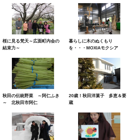
桜に見る梵天～広面町内会の
暮らしに木のぬくもり
結束力～
を・・・MOXIAモクシア
秋田の伝統野菜 ～阿仁ふき
20歳！秋田洋菓子 多恵＆要
～ 北秋田市阿仁
蔵