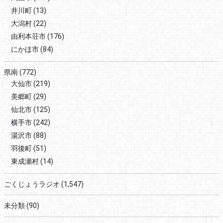
井川町
(13)
大潟村
(22)
由利本荘市
(176)
にかほ市
(84)
県南
(772)
大仙市
(219)
美郷町
(29)
仙北市
(125)
横手市
(242)
湯沢市
(88)
羽後町
(51)
東成瀬村
(14)
ごくじょうラジオ
(1,547)
未分類
(90)