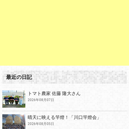
最近の日記
トマト農家 佐藤 隆大さん
2026年08月07日
晴天に映える竿燈！「川口竿燈会」
2026年08月05日