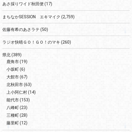
あさ採りワイド秋田便
(17)
まちなかSESSION エキマイク
(2,759)
佐藤有希のあさラテ
(50)
ラジオ快晴ＧＯ！ＧＯ！のマキ
(260)
県北
(389)
鹿角市
(19)
小坂町
(6)
大館市
(67)
北秋田市
(63)
上小阿仁村
(14)
能代市
(153)
八峰町
(23)
三種町
(28)
藤里町
(12)