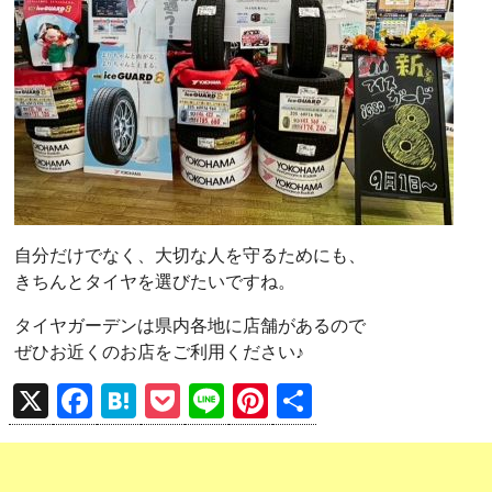
自分だけでなく、大切な人を守るためにも、
きちんとタイヤを選びたいですね。
タイヤガーデンは県内各地に店舗があるので
ぜひお近くのお店をご利用ください♪
X
F
H
P
Li
Pi
共
a
at
o
n
nt
有
ce
e
ck
e
er