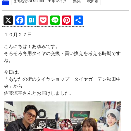
まちなかSESSION エキマイク
県央
秋田市
X
F
H
P
Li
Pi
共
a
at
o
n
nt
有
１０月２７日
ce
e
ck
e
er
b
n
et
es
こんにちは！あゆみです。
そろそろ冬用タイヤの交換・買い換えを考える時期です
o
a
t
ね。
o
今日は、
k
「あなたの街のタイヤショップ タイヤガーデン秋田中
央」から
佐藤涼平さんとお届けしました。