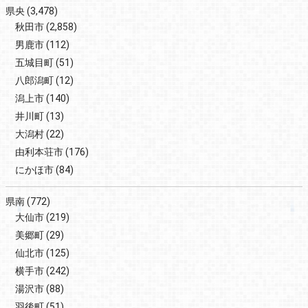
県央
(3,478)
秋田市
(2,858)
男鹿市
(112)
五城目町
(51)
八郎潟町
(12)
潟上市
(140)
井川町
(13)
大潟村
(22)
由利本荘市
(176)
にかほ市
(84)
県南
(772)
大仙市
(219)
美郷町
(29)
仙北市
(125)
横手市
(242)
湯沢市
(88)
羽後町
(51)