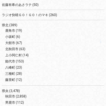
佐藤有希のあさラテ
(50)
ラジオ快晴ＧＯ！ＧＯ！のマキ
(260)
県北
(389)
鹿角市
(19)
小坂町
(6)
大館市
(67)
北秋田市
(63)
上小阿仁村
(14)
能代市
(153)
八峰町
(23)
三種町
(28)
藤里町
(12)
県央
(3,478)
秋田市
(2,858)
男鹿市
(112)