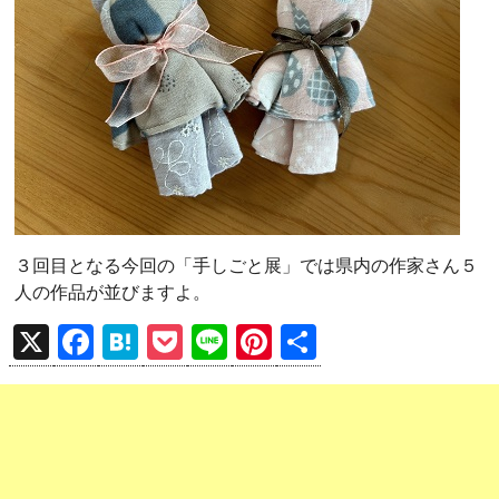
３回目となる今回の「手しごと展」では県内の作家さん５
人の作品が並びますよ。
X
F
H
P
Li
Pi
共
a
at
o
n
nt
有
ce
e
ck
e
er
b
n
et
es
o
a
t