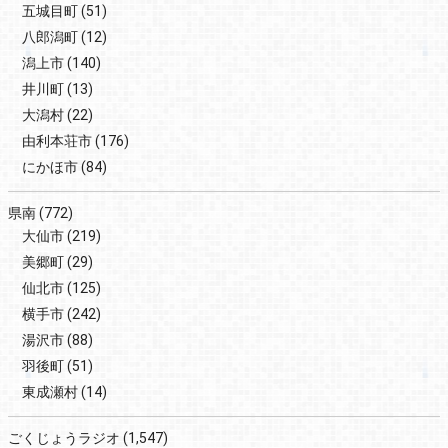
五城目町
(51)
八郎潟町
(12)
潟上市
(140)
井川町
(13)
大潟村
(22)
由利本荘市
(176)
にかほ市
(84)
県南
(772)
大仙市
(219)
美郷町
(29)
仙北市
(125)
横手市
(242)
湯沢市
(88)
羽後町
(51)
東成瀬村
(14)
ごくじょうラジオ
(1,547)