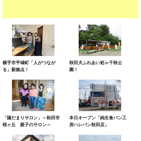
横手市平城町「人がつなが
秋田犬ふれあい処㏌千秋公
る」新拠点！
園！
「陽だまりサロン」～秋田市
本日オープン「純生食パン工
桜ヶ丘 親子のサロン～
房ハレパン秋田店」