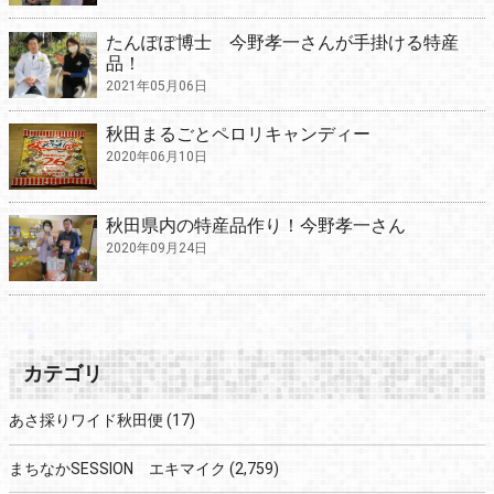
たんぽぽ博士 今野孝一さんが手掛ける特産
品！
2021年05月06日
秋田まるごとペロリキャンディー
2020年06月10日
秋田県内の特産品作り！今野孝一さん
2020年09月24日
カテゴリ
あさ採りワイド秋田便
(17)
まちなかSESSION エキマイク
(2,759)