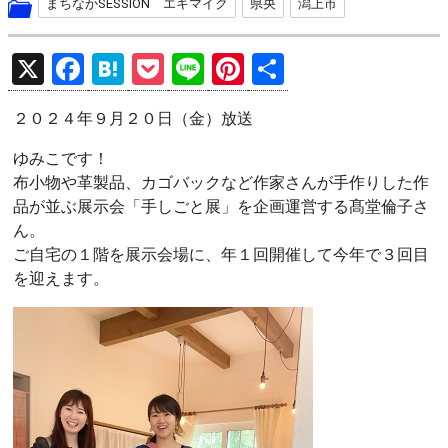
まちなかSESSION エキマイク
県央
潟上市
X
F
H
P
Li
Pi
共
a
at
o
n
nt
有
２０２４年９月２０日（金）放送
ce
e
ck
e
er
b
n
et
es
ゆみこです！
布小物や革製品、カゴバックなど作家さんが手作りした作
o
a
t
品が並ぶ展示会「手しごと展」を企画運営する髙堂倫子さ
o
ん。
k
ご自宅の１階を展示会場に、年１回開催して今年で３回目
を迎えます。