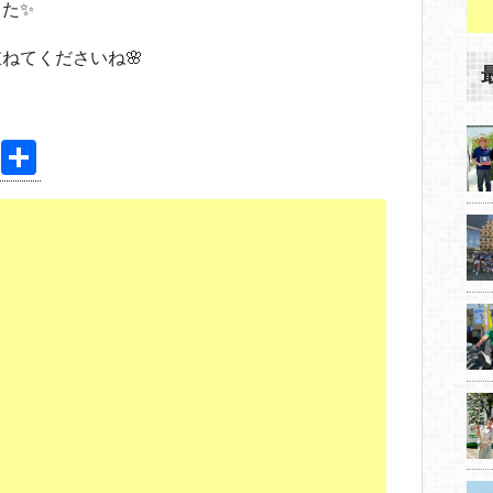
た✨
ねてくださいね🌸
Pi
共
nt
有
er
e
st