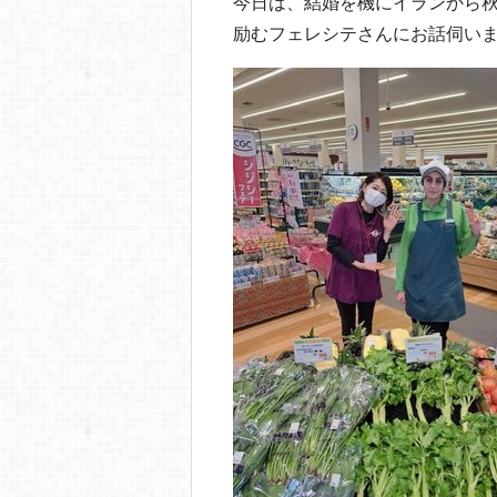
o
今日は、結婚を機にイランから
励むフェレシテさんにお話伺い
o
k