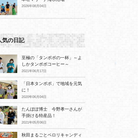
2026年08月04日
人気の日記
至極の「タンポポの一杯」～よ
しかタンポポコーヒー～
2021年06月17日
「日本タンポポ」で地域を元気
に！
2020年06月04日
たんぽぽ博士 今野孝一さんが
手掛ける特産品！
2021年05月06日
秋田まるごとペロリキャンディ