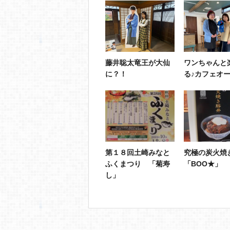
藤井聡太竜王が大仙
ワンちゃんと
に？！
る♪カフェオ
第１８回土崎みなと
究極の炭火焼
ふくまつり 「菊寿
「BOO★」
し」