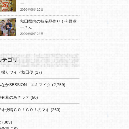
ー
2020年06月10日
秋田県内の特産品作り！今野孝
一さん
2020年09月24日
カテゴリ
さ採りワイド秋田便
(17)
なかSESSION エキマイク
(2,759)
藤有希のあさラテ
(50)
ジオ快晴ＧＯ！ＧＯ！のマキ
(260)
北
(389)
鹿角市
(19)