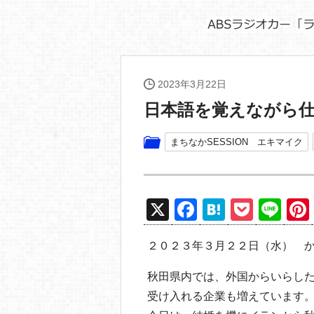
2023年3月22日
日本語を覚えながら仕
まちなかSESSION エキマイク
X
F
H
P
Li
a
at
o
n
２０２３年３月２２日（水） 
c
e
ck
e
e
n
et
秋田県内では、外国からいらし
b
a
受け入れる企業も増えています