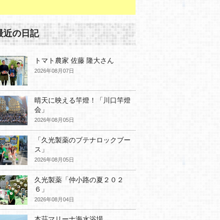
最近の日記
トマト農家 佐藤 隆大さん
2026年08月07日
晴天に映える竿燈！「川口竿燈
会」
2026年08月05日
「久光製薬のブテナロックブー
ス」
2026年08月05日
久光製薬「仲小路の夏２０２
６」
2026年08月04日
本荘マリーナ海水浴場