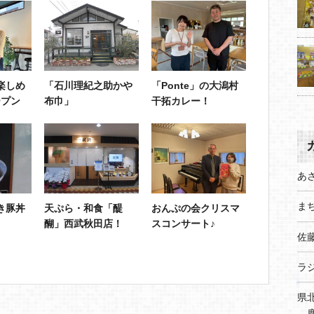
楽しめ
「石川理紀之助かや
「Ponte」の大潟村
ープン
布巾」
干拓カレー！
あ
まち
き豚丼
天ぷら・和食「醍
おんぷの会クリスマ
醐」西武秋田店！
スコンサート♪
佐
ラ
県