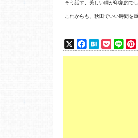
そう話す、美しい瞳が印象的でし
これからも、秋田でいい時間を重
X
F
H
P
Li
a
at
o
n
c
e
ck
e
e
n
et
b
a
o
o
k