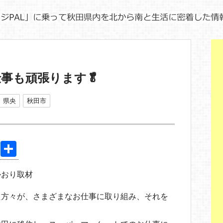
事も頑張ります🥬
県央
秋田市
Pi
共
nt
有
かおり取材
er
e
た方々が、さまざまなお仕事に取り組み、それを
st
。