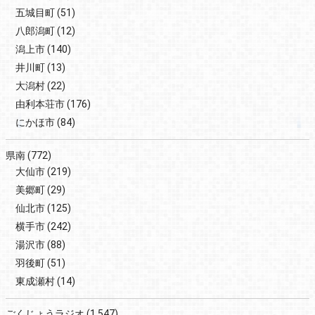
五城目町
(51)
八郎潟町
(12)
潟上市
(140)
井川町
(13)
大潟村
(22)
由利本荘市
(176)
にかほ市
(84)
県南
(772)
大仙市
(219)
美郷町
(29)
仙北市
(125)
横手市
(242)
湯沢市
(88)
羽後町
(51)
東成瀬村
(14)
ごくじょうラジオ
(1,547)