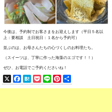
今後は、予約制でお客さまをお迎えします（平日５名以
上：要相談 土日祝日：１名から予約可）
並ぶのは、お母さんたちの心づくしのお料理たち。
（スイーツは、丁寧に作った海藻のエゴです！！）
ぜひ、お電話でご予約くださいね！
X
F
H
P
Li
Pi
共
a
at
o
n
nt
有
ce
e
ck
e
er
b
n
et
es
o
a
t