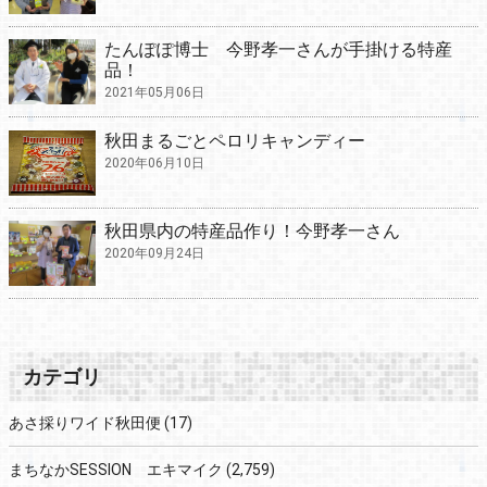
たんぽぽ博士 今野孝一さんが手掛ける特産
品！
2021年05月06日
秋田まるごとペロリキャンディー
2020年06月10日
秋田県内の特産品作り！今野孝一さん
2020年09月24日
カテゴリ
あさ採りワイド秋田便
(17)
まちなかSESSION エキマイク
(2,759)