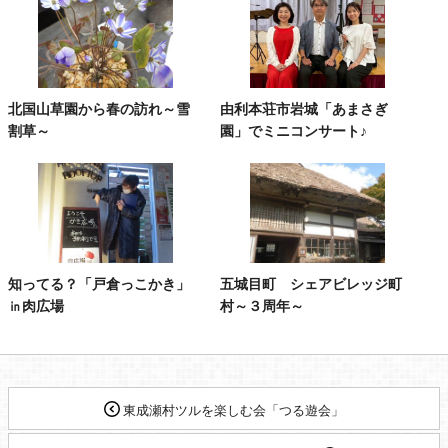
北国山草園から春の訪れ～雪
由利本荘市岩城「あまさぎ
割草～
園」でミニコンサート♪
知ってる？「戸倉っこかき」
五城目町 シェアビレッジ町
㏌肉広場
村～３周年～
東成瀬村ツルを楽しむ会「つる遊会」