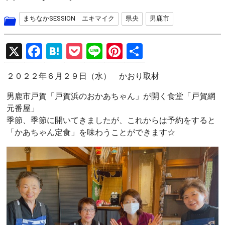
まちなかSESSION エキマイク
県央
男鹿市
X
F
H
P
Li
Pi
共
a
at
o
n
nt
有
２０２２年６月２９日（水） かおり取材
ce
e
ck
e
er
b
n
et
es
男鹿市戸賀「戸賀浜のおかあちゃん」が開く食堂「戸賀網
元番屋」
o
a
t
季節、季節に開いてきましたが、これからは予約をすると
o
「かあちゃん定食」を味わうことができます☆
k