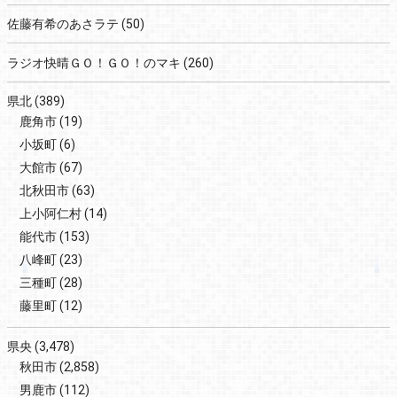
佐藤有希のあさラテ
(50)
ラジオ快晴ＧＯ！ＧＯ！のマキ
(260)
県北
(389)
鹿角市
(19)
小坂町
(6)
大館市
(67)
北秋田市
(63)
上小阿仁村
(14)
能代市
(153)
八峰町
(23)
三種町
(28)
藤里町
(12)
県央
(3,478)
秋田市
(2,858)
男鹿市
(112)