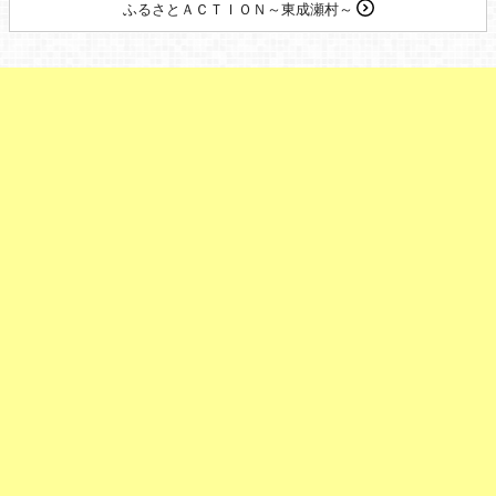
ふるさとＡＣＴＩＯＮ～東成瀬村～