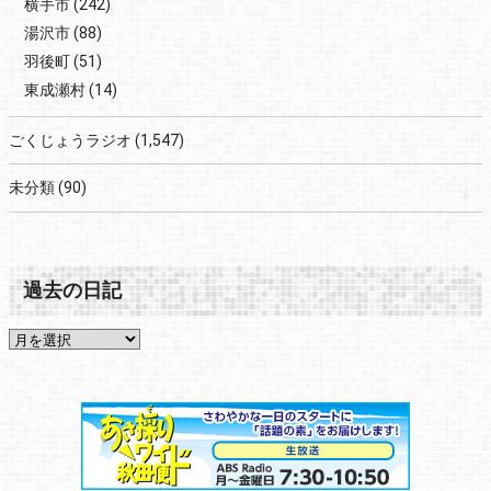
横手市
(242)
湯沢市
(88)
羽後町
(51)
東成瀬村
(14)
ごくじょうラジオ
(1,547)
未分類
(90)
過去の日記