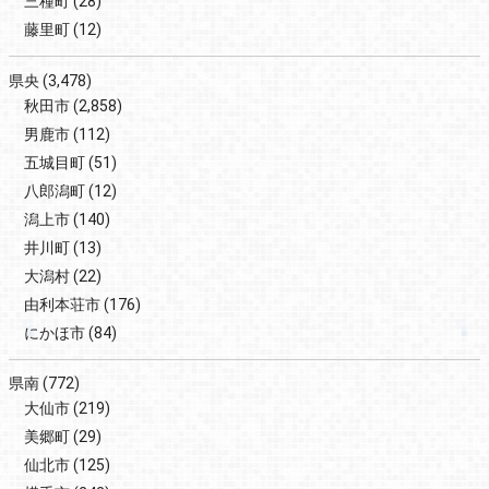
三種町
(28)
藤里町
(12)
県央
(3,478)
秋田市
(2,858)
男鹿市
(112)
五城目町
(51)
八郎潟町
(12)
潟上市
(140)
井川町
(13)
大潟村
(22)
由利本荘市
(176)
にかほ市
(84)
県南
(772)
大仙市
(219)
美郷町
(29)
仙北市
(125)