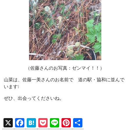
（佐藤さんのお写真：ゼンマイ！！）
山菜は、佐藤一美さんのお名前で 道の駅・協和に並んで
います❕
ぜひ、出会ってくださいね。
X
F
H
P
Li
Pi
共