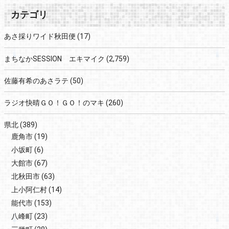
カテゴリ
あさ採りワイド秋田便
(17)
まちなかSESSION エキマイク
(2,759)
佐藤有希のあさラテ
(50)
ラジオ快晴ＧＯ！ＧＯ！のマキ
(260)
県北
(389)
鹿角市
(19)
小坂町
(6)
大館市
(67)
北秋田市
(63)
上小阿仁村
(14)
能代市
(153)
八峰町
(23)