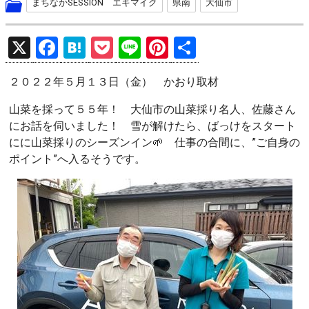
まちなかSESSION エキマイク
県南
大仙市
X
F
H
P
Li
Pi
共
a
at
o
n
nt
有
２０２２年５月１３日（金） かおり取材
ce
e
ck
e
er
b
n
et
es
山菜を採って５５年！ 大仙市の山菜採り名人、佐藤さん
にお話を伺いました！ 雪が解けたら、ばっけをスタート
o
a
t
にに山菜採りのシーズンイン🌱 仕事の合間に、”ご自身の
o
ポイント”へ入るそうです。
k