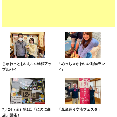
じゅわっとおいしい♪雄和アッ
「めっちゃかわいい動物ラン
プルパイ
ド」
7／24（金）第1回「にのに商
「風流踊り交流フェスタ」
店」開催！