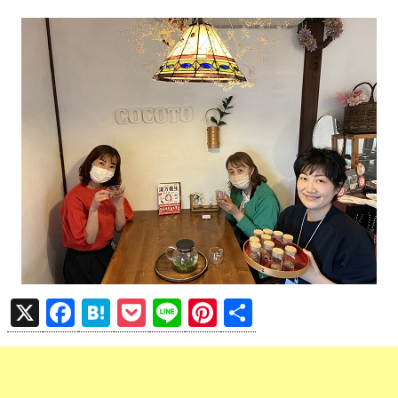
X
F
H
P
Li
Pi
共
a
at
o
n
nt
有
ce
e
ck
e
er
b
n
et
es