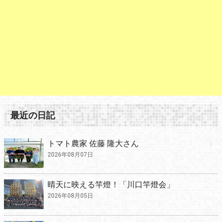
最近の日記
トマト農家 佐藤 隆大さん
2026年08月07日
晴天に映える竿燈！「川口竿燈会」
2026年08月05日