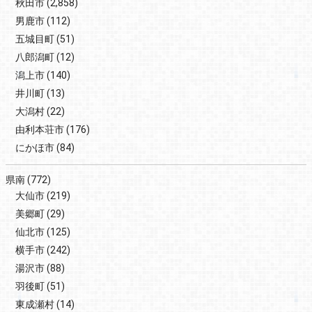
秋田市
(2,858)
男鹿市
(112)
五城目町
(51)
八郎潟町
(12)
潟上市
(140)
井川町
(13)
大潟村
(22)
由利本荘市
(176)
にかほ市
(84)
県南
(772)
大仙市
(219)
美郷町
(29)
仙北市
(125)
横手市
(242)
湯沢市
(88)
羽後町
(51)
東成瀬村
(14)