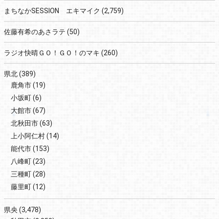
まちなかSESSION エキマイク
(2,759)
佐藤有希のあさラテ
(50)
ラジオ快晴ＧＯ！ＧＯ！のマキ
(260)
県北
(389)
鹿角市
(19)
小坂町
(6)
大館市
(67)
北秋田市
(63)
上小阿仁村
(14)
能代市
(153)
八峰町
(23)
三種町
(28)
藤里町
(12)
県央
(3,478)