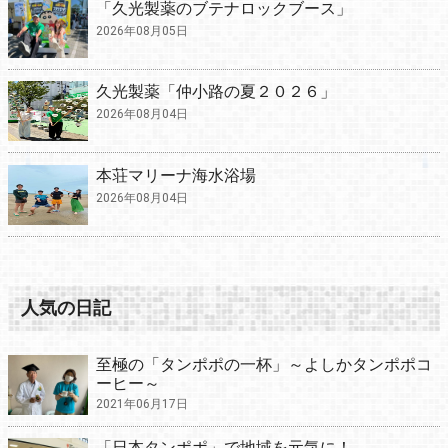
「久光製薬のブテナロックブース」
2026年08月05日
久光製薬「仲小路の夏２０２６」
2026年08月04日
本荘マリーナ海水浴場
2026年08月04日
人気の日記
至極の「タンポポの一杯」～よしかタンポポコ
ーヒー～
2021年06月17日
「日本タンポポ」で地域を元気に！