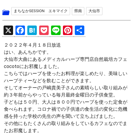
まちなかSESSION エキマイク
県南
大仙市
X
F
H
P
Li
Pi
共
a
at
o
n
nt
有
２０２２年４月１８日放送
ce
e
ck
e
er
はい、あんちかです。
b
n
et
es
大仙市大曲にあるメディカルハーブ専門店自然栽培カフェ
o
a
t
cocotoにお邪魔しました。
こちらではハーブを使ったお料理が楽しめたり、美味しい
o
ハーブティーなどを飲むことができます。
k
そしてオーナーの戸嶋貴美子さんの素晴らしい取り組みが
約３年前からやっている毎月最終金曜日の子供食堂。
子どもは５０円、大人は８００円でハーブを使った定食が
食べられます。コロナ禍での子供達の食生活の変化に危機
感を持った学校の先生の声を聞いて立ち上げました。
その他にもたくさんの取り組みをしているカフェなのでま
たお邪魔します。