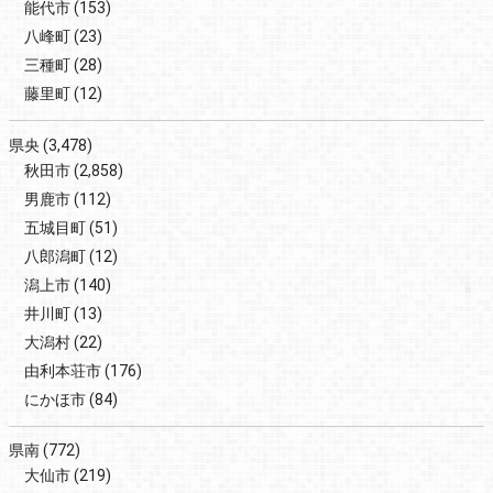
能代市
(153)
八峰町
(23)
三種町
(28)
藤里町
(12)
県央
(3,478)
秋田市
(2,858)
男鹿市
(112)
五城目町
(51)
八郎潟町
(12)
潟上市
(140)
井川町
(13)
大潟村
(22)
由利本荘市
(176)
にかほ市
(84)
県南
(772)
大仙市
(219)