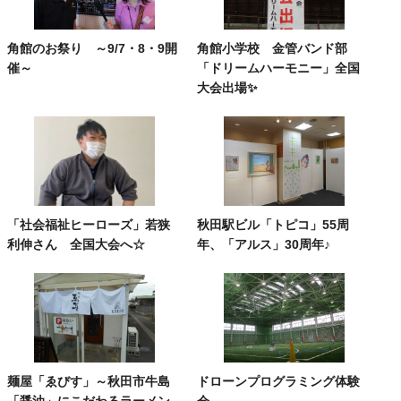
角館のお祭り ～9/7・8・9開
角館小学校 金管バンド部
催～
「ドリームハーモニー」全国
大会出場✨
「社会福祉ヒーローズ」若狭
秋田駅ビル「トピコ」55周
利伸さん 全国大会へ☆
年、「アルス」30周年♪
麺屋「ゑびす」～秋田市牛島
ドローンプログラミング体験
「醤油」にこだわるラーメン
会