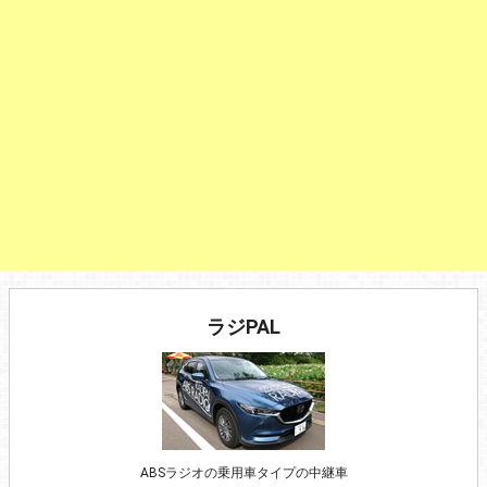
ラジPAL
ABSラジオの乗用車タイプの中継車