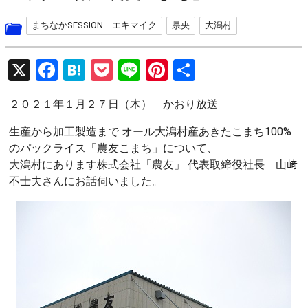
まちなかSESSION エキマイク
県央
大潟村
X
F
H
P
Li
Pi
共
a
at
o
n
nt
有
２０２１年１月２７日（木） かおり放送
ce
e
ck
e
er
b
n
et
es
生産から加工製造まで オール大潟村産あきたこまち100%
のパックライス「農友こまち」について、
o
a
t
大潟村にあります株式会社「農友」 代表取締役社長 山﨑
o
不士夫さんにお話伺いました。
k