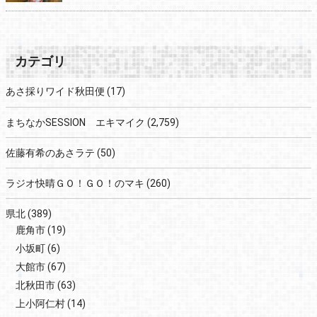
カテゴリ
あさ採りワイド秋田便
(17)
まちなかSESSION エキマイク
(2,759)
佐藤有希のあさラテ
(50)
ラジオ快晴ＧＯ！ＧＯ！のマキ
(260)
県北
(389)
鹿角市
(19)
小坂町
(6)
大館市
(67)
北秋田市
(63)
上小阿仁村
(14)