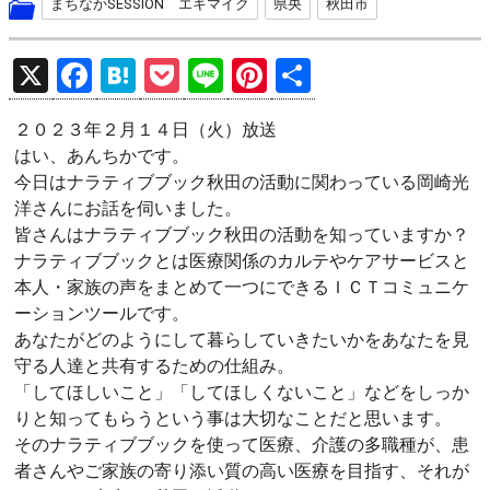
まちなかSESSION エキマイク
県央
秋田市
X
F
H
P
Li
Pi
共
a
at
o
n
nt
有
２０２３年２月１４日（火）放送
ce
e
ck
e
er
はい、あんちかです。
b
n
et
es
今日はナラティブブック秋田の活動に関わっている岡崎光
o
a
t
洋さんにお話を伺いました。
皆さんはナラティブブック秋田の活動を知っていますか？
o
ナラティブブックとは医療関係のカルテやケアサービスと
k
本人・家族の声をまとめて一つにできるＩＣＴコミュニケ
ーションツールです。
あなたがどのようにして暮らしていきたいかをあなたを見
守る人達と共有するための仕組み。
「してほしいこと」「してほしくないこと」などをしっか
りと知ってもらうという事は大切なことだと思います。
そのナラティブブックを使って医療、介護の多職種が、患
者さんやご家族の寄り添い質の高い医療を目指す、それが