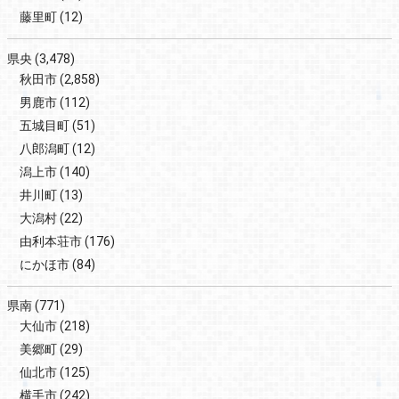
藤里町
(12)
県央
(3,478)
秋田市
(2,858)
男鹿市
(112)
五城目町
(51)
八郎潟町
(12)
潟上市
(140)
井川町
(13)
大潟村
(22)
由利本荘市
(176)
にかほ市
(84)
県南
(771)
大仙市
(218)
美郷町
(29)
仙北市
(125)
横手市
(242)