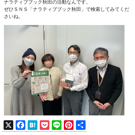
ナラティブブック秋田の活動なんです。
ぜひＳＮＳ「ナラティブブック秋田」で検索してみてくだ
さいね。
X
F
H
P
Li
Pi
共
a
at
o
n
nt
有