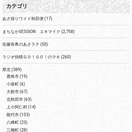
カテゴリ
あさ採りワイド秋田便
(17)
まちなかSESSION エキマイク
(2,758)
佐藤有希のあさラテ
(50)
ラジオ快晴ＧＯ！ＧＯ！のマキ
(260)
県北
(389)
鹿角市
(19)
小坂町
(6)
大館市
(67)
北秋田市
(63)
上小阿仁村
(14)
能代市
(153)
八峰町
(23)
三種町
(28)