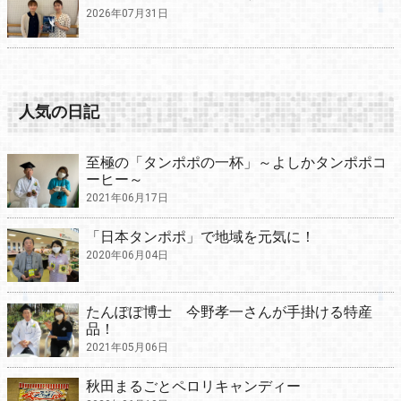
2026年07月31日
人気の日記
至極の「タンポポの一杯」～よしかタンポポコ
ーヒー～
2021年06月17日
「日本タンポポ」で地域を元気に！
2020年06月04日
たんぽぽ博士 今野孝一さんが手掛ける特産
品！
2021年05月06日
秋田まるごとペロリキャンディー