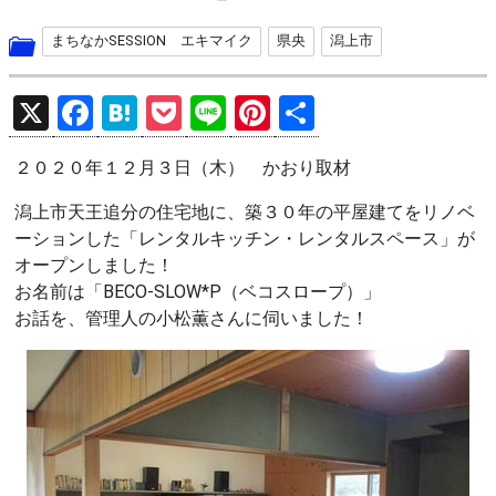
まちなかSESSION エキマイク
県央
潟上市
X
F
H
P
Li
Pi
共
a
at
o
n
nt
有
２０２０年１２月３日（木） かおり取材
ce
e
ck
e
er
b
n
et
es
潟上市天王追分の住宅地に、築３０年の平屋建てをリノベ
ーションした「レンタルキッチン・レンタルスペース」が
o
a
t
オープンしました！
o
お名前は「BECO-SLOW*P（ベコスロープ）」
k
お話を、管理人の小松薫さんに伺いました！