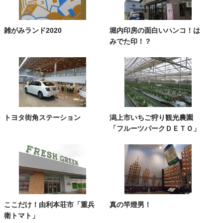
雑がみランド2020
堀内印房の面白いハンコ！は
みでた印！？
トヨタ街角ステーション
潟上市いちご狩り観光農園
「フルーツパークＤＥＴＯ」
ここだけ！由利本荘市「重兵
真の竿燈男！
衛トマト」