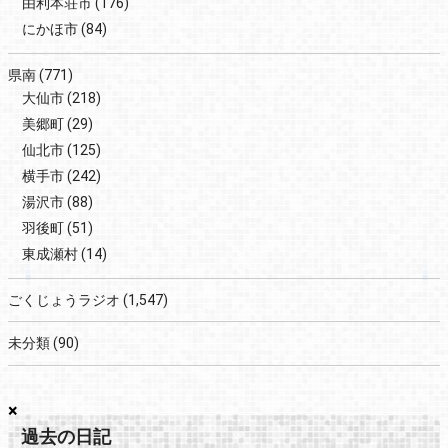
由利本荘市
(176)
にかほ市
(84)
県南
(771)
大仙市
(218)
美郷町
(29)
仙北市
(125)
横手市
(242)
湯沢市
(88)
羽後町
(51)
東成瀬村
(14)
ごくじょうラジオ
(1,547)
未分類
(90)
×
過去の日記