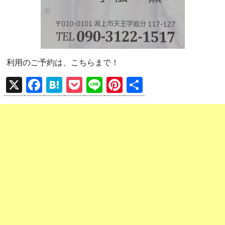
利用のご予約は、こちらまで！
X
F
H
P
Li
Pi
共
a
at
o
n
nt
有
ce
e
ck
e
er
b
n
et
es
o
a
t
o
k