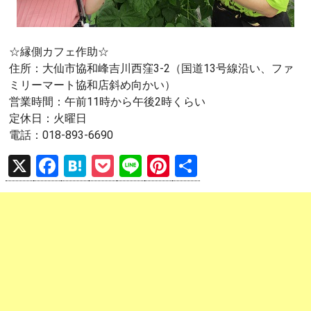
☆縁側カフェ作助☆
住所：大仙市協和峰吉川西窪3-2（国道13号線沿い、ファ
ミリーマート協和店斜め向かい）
営業時間：午前11時から午後2時くらい
定休日：火曜日
電話：018-893-6690
X
F
H
P
Li
Pi
共
a
at
o
n
nt
有
ce
e
ck
e
er
b
n
et
es
o
a
t
o
k