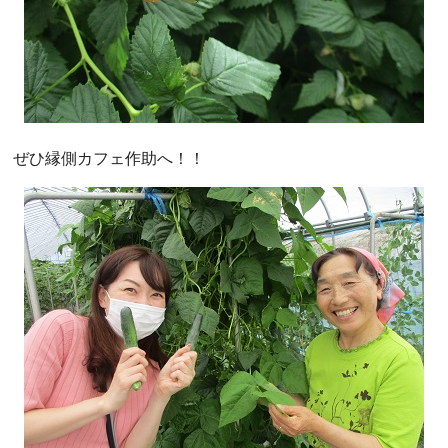
ぜひ縁側カフェ作助へ！！