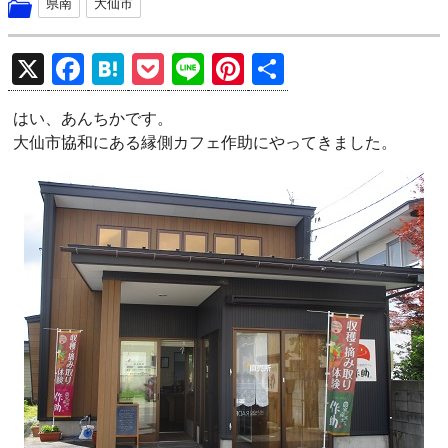
県南
大仙市
X
F
H
P
Li
Pi
共
a
at
o
n
nt
有
はい、あんちかです。
ce
e
ck
e
er
大仙市協和にある縁側カフェ作助にやってきました。
b
n
et
es
o
a
t
o
k