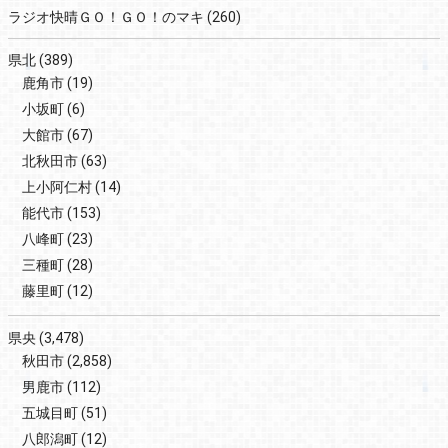
ラジオ快晴ＧＯ！ＧＯ！のマキ
(260)
県北
(389)
鹿角市
(19)
小坂町
(6)
大館市
(67)
北秋田市
(63)
上小阿仁村
(14)
能代市
(153)
八峰町
(23)
三種町
(28)
藤里町
(12)
県央
(3,478)
秋田市
(2,858)
男鹿市
(112)
五城目町
(51)
八郎潟町
(12)