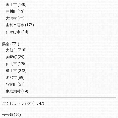
潟上市
(140)
井川町
(13)
大潟村
(22)
由利本荘市
(176)
にかほ市
(84)
県南
(771)
大仙市
(218)
美郷町
(29)
仙北市
(125)
横手市
(242)
湯沢市
(88)
羽後町
(51)
東成瀬村
(14)
ごくじょうラジオ
(1,547)
未分類
(90)