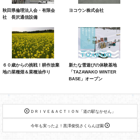
秋田県倫理法人会・有限会
ヨコウン株式会社
社 長沢通信設備
６０歳からの挑戦！耕作放棄
新たな雪遊びの体験基地
地の菜種畑＆菜種油作り
「TAZAWAKO WINTER
BASE」オープン
ＤＲＩＶＥ＆ＡＣＴＩＯＮ「道の駅なかせん」
今年も実ったよ！黒澤俊悦さくらんぼ園