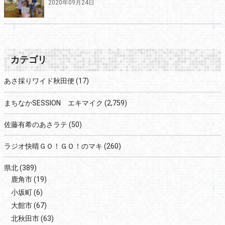
2020年09月24日
カテゴリ
あさ採りワイド秋田便
(17)
まちなかSESSION エキマイク
(2,759)
佐藤有希のあさラテ
(50)
ラジオ快晴ＧＯ！ＧＯ！のマキ
(260)
県北
(389)
鹿角市
(19)
小坂町
(6)
大館市
(67)
北秋田市
(63)