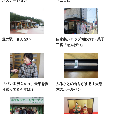
スステーション
「ニコビ」
道の駅 さんない
自家製シロップ3度がけ・菓子
工房「ぜんげつ」
「パン工房Ｃｏｎ」去年を振
ふるさとの香りがする！天然
り返って＆今年は？
木のボールペン