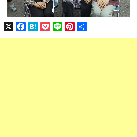
X
F
H
P
Li
Pi
共
a
at
o
n
nt
有
ce
e
ck
e
er
b
n
et
es
o
a
t
o
k