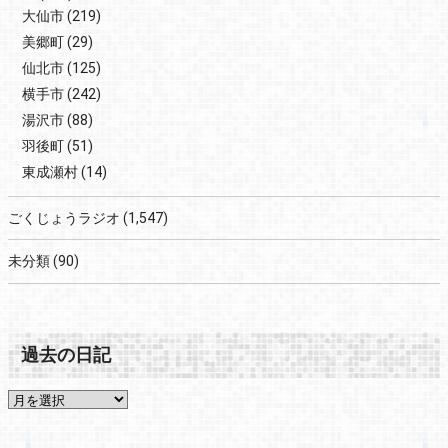
大仙市
(219)
美郷町
(29)
仙北市
(125)
横手市
(242)
湯沢市
(88)
羽後町
(51)
東成瀬村
(14)
ごくじょうラジオ
(1,547)
未分類
(90)
過去の日記