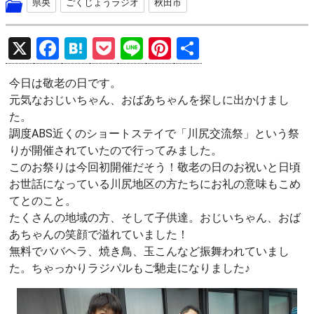
県央
ごくじょうラジオ
秋田市
X
F
H
P
Li
Pi
共
a
at
o
n
nt
有
今日は敬老の日です。
ce
e
ck
e
er
元気なおじいちゃん、おばあちゃんを探しに出かけまし
b
n
et
es
た。
o
a
t
調度ABS近くのショートステイで「川尻交流祭」という祭
りが開催されていたので行ってみました。
o
このお祭りは今回初開催だそう！敬老の日のお祝いと日頃
k
お世話になっている川尻地区の方たちにお礼の意味もこめ
てとのこと。
たくさんの地域の方、そして子供達。おじいちゃん、おば
あちゃんの笑顔で溢れていました！
無料でババヘラ、焼き鳥、玉こんなど振舞われていまし
た。ちゃっかりラジパルもご馳走になりました♪