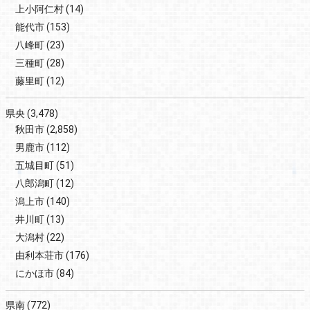
上小阿仁村
(14)
能代市
(153)
八峰町
(23)
三種町
(28)
藤里町
(12)
県央
(3,478)
秋田市
(2,858)
男鹿市
(112)
五城目町
(51)
八郎潟町
(12)
潟上市
(140)
井川町
(13)
大潟村
(22)
由利本荘市
(176)
にかほ市
(84)
県南
(772)