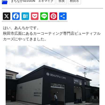
まちなかSESSION エキマイク
県央
秋田市
X
F
H
P
Li
Pi
共
a
at
o
n
nt
有
はい、あんちかです。
ce
e
ck
e
er
秋田市広面にあるカーコーティング専門店ビューティフル
b
n
et
es
カーズにやってきました。
o
a
t
o
k