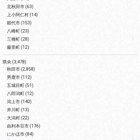
北秋田市
(63)
上小阿仁村
(14)
能代市
(153)
八峰町
(23)
三種町
(28)
藤里町
(12)
県央
(3,478)
秋田市
(2,858)
男鹿市
(112)
五城目町
(51)
八郎潟町
(12)
潟上市
(140)
井川町
(13)
大潟村
(22)
由利本荘市
(176)
にかほ市
(84)