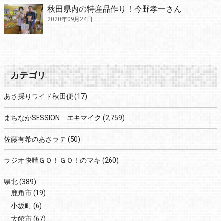
秋田県内の特産品作り！今野孝一さん
2020年09月24日
カテゴリ
あさ採りワイド秋田便
(17)
まちなかSESSION エキマイク
(2,759)
佐藤有希のあさラテ
(50)
ラジオ快晴ＧＯ！ＧＯ！のマキ
(260)
県北
(389)
鹿角市
(19)
小坂町
(6)
大館市
(67)