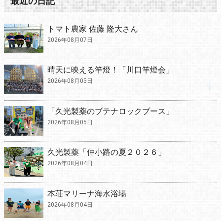
最近の日記
トマト農家 佐藤 隆大さん
2026年08月07日
晴天に映える竿燈！「川口竿燈会」
2026年08月05日
「久光製薬のブテナロックブース」
2026年08月05日
久光製薬「仲小路の夏２０２６」
2026年08月04日
本荘マリーナ海水浴場
2026年08月04日