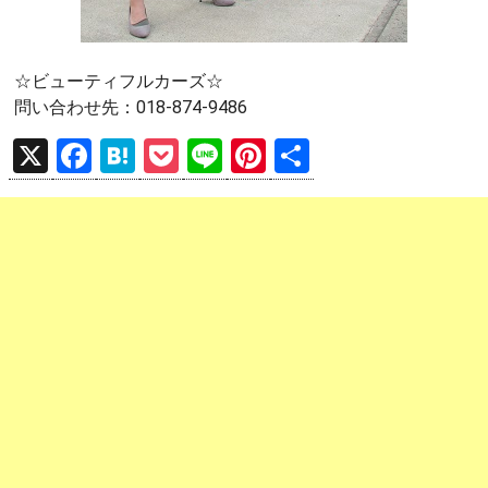
☆ビューティフルカーズ☆
問い合わせ先：018-874-9486
X
F
H
P
Li
Pi
共
a
at
o
n
nt
有
ce
e
ck
e
er
b
n
et
es
o
a
t
o
k