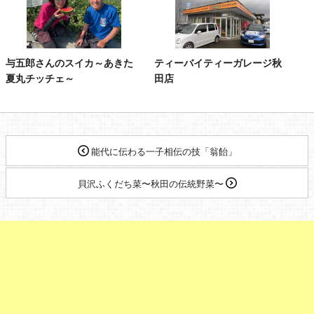
与五郎さんのスイカ～あきた
ティーバイティーガレージ秋
夏丸チッチェ～
田店
能代に伝わる一子相伝の技「翁飴」
貝沢ふくだち菜〜秋田の伝統野菜〜