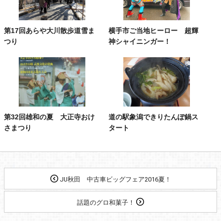
第17回あらや大川散歩道雪ま
横手市ご当地ヒーロー 超輝
つり
神シャイニンガー！
第32回雄和の夏 大正寺おけ
道の駅象潟できりたんぽ鍋ス
さまつり
タート
JU秋田 中古車ビッグフェア2016夏！
話題のグロ和菓子！