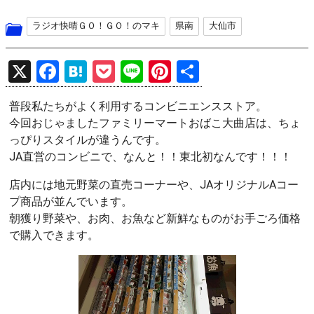
ラジオ快晴ＧＯ！ＧＯ！のマキ
県南
大仙市
X
F
H
P
Li
Pi
共
a
at
o
n
nt
有
普段私たちがよく利用するコンビニエンスストア。
ce
e
ck
e
er
今回おじゃましたファミリーマートおばこ大曲店は、ちょ
b
n
et
es
っぴりスタイルが違うんです。
o
a
t
JA直営のコンビニで、なんと！！東北初なんです！！！
o
店内には地元野菜の直売コーナーや、JAオリジナルAコー
k
プ商品が並んでいます。
朝獲り野菜や、お肉、お魚など新鮮なものがお手ごろ価格
で購入できます。