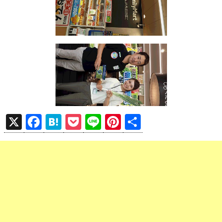
X
F
H
P
Li
Pi
共
a
at
o
n
nt
有
ce
e
ck
e
er
b
n
et
es
o
a
t
o
k