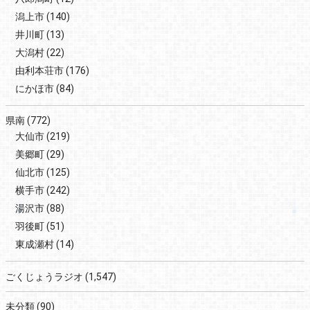
潟上市
(140)
井川町
(13)
大潟村
(22)
由利本荘市
(176)
にかほ市
(84)
県南
(772)
大仙市
(219)
美郷町
(29)
仙北市
(125)
横手市
(242)
湯沢市
(88)
羽後町
(51)
東成瀬村
(14)
ごくじょうラジオ
(1,547)
未分類
(90)