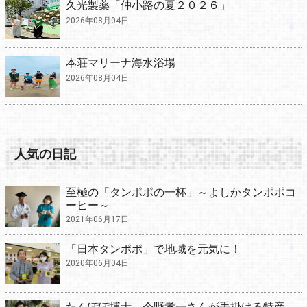
久光製薬「仲小路の夏２０２６」
2026年08月04日
本荘マリーナ海水浴場
2026年08月04日
人気の日記
至極の「タンポポの一杯」～よしかタンポポコ
ーヒー～
2021年06月17日
「日本タンポポ」で地域を元気に！
2020年06月04日
たんぽぽ博士 今野孝一さんが手掛ける特産