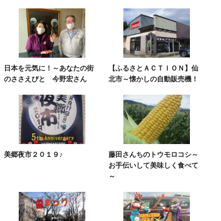
日本を元気に！～あなたの街
【ふるさとＡＣＴＩＯＮ】仙
のささえびと 今野宏さん
北市～懐かしの自動販売機！
美郷夜市２０１９♪
藤田さんちのトウモロコシ～
お手伝いして美味しく食べて
～