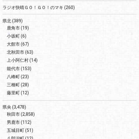
ラジオ快晴ＧＯ！ＧＯ！のマキ
(260)
県北
(389)
鹿角市
(19)
小坂町
(6)
大館市
(67)
北秋田市
(63)
上小阿仁村
(14)
能代市
(153)
八峰町
(23)
三種町
(28)
藤里町
(12)
県央
(3,478)
秋田市
(2,858)
男鹿市
(112)
五城目町
(51)
八郎潟町
(12)