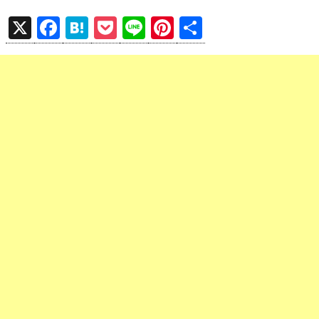
X
F
H
P
Li
Pi
共
a
at
o
n
nt
有
ce
e
ck
e
er
b
n
et
es
o
a
t
o
k