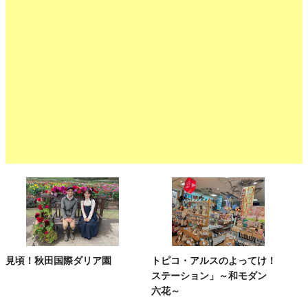
見頃！秋田国際ダリア園
トピコ・アルスのよってけ！
ステーション」～和モダン
六花～