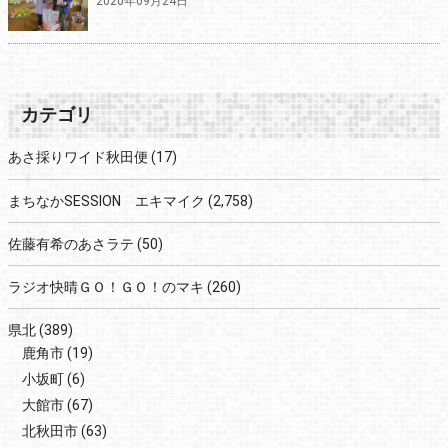
2020年09月24日
カテゴリ
あさ採りワイド秋田便
(17)
まちなかSESSION エキマイク
(2,758)
佐藤有希のあさラテ
(50)
ラジオ快晴ＧＯ！ＧＯ！のマキ
(260)
県北
(389)
鹿角市
(19)
小坂町
(6)
大館市
(67)
北秋田市
(63)