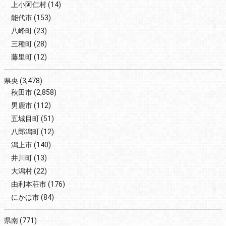
上小阿仁村
(14)
能代市
(153)
八峰町
(23)
三種町
(28)
藤里町
(12)
県央
(3,478)
秋田市
(2,858)
男鹿市
(112)
五城目町
(51)
八郎潟町
(12)
潟上市
(140)
井川町
(13)
大潟村
(22)
由利本荘市
(176)
にかほ市
(84)
県南
(771)