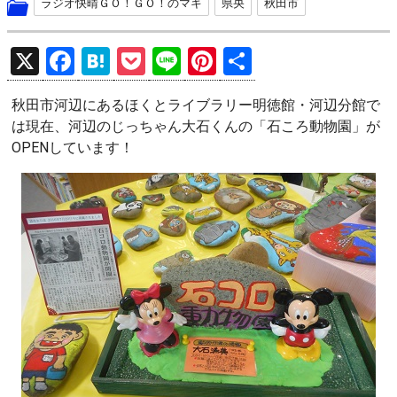
ラジオ快晴ＧＯ！ＧＯ！のマキ
県央
秋田市
X
F
H
P
Li
Pi
共
a
at
o
n
nt
有
秋田市河辺にあるほくとライブラリー明徳館・河辺分館で
ce
e
ck
e
er
は現在、河辺のじっちゃん大石くんの「石ころ動物園」が
b
n
et
es
OPENしています！
o
a
t
o
k