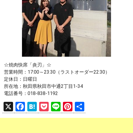
☆焼肉快席「炎刃」☆
営業時間：17:00～23:30（ラストオーダー22:30）
定休日：日曜日
所在地：秋田県秋田市中通2丁目1-34
電話番号：018-838-1192
X
F
H
P
Li
Pi
共
a
at
o
n
nt
有
ce
e
ck
e
er