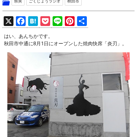
県央
ごくじょうラジオ
秋田市
X
F
H
P
Li
Pi
共
a
at
o
n
nt
有
はい、あんちかです。
ce
e
ck
e
er
秋田市中通に8月1日にオープンした焼肉快席「炎刃」。
b
n
et
es
o
a
t
o
k