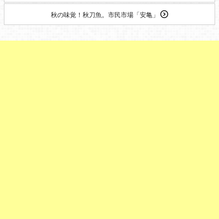
秋の味覚！秋刀魚。市民市場「安亀」