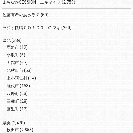
まちなかSESSION エキマイク
(2,759)
佐藤有希のあさラテ
(50)
ラジオ快晴ＧＯ！ＧＯ！のマキ
(260)
県北
(389)
鹿角市
(19)
小坂町
(6)
大館市
(67)
北秋田市
(63)
上小阿仁村
(14)
能代市
(153)
八峰町
(23)
三種町
(28)
藤里町
(12)
県央
(3,478)
秋田市
(2,858)