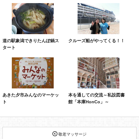
道の駅象潟できりたんぽ鍋ス
クルーズ船がやってくる！！
タート
あきた夕市みんなのマーケッ
本を通しての交流～私設図書
ト
館「本庫HonCo」～
敬老マッサージ