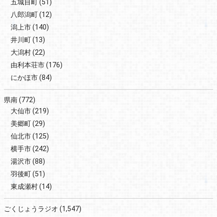
五城目町
(51)
八郎潟町
(12)
潟上市
(140)
井川町
(13)
大潟村
(22)
由利本荘市
(176)
にかほ市
(84)
県南
(772)
大仙市
(219)
美郷町
(29)
仙北市
(125)
横手市
(242)
湯沢市
(88)
羽後町
(51)
東成瀬村
(14)
ごくじょうラジオ
(1,547)