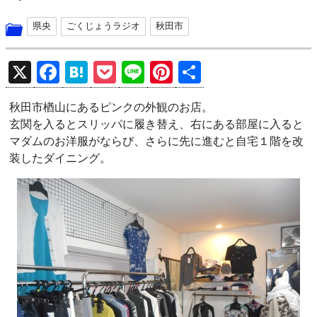
県央
ごくじょうラジオ
秋田市
X
F
H
P
Li
Pi
共
a
at
o
n
nt
有
秋田市楢山にあるピンクの外観のお店。
ce
e
ck
e
er
玄関を入るとスリッパに履き替え、右にある部屋に入ると
b
n
et
es
マダムのお洋服がならび、さらに先に進むと自宅１階を改
o
a
t
装したダイニング。
o
k