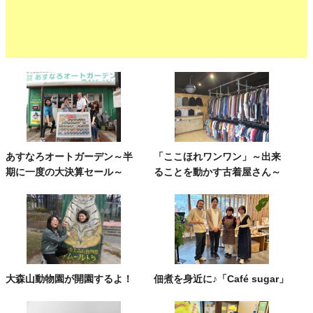
あすなろオートガーデン～半
「ここほれワンワン」～出来
期に一度の大決算セール～
ることを動かす古着屋さん～
大森山動物園が開園するよ！
佃煮を身近に♪「Café sugar」