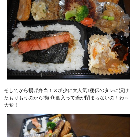
そしてから揚げ弁当！スポ少に大人気♪秘伝のタレに漬け
たもりもりのから揚げ6個入って蓋が閉まらないの！わ～
大変！