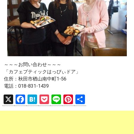
～～～お問い合わせ～～～
「カフェブティックはっぴぃドア」
住所：秋田市楢山南中町1‐56
電話：018-831-1439
X
F
H
P
Li
Pi
共
a
at
o
n
nt
有
ce
e
ck
e
er
b
n
et
es