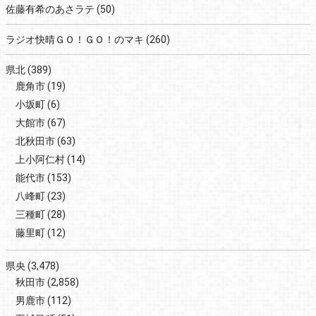
佐藤有希のあさラテ
(50)
ラジオ快晴ＧＯ！ＧＯ！のマキ
(260)
県北
(389)
鹿角市
(19)
小坂町
(6)
大館市
(67)
北秋田市
(63)
上小阿仁村
(14)
能代市
(153)
八峰町
(23)
三種町
(28)
藤里町
(12)
県央
(3,478)
秋田市
(2,858)
男鹿市
(112)