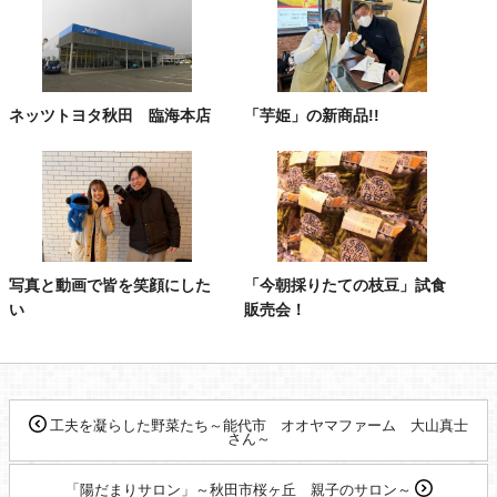
ネッツトヨタ秋田 臨海本店
「芋姫」の新商品!!
写真と動画で皆を笑顔にした
「今朝採りたての枝豆」試食
い
販売会！
工夫を凝らした野菜たち～能代市 オオヤマファーム 大山真士
さん～
「陽だまりサロン」～秋田市桜ヶ丘 親子のサロン～