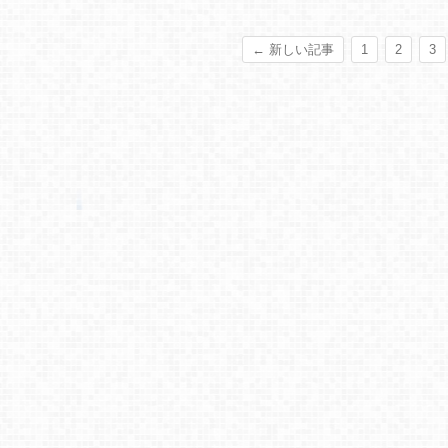
← 新しい記事
1
2
3