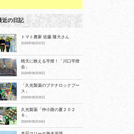
最近の日記
トマト農家 佐藤 隆大さん
2026年08月07日
晴天に映える竿燈！「川口竿燈
会」
2026年08月05日
「久光製薬のブテナロックブー
ス」
2026年08月05日
久光製薬「仲小路の夏２０２
６」
2026年08月04日
本荘マリーナ海水浴場