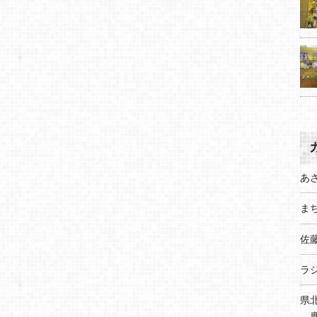
あ
まち
佐
ラ
県