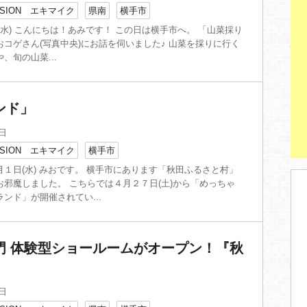
SION エキマイク
県南
横手市
1日(水) こんにちは！あみです！ この日は横手市へ。 「山菜採り
コゲさん(写真中央)にお話を伺いました♪ 山菜を採りに行く
、旬の山菜...
ンド」
1日
SION エキマイク
横手市
１日(水) みおです。 横手市にあります「秋田ふるさと村」
お邪魔しました。 こちらでは４月２７日(土)から「めっちゃ
ンド」が開催されてい...
門 体験型ショールームがオープン！『秋
9日