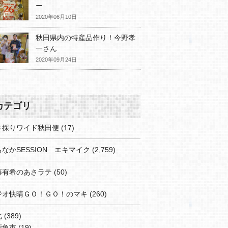
ー
2020年06月10日
秋田県内の特産品作り！今野孝
一さん
2020年09月24日
カテゴリ
さ採りワイド秋田便
(17)
なかSESSION エキマイク
(2,759)
藤有希のあさラテ
(50)
ジオ快晴ＧＯ！ＧＯ！のマキ
(260)
北
(389)
鹿角市
(19)