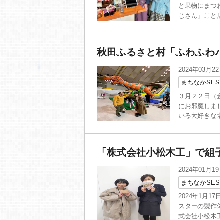
と果物にまつ
じさん」こと店
秋田ふるさと村「ふわふわ
2024年03月2
まちなかSES
３月２２日（
にお邪魔しま
いる大好きな場
「株式会社小松木工」で組
2024年01月1
まちなかSES
2024年1月
スターの製作
式会社小松木工