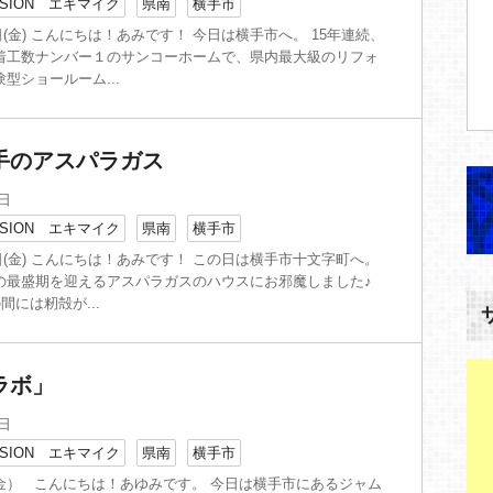
SION エキマイク
県南
横手市
9日(金) こんにちは！あみです！ 今日は横手市へ。 15年連続、
着工数ナンバー１のサンコーホームで、県内最大級のリフォ
型ショールーム...
手のアスパラガス
9日
SION エキマイク
県南
横手市
22日(金) こんにちは！あみです！ この日は横手市十文字町へ。
の最盛期を迎えるアスパラガスのハウスにお邪魔しました♪
間には籾殻が...
ラボ」
9日
SION エキマイク
県南
横手市
金） こんにちは！あゆみです。 今日は横手市にあるジャム