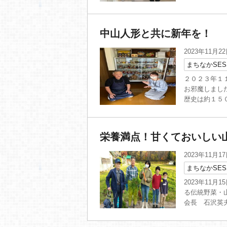
中山人形と共に新年を！
2023年11月2
まちなかSES
２０２３年１
お邪魔しまし
歴史は約１５０年
栄養満点！甘くておいしい
2023年11月1
まちなかSES
2023年11
る伝統野菜・
会長 石沢英夫