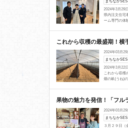
まちなかSES
2024年3月2
県内注文住宅
ーム専門の体験
これから収穫の最盛期！横
2024年03月2
まちなかSES
2024年3月
これから収穫
畑の畝(うね)の
果物の魅力を発信！「フル
2024年03月2
まちなかSES
３月２９日（