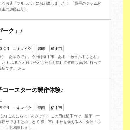
わるお店「フルラボ」にお邪魔しました！ 「横手のジャムお
主の加藤正哉...
パーク」♪
2日
SION エキマイク
県南
横手市
金） あゆみです。今日は横手市にある 「秋田ふるさと村」
した！ ふるさと村は子どもたちを連れて何度も遊びに行って
所です。 お...
子コースターの製作体験♪
9日
SION エキマイク
県南
横手市
17日(水) こんにちは！あみです！ この日は横手市で、組子コー
体験ができるとのことで 横手市に本社を構える木工会社「株
」にお邪魔しまし...