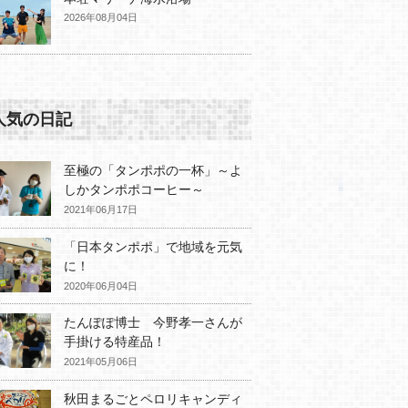
2026年08月04日
人気の日記
至極の「タンポポの一杯」～よ
しかタンポポコーヒー～
2021年06月17日
「日本タンポポ」で地域を元気
に！
2020年06月04日
たんぽぽ博士 今野孝一さんが
手掛ける特産品！
2021年05月06日
秋田まるごとペロリキャンディ