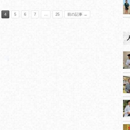
4
5
6
7
…
25
前の記事 →