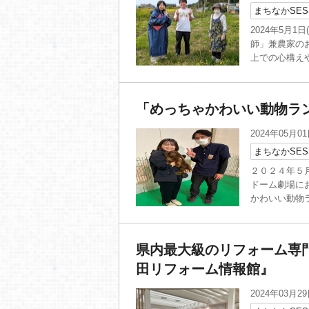
まちなかSES
2024年5月
師」兼農家のお
上での心構えや
「めっちゃかわいい動物ラ
2024年05月0
まちなかSES
２０２４年５月
ドーム劇場に
かわいい動物ラ
県内最大級のリフォーム専
田リフォーム情報館』
2024年03月2