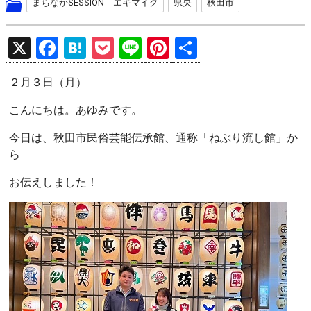
まちなかSESSION エキマイク
県央
秋田市
X
F
H
P
Li
Pi
共
a
at
o
n
nt
有
２月３日（月）
ce
e
ck
e
er
b
n
et
es
こんにちは。あゆみです。
o
a
t
今日は、秋田市民俗芸能伝承館、通称「ねぶり流し館」か
o
ら
k
お伝えしました！