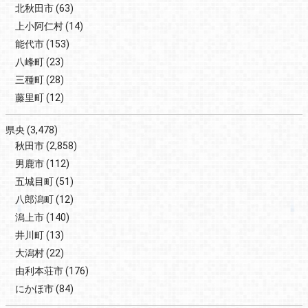
北秋田市
(63)
上小阿仁村
(14)
能代市
(153)
八峰町
(23)
三種町
(28)
藤里町
(12)
県央
(3,478)
秋田市
(2,858)
男鹿市
(112)
五城目町
(51)
八郎潟町
(12)
潟上市
(140)
井川町
(13)
大潟村
(22)
由利本荘市
(176)
にかほ市
(84)