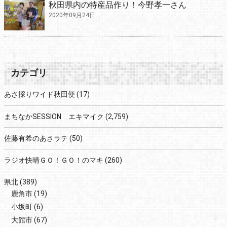
秋田県内の特産品作り！今野孝一さん
2020年09月24日
カテゴリ
あさ採りワイド秋田便
(17)
まちなかSESSION エキマイク
(2,759)
佐藤有希のあさラテ
(50)
ラジオ快晴ＧＯ！ＧＯ！のマキ
(260)
県北
(389)
鹿角市
(19)
小坂町
(6)
大館市
(67)