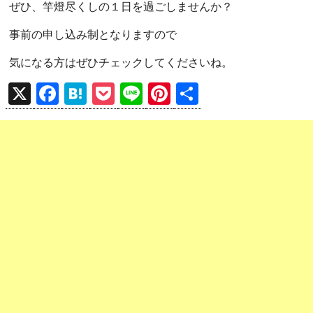
ぜひ、竿燈尽くしの１日を過ごしませんか？
事前の申し込み制となりますので
気になる方はぜひチェックしてくださいね。
X
F
H
P
Li
Pi
共
a
at
o
n
nt
有
ce
e
ck
e
er
b
n
et
es
o
a
t
o
k