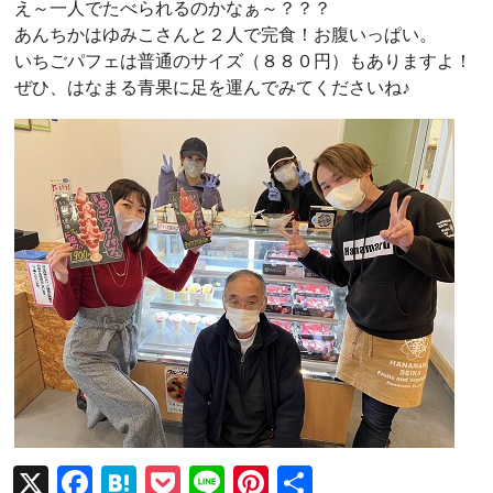
え～一人でたべられるのかなぁ～？？？
あんちかはゆみこさんと２人で完食！お腹いっぱい。
いちごパフェは普通のサイズ（８８０円）もありますよ！
ぜひ、はなまる青果に足を運んでみてくださいね♪
X
F
H
P
Li
Pi
共