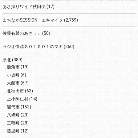
あさ採りワイド秋田便
(17)
まちなかSESSION エキマイク
(2,759)
佐藤有希のあさラテ
(50)
ラジオ快晴ＧＯ！ＧＯ！のマキ
(260)
県北
(389)
鹿角市
(19)
小坂町
(6)
大館市
(67)
北秋田市
(63)
上小阿仁村
(14)
能代市
(153)
八峰町
(23)
三種町
(28)
藤里町
(12)