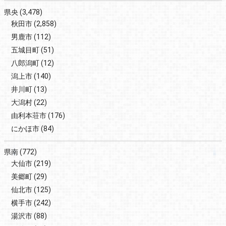
県央
(3,478)
秋田市
(2,858)
男鹿市
(112)
五城目町
(51)
八郎潟町
(12)
潟上市
(140)
井川町
(13)
大潟村
(22)
由利本荘市
(176)
にかほ市
(84)
県南
(772)
大仙市
(219)
美郷町
(29)
仙北市
(125)
横手市
(242)
湯沢市
(88)