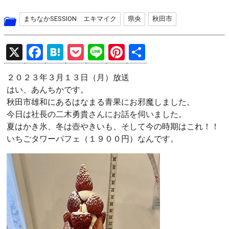
まちなかSESSION エキマイク
県央
秋田市
X
F
H
P
Li
Pi
共
a
at
o
n
nt
有
２０２３年３月１３日（月）放送
ce
e
ck
e
er
はい、あんちかです。
b
n
et
es
秋田市雄和にあるはなまる青果にお邪魔しました。
o
a
t
今日は社長の二木勇貴さんにお話を伺いました。
夏はかき氷、冬は壺やきいも、そして今の時期はこれ！！
o
いちごタワーパフェ（１９００円）なんです。
k