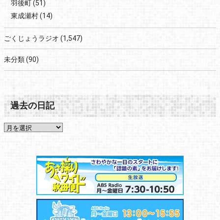
羽後町
(51)
東成瀬村
(14)
ごくじょうラジオ
(1,547)
未分類
(90)
過去の日記