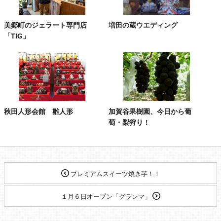
美郷町のジェラート専門店
増田の蔵ウエディング
「TIG」
秋田人形会館 雛人形
加賀谷果樹園、今日から葡
萄・梨狩り！
プレミアムスイーツ焼き芋！！
１月６日オープン「グランマ」