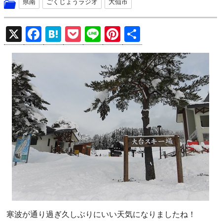
県南
ごくじょうラジオ
大仙市
X
F
H
P
Li
Pi
共
a
at
o
n
nt
有
ce
e
ck
e
er
b
n
et
es
o
a
t
o
k
寒波が通り過ぎ久しぶりにいい天気になりましたね！