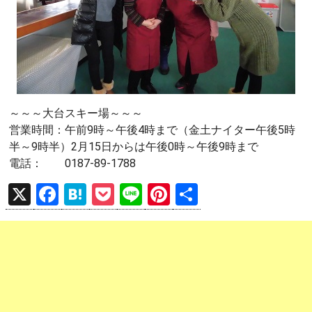
～～～大台スキー場～～～
営業時間：午前9時～午後4時まで（金土ナイター午後5時
半～9時半）2月15日からは午後0時～午後9時まで
電話： 0187-89-1788
X
F
H
P
Li
Pi
共
a
at
o
n
nt
有
ce
e
ck
e
er
b
n
et
es
o
a
t
o