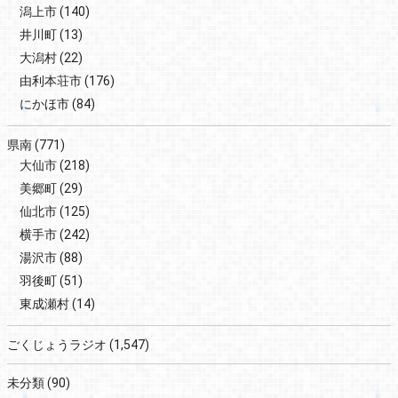
潟上市
(140)
井川町
(13)
大潟村
(22)
由利本荘市
(176)
にかほ市
(84)
県南
(771)
大仙市
(218)
美郷町
(29)
仙北市
(125)
横手市
(242)
湯沢市
(88)
羽後町
(51)
東成瀬村
(14)
ごくじょうラジオ
(1,547)
未分類
(90)