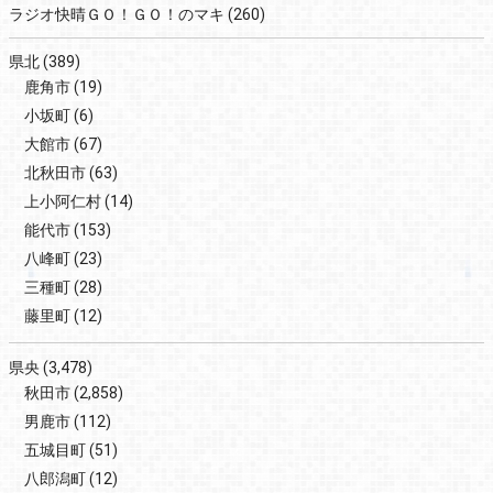
ラジオ快晴ＧＯ！ＧＯ！のマキ
(260)
県北
(389)
鹿角市
(19)
小坂町
(6)
大館市
(67)
北秋田市
(63)
上小阿仁村
(14)
能代市
(153)
八峰町
(23)
三種町
(28)
藤里町
(12)
県央
(3,478)
秋田市
(2,858)
男鹿市
(112)
五城目町
(51)
八郎潟町
(12)