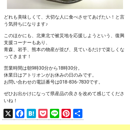
どれも美味しくて、大切な人に食べさせてあげたい！と言
う気持ちになります♪
このほかにも、北東北で被災地を応援しようという、復興
支援コーナーもあり、
青森、岩手、熊本の物産が並び、見ているだけで楽しくな
ってきます！
営業時間は朝9時30分から18時30分。
休業日はアトリオンがお休みの日のみです。
お問い合わせの電話番号は018-836-7830です。
ぜひお出かけになって県産品の良さを改めて感じてくださ
いね！
X
F
H
P
Li
Pi
共
a
at
o
n
nt
有