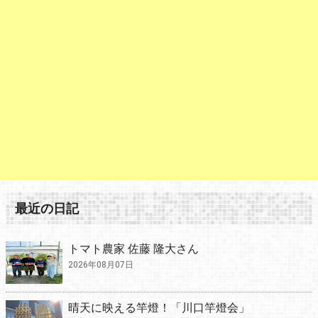
最近の日記
トマト農家 佐藤 隆大さん
2026年08月07日
晴天に映える竿燈！「川口竿燈会」