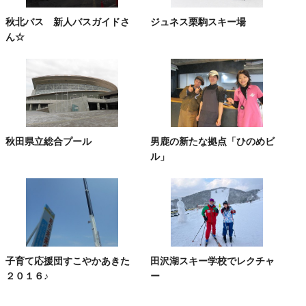
秋北バス 新人バスガイドさ
ジュネス栗駒スキー場
ん☆
秋田県立総合プール
男鹿の新たな拠点「ひのめビ
ル」
子育て応援団すこやかあきた
田沢湖スキー学校でレクチャ
２０１６♪
ー