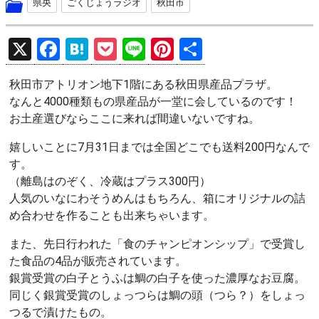
県央
ごくじょうラジオ
秋田市
X
F
H
P
Li
Pi
共
a
at
o
n
nt
有
秋田市アトリオン地下1階にある秋田県産品プラザ。
ce
e
ck
e
er
なんと4000種類もの県産品が一堂に会しているのです！
b
n
et
es
お土産選びならここに来れば間違いないですね。
o
a
t
嬉しいことに7月31日までは全国どこでも送料200円なんで
o
す。
k
（離島はのぞく、冷蔵はプラス300円）
人気のいなにわそうめんはもちろん、箱にオリジナルの詰
め合わせを作ることも出来ちゃいます。
また、先日行われた「食のチャンピオンシップ」で受賞し
た食品の4品が販売されています。
銀賞受賞の白子とうふは鯛の白子を使った濃厚なお豆腐。
同じく銀賞受賞のしょっつらは鯛の頭（つら？）をしょっ
つるで漬けたもの。