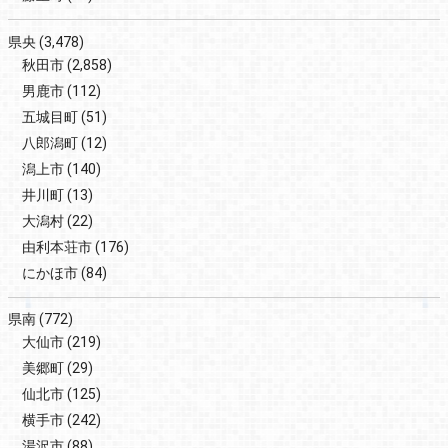
県央
(3,478)
秋田市
(2,858)
男鹿市
(112)
五城目町
(51)
八郎潟町
(12)
潟上市
(140)
井川町
(13)
大潟村
(22)
由利本荘市
(176)
にかほ市
(84)
県南
(772)
大仙市
(219)
美郷町
(29)
仙北市
(125)
横手市
(242)
湯沢市
(88)