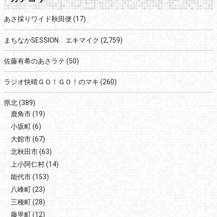
あさ採りワイド秋田便
(17)
まちなかSESSION エキマイク
(2,759)
佐藤有希のあさラテ
(50)
ラジオ快晴ＧＯ！ＧＯ！のマキ
(260)
県北
(389)
鹿角市
(19)
小坂町
(6)
大館市
(67)
北秋田市
(63)
上小阿仁村
(14)
能代市
(153)
八峰町
(23)
三種町
(28)
藤里町
(12)