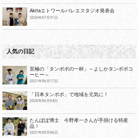
Akitaエトワールバレエスタジオ発表会
2026年07月31日
人気の日記
至極の「タンポポの一杯」～よしかタンポポコ
ーヒー～
2021年06月17日
「日本タンポポ」で地域を元気に！
2020年06月04日
たんぽぽ博士 今野孝一さんが手掛ける特産
品！
2021年05月06日