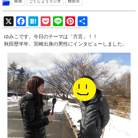
県央
ごくじょうラジオ
秋田市
X
F
H
P
Li
Pi
共
a
at
o
n
nt
有
ゆみこです。今日のテーマは「方言」！！
ce
e
ck
e
er
秋田歴半年、宮崎出身の男性にインタビューしました。
b
n
et
es
o
a
t
o
k