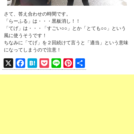
さて、答え合わせの時間です。
「らーふる」は・・・黒板消し！！
「てげ」は・・・「すごい○○」とか「とても○○」という
風に使うそうです！
ちなみに「てげ」を２回続けて言うと「適当」という意味
になってしまうので注意！
X
F
H
P
Li
Pi
共
a
at
o
n
nt
有
ce
e
ck
e
er
b
n
et
es
o
a
t
o
k