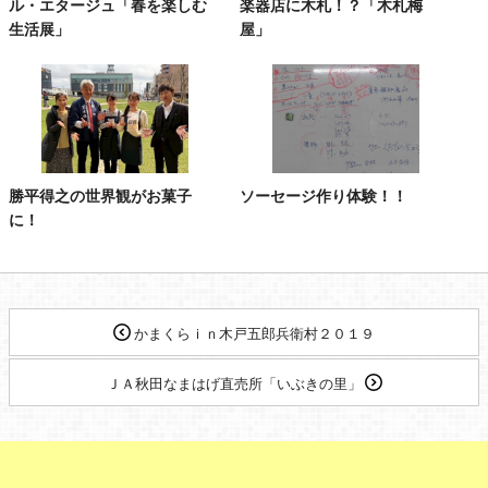
ル・エタージュ「春を楽しむ
楽器店に木札！？「木札梅
生活展」
屋」
勝平得之の世界観がお菓子
ソーセージ作り体験！！
に！
かまくらｉｎ木戸五郎兵衛村２０１９
ＪＡ秋田なまはげ直売所「いぶきの里」