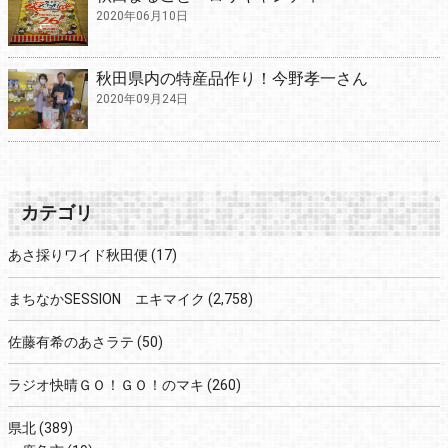
2020年06月10日
秋田県内の特産品作り！今野孝一さん
2020年09月24日
カテゴリ
あさ採りワイド秋田便
(17)
まちなかSESSION エキマイク
(2,758)
佐藤有希のあさラテ
(50)
ラジオ快晴ＧＯ！ＧＯ！のマキ
(260)
県北
(389)