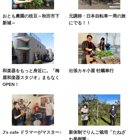
おとも農園の枝豆～秋田市下
元講師・日本自転車一周の旅
新城～
にでる！！
和楽器をもっと身近に。「梅
出張カキ小屋 牡蠣奉行
屋和楽器スタジオ」まもなく
OPEN！
J’s cafe ドラマーがマスター♪
新体制でりんご栽培「たねざ
わ果樹園」