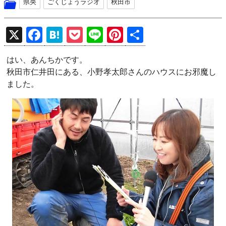
県央
ごくじょうラジオ
秋田市
X
F
H
P
Li
Pi
共
a
at
o
n
nt
有
はい、あんちかです。
ce
e
ck
e
er
秋田市仁井田にある、小野孝太郎さんのハウスにお邪魔し
b
n
et
es
ました。
o
a
t
o
k