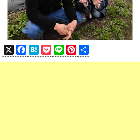
X
F
H
P
Li
Pi
共
a
at
o
n
nt
有
ce
e
ck
e
er
b
n
et
es
o
a
t
o
k