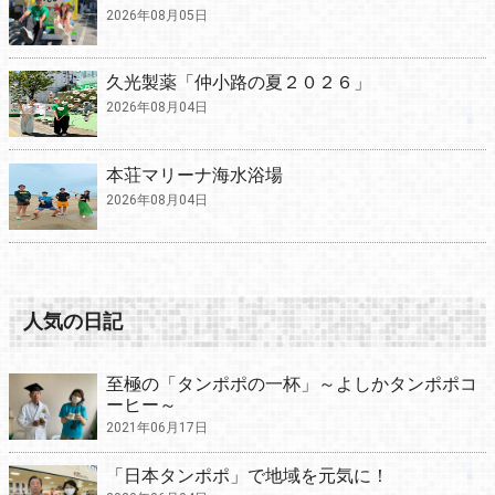
2026年08月05日
久光製薬「仲小路の夏２０２６」
2026年08月04日
本荘マリーナ海水浴場
2026年08月04日
人気の日記
至極の「タンポポの一杯」～よしかタンポポコ
ーヒー～
2021年06月17日
「日本タンポポ」で地域を元気に！