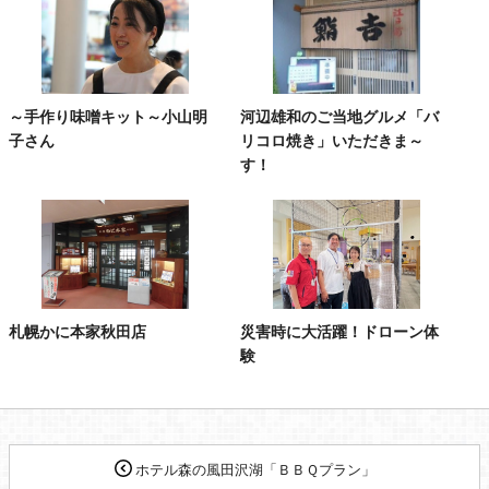
～手作り味噌キット～小山明
河辺雄和のご当地グルメ「バ
子さん
リコロ焼き」いただきま～
す！
札幌かに本家秋田店
災害時に大活躍！ドローン体
験
ホテル森の風田沢湖「ＢＢＱプラン」