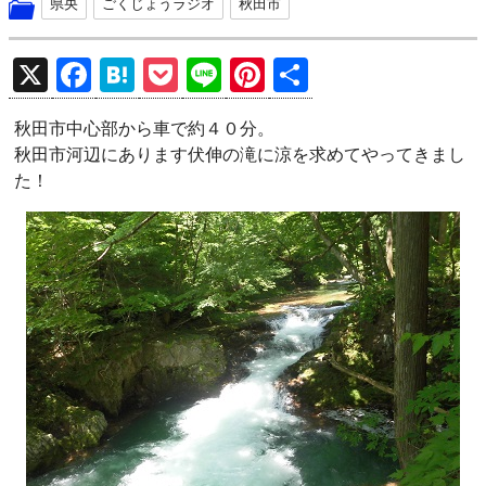
県央
ごくじょうラジオ
秋田市
X
F
H
P
Li
Pi
共
a
at
o
n
nt
有
秋田市中心部から車で約４０分。
ce
e
ck
e
er
秋田市河辺にあります伏伸の滝に涼を求めてやってきまし
b
n
et
es
た！
o
a
t
o
k