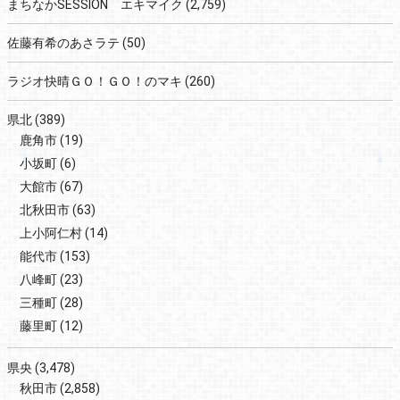
まちなかSESSION エキマイク
(2,759)
佐藤有希のあさラテ
(50)
ラジオ快晴ＧＯ！ＧＯ！のマキ
(260)
県北
(389)
鹿角市
(19)
小坂町
(6)
大館市
(67)
北秋田市
(63)
上小阿仁村
(14)
能代市
(153)
八峰町
(23)
三種町
(28)
藤里町
(12)
県央
(3,478)
秋田市
(2,858)