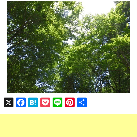
X
F
H
P
Li
Pi
共
a
at
o
n
nt
有
ce
e
ck
e
er
b
n
et
es