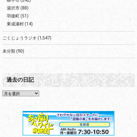
横手市
(242)
湯沢市
(88)
羽後町
(51)
東成瀬村
(14)
ごくじょうラジオ
(1,547)
未分類
(90)
過去の日記