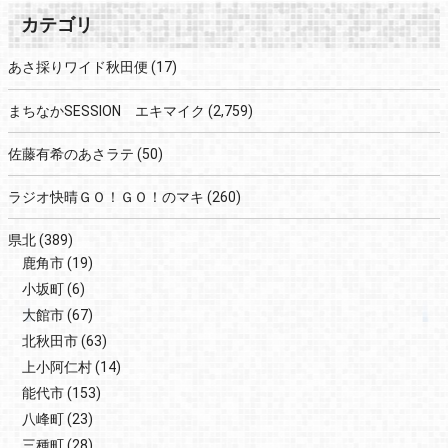
カテゴリ
あさ採りワイド秋田便
(17)
まちなかSESSION エキマイク
(2,759)
佐藤有希のあさラテ
(50)
ラジオ快晴ＧＯ！ＧＯ！のマキ
(260)
県北
(389)
鹿角市
(19)
小坂町
(6)
大館市
(67)
北秋田市
(63)
上小阿仁村
(14)
能代市
(153)
八峰町
(23)
三種町
(28)