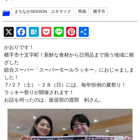
まちなかSESSION エキマイク
県南
横手市
X
F
H
P
Li
Pi
共
a
at
o
n
nt
有
かおりです！
ce
e
ck
e
er
横手市十文字町！新鮮な食材から日用品まで揃う地域に根
b
n
et
es
ざした
o
a
t
総合スーパー「スーパーモールラッキー」におじゃましま
した！
o
７/２７（土）・２８（日）には、毎年恒例の夏祭り！
k
ラッキー祭りが開催されます！
お話を伺ったのは、販促部の渡部 剣さん。