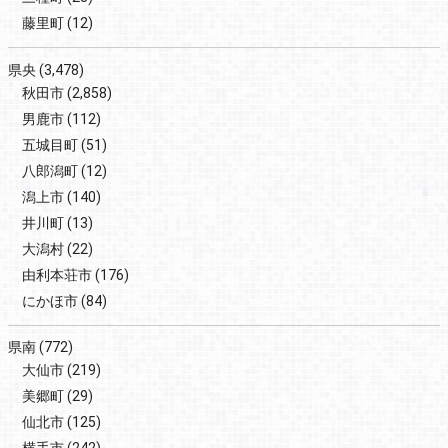
藤里町
(12)
県央
(3,478)
秋田市
(2,858)
男鹿市
(112)
五城目町
(51)
八郎潟町
(12)
潟上市
(140)
井川町
(13)
大潟村
(22)
由利本荘市
(176)
にかほ市
(84)
県南
(772)
大仙市
(219)
美郷町
(29)
仙北市
(125)