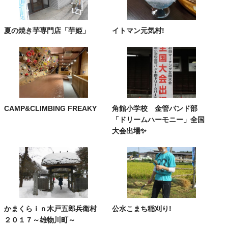
夏の焼き芋専門店「芋姫」
イトマン元気村!
CAMP&CLIMBING FREAKY
角館小学校 金管バンド部
「ドリームハーモニー」全国
大会出場✨
かまくらｉｎ木戸五郎兵衛村
公水こまち稲刈り!
２０１７～雄物川町～