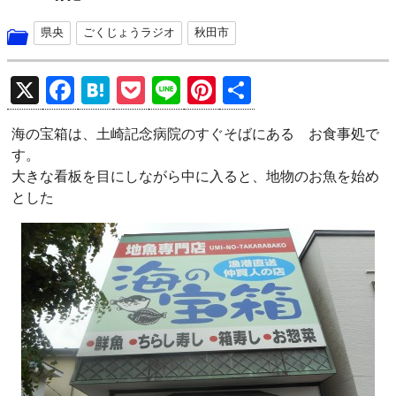
県央
ごくじょうラジオ
秋田市
X
F
H
P
Li
Pi
共
a
at
o
n
nt
有
海の宝箱は、土崎記念病院のすぐそばにある お食事処で
ce
e
ck
e
er
す。
b
n
et
es
大きな看板を目にしながら中に入ると、地物のお魚を始め
o
a
t
とした
o
k