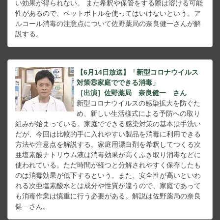
い効果が得られない。 また希釈や保管をする際は溶ける可能
性があるので、ペットボトルを使ってはいけないという。ア
ルコール消毒の注意点について佐野薬局の奈良健一さんが解
説する。
【6月14日放送】「新型コロナウイルス
対策⑧家庭でできる消毒」
［出演］佐野薬局 奈良健一 さん
新型コロナウイルスの感染拡大を防ぐた
め、新しい生活様式による予防への取り
組みが始まっている。家庭でできる感染対策の基本は手洗い
だが、今回は比較的手に入れやすい製品を消毒に利用できる
方法や注意点を解説する。家庭用漂白剤を希釈してつくる次
亜塩素酸ナトリウム液は消毒効果が高くふき取り消毒などに
使われている。ただ時間が経つと分解されやすく保存したも
のは消毒効果が低下するという。また、安全性が高いといわ
れる次亜塩素酸水とは成分や性質が違うので、家庭であって
も消毒作業は慎重に行う必要がある。解説は佐野薬局の奈良
健一さん。