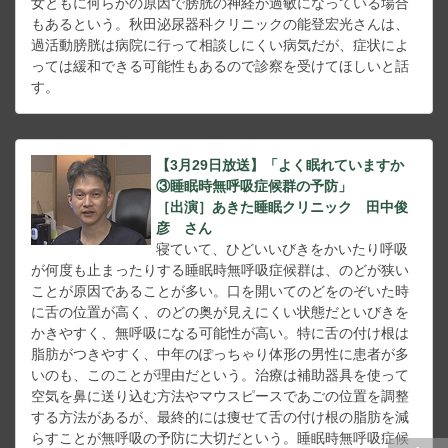
女ともに何らかの原因で膀胱の神経が過敏になっている場合
もあるという。秋田泌尿器科クリニックの能登宏光さんは、
過活動膀胱は病院に行って相談しにくい病気だが、症状によ
っては緩和できる可能性もあるので診察を受けてほしいと話
す。
【3月29日放送】「よく眠れていますか
③睡眠時無呼吸症候群の予防」
［出演］あきた睡眠クリニック 田中俊
彦 さん
寝ていて、ひどいいびきをかいたり呼吸
が何度も止まったりする睡眠時無呼吸症候群は、のどが狭い
ことが原因であることが多い。口を開いてのどをのぞいた時
に舌の位置が高く、のどの奥が見えにくい状態だといびきを
かきやすく、無呼吸になる可能性が高い。特に舌の付け根は
脂肪がつきやすく、中年のぽっちゃり体形の男性に患者が多
いのも、このことが理由だという。治療は補助器具を使って
空気を鼻に送り込む方法やマウスピースであごの位置を調整
する方法があるが、最終的には痩せて舌の付け根の脂肪を減
らすことが無呼吸の予防に大切だという。睡眠時無呼吸症候