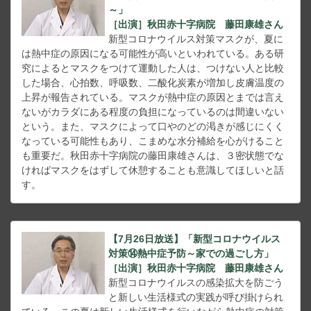
～」
［出演］秋田赤十字病院 藤田康雄さん
新型コロナウイルス対策マスクが、夏に
は熱中症の原因になる可能性が高いといわれている。ある研
究によるとマスクをつけて運動した人は、つけない人と比較
した場合、心拍数、呼吸数、二酸化炭素が増加し皮膚温度の
上昇が報告されている。マスクが熱中症の原因とまでは言え
ないがカラダにある程度の負担になっているのは間違いない
という。また、マスクによって口やのどの渇きが感じにくく
なっている可能性もあり、こまめな水分補給を心がけること
も重要だ。秋田赤十字病院の藤田康雄さんは、３密状態でな
ければマスクをはずして休憩することも意識してほしいと話
す。
【7月26日放送】「新型コロナウイルス
対策⑭熱中症予防～家での過ごし方」
［出演］秋田赤十字病院 藤田康雄さん
新型コロナウイルスの感染拡大を防ごう
と新しい生活様式の実践が呼び掛けられ