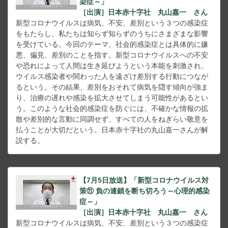
染症～」
［出演］日本赤十字社 丸山嘉一 さん
新型コロナウイルスは病気、不安、差別という３つの感染症
をもたらし、私たちは知らず知らずのうちにさまざまな影響
を受けている。今回のテーマ、社会的感染症とは具体的に嫌
悪、偏見、差別のことを指す。新型コロナウイルスへの不安
や恐れによって人間は生き延びようという本能を刺激され、
ウイルス感染者や関わった人を遠ざけ差別する行動につなが
るという。その結果、差別をおそれて病気を隠す傾向が強ま
り、治療の遅れや感染を拡大させてしまう可能性があるとい
う。このような社会的感染症を防ぐには、不確かな情報の拡
散や差別的な言動に同調せず、すべての人をねぎらい敬意を
払うことが大切だという。日本赤十字社の丸山嘉一さんが解
説する。
【7月5日放送】「新型コロナウイルス対
策⑪ 負の連鎖を断ち切ろう～心理的感染
症～」
［出演］日本赤十字社 丸山嘉一 さん
新型コロナウイルスは病気、不安、差別という３つの感染症