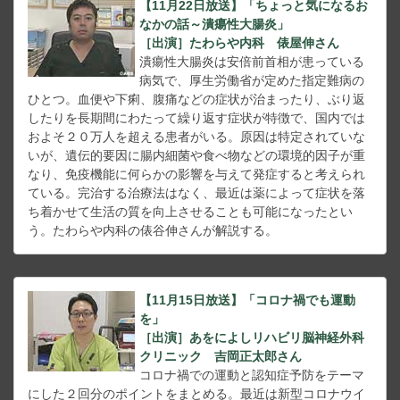
【11月22日放送】「ちょっと気になるお
なかの話～潰瘍性大腸炎」
［出演］たわらや内科 俵屋伸さん
潰瘍性大腸炎は安倍前首相が患っている
病気で、厚生労働省が定めた指定難病の
ひとつ。血便や下痢、腹痛などの症状が治まったり、ぶり返
したりを長期間にわたって繰り返す症状が特徴で、国内では
およそ２０万人を超える患者がいる。原因は特定されていな
いが、遺伝的要因に腸内細菌や食べ物などの環境的因子が重
なり、免疫機能に何らかの影響を与えて発症すると考えられ
ている。完治する治療法はなく、最近は薬によって症状を落
ち着かせて生活の質を向上させることも可能になったとい
う。たわらや内科の俵谷伸さんが解説する。
【11月15日放送】「コロナ禍でも運動
を」
［出演］あをによしリハビリ脳神経外科
クリニック 吉岡正太郎さん
コロナ禍での運動と認知症予防をテーマ
にした２回分のポイントをまとめる。最近は新型コロナウイ