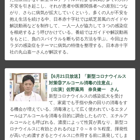
不安を引き起こし、それが患者や医療関係者への差別につな
がり、さらに病気が拡大していくという。多くの人が不安を
抱え生活を続ける中、日本赤十字社では紙芝居風のガイドや
解説動画などを制作して、一人一人が協力して３つの感染症
を根絶するよう呼びかけている。番組ではガイドや解説動画
をもとに、負のスパイラルを断ち切る方法を学ぶ。今回はカ
ラダの感染症をテーマに病気の特徴を整理する。日本赤十字
社の丸山嘉一さんが解説する。
【6月21日放送】「新型コロナウイルス
対策⑨アルコール消毒の注意点」
［出演］佐野薬局 奈良健一 さん
新型コロナウイルスの感染拡大を受け
て、家庭でも手指や身の回りの消毒をす
る機会が増えている。消毒液として広く使われているエタノ
ールはアルコールを消毒を目的に調合したもので、エチルア
ルコールとも呼ばれる。濃度によって性質が異なり、新型コ
ロナウイルスに有効とされるのは７０～８０％程度。揮発性
が高いため濃すぎるとウイルスに作用する前に蒸発してしま