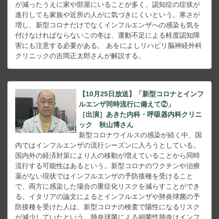
が減ったうえに家や部屋にいることが多く、認知症の症状が
進行しても家族や近所の人がに気づきにくいという。寒さが
増し、新型コロナだけでなくインフルエンザへの感染も気を
付けなければならないこの冬は、運動不足による軽度認知障
害にも注意する必要がある。 あをによしリハビリ脳神経外科
クリニックの吉岡正太郎さんが解説する。
【10月25日放送】「新型コロナとインフ
ルエンザ同時流行に備えて②」
［出演］あきた内科・呼吸器内科クリニ
ック 秋山博さん
新型コロナウイルスの感染が続く中、国
内ではインフルエンザの流行シーズンに入ろうとしている。
国内外の経済対策により人の移動が増えていることから同時
流行する可能性はあるという。新型コロナのワクチンや治療
薬がない現状ではインフルエンザの予防接種を受けること
で、両方に感染した場合の重症化リスクを減らすことができ
る。イタリアの論文によるとインフルエンザや肺炎球菌の予
防接種を受けた人は、新型コロナの検査で陽性になるリスク
が減少していたという。肺炎球菌による細菌性肺炎はインフ