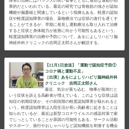
障害の治療にはバランスの良い食事とともに適切な運動が効
果的だといわれている。最近の研究では骨格筋の強さが認知
機能や脳萎縮と関連しているという指摘もある。軽度の認知
症や軽度認知障害の場合、薬物療法では症状の進行を遅くす
ることができるが、早期に発見し運動療法も取り入れて治療
すると症状と身体能力が改善に向かう可能性もあるという。
軽度認知障害の治療や予防について、あをによしリハビリ脳
神経外科クリニックの吉岡正太郎さんが解説する。
【11月1日放送】「運動で認知症予防①
コロナ禍と運動不足」
［出演］あをによしリハビリ脳神経外科
クリニック 吉岡正太郎さん
最近、気分が落ち込む、物事が面倒だと
いう症状を訴える高齢者が増えている。このような症状は認
知症の初期症状か、その前段階の軽度認知障害が疑われると
いう。軽度認知障害は入院生活が長い高齢者に起きることは
知られているが、最近は新型コロナウイルスの感染対策で家
でじっとしていることが原因の可能性もある。サークル活動
やスポーツ、旅行やおしゃべりなど認知機能を刺激する機会