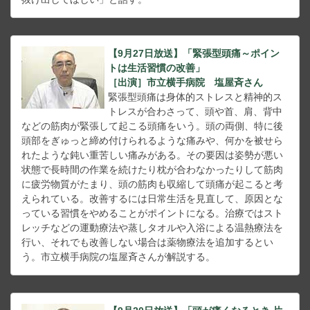
【9月27日放送】「緊張型頭痛～ポイン
トは生活習慣の改善」
［出演］市立横手病院 塩屋斉さん
緊張型頭痛は身体的ストレスと精神的ス
トレスが合わさって、頭や首、肩、背中
などの筋肉が緊張して起こる頭痛をいう。頭の両側、特に後
頭部をぎゅっと締め付けられるような痛みや、何かを被せら
れたような鈍い重苦しい痛みがある。その要因は姿勢が悪い
状態で長時間の作業を続けたり枕が合わなかったりして筋肉
に疲労物質がたまり、頭の筋肉も収縮して頭痛が起こると考
えられている。改善するには日常生活を見直して、原因とな
っている習慣をやめることがポイントになる。治療ではスト
レッチなどの運動療法や蒸しタオルや入浴による温熱療法を
行い、それでも改善しない場合は薬物療法を追加するとい
う。市立横手病院の塩屋斉さんが解説する。