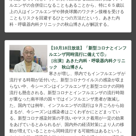
ルエンザの合併症になることもあることから、特に６５歳以
上の人はインフルエンザや肺炎球菌のワクチン接種を受ける
こともリスクを回避するひとつの方法だという。あきた内
科・呼吸器内科クリニックの秋山博さんが解説する。
【10月18日放送】「新型コロナとインフ
ルエンザ同時流行に備えて①」
［出演］あきた内科・呼吸器内科クリニ
ック 秋山博さん
寒さが増し、県内でもインフルエンザが
流行する時期が近付いた。新型コロナウイルスの感染が収ま
らない中、今シーズンはインフルエンザと新型コロナの同時
流行も懸念される。新型コロナとインフルエンザの流行時期
が重なった南半球の国々ではインフルエンザ患者が激減し
た。国内では例年、インフルエンザの流行は９月ごろから始
まるが、今シーズンは感染者はごくわずかにとどまってい
る。新型コロナ感染対策の手洗いやマスク着用が一定の効果
をあげているとみられるが、国内外の経済対策により人の移
動が増えていることから同時流行する可能性はあるという。