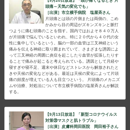
【9月20日放送】「頭が痛くなるとき 片
頭痛～天気の変化でも」
［出演］市立横手病院 塩屋斉さん
片頭痛とは頭の片側または両側の、こめ
かみから目の周辺がズキンズキンと脈打
つように痛む頭痛のことを指す。国内ではおよそ８４０万人
が片頭痛で悩んでいるといわれ、特に２０代から４０代の女
性に集中しているという。脳の一部の血管は三叉神経という
痛みを伝える神経に取り囲まれていて、さまざまな誘因によ
って三叉神経の周囲に炎症を起こしたり血管が拡張したりす
ることで痛みが起こると考えられている。誘因として月経や
寝すぎや寝不足、週末や休日などストレスから解放されたと
きや天候の変化などがある。最近は天候の変化によって片頭
痛の頻度が増えている人も目立つという。 片頭痛のメカニズ
ムや治療、対処法について市立横手病院の塩屋斉さんが解説
する。
【9月13日放送】「新型コロナウイルス
対策⑳マスクと肌トラブル」
［出演］皮膚科岡田医院 岡田裕子さん