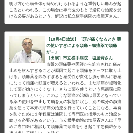
明け方から頭全体が締め付けられるような重苦しい痛みが起
こるといわれる。この場合は専門医のもとで適切な治療を受
ける必要があるという。解説は私立横手病院の塩屋斉さん。
【10月4日放送】「頭が痛くなるとき 薬
の使いすぎによる頭痛～頭痛薬で頭痛
が…」
［出演］市立横手病院 塩屋斉さん
市販の頭痛薬や医師から処方された痛み
止めを飲みすぎることが原因で起こる頭痛をテーマに取り上
げる。頭痛薬を飲みすぎると感受性が変化し脳が痛みに敏感
になって頭痛の頻度が増えるといわれる。また頭痛が複雑化
して薬が効きにくくなり、さらに薬を使うという悪循環に陥
ってしまうという。このような頭痛の治療は原因となってい
る薬の使用を中止して脳を元の状態に戻し、別の成分の鎮痛
薬を使って本来の頭痛の治療を行っていくことになる。再発
を防ぐために１年程度は通院して専門医の指示のもと治療を
続ける必要があるという。市立横手病院の塩屋斉さんは「早
めに専門医に相談して頭痛薬で頭痛を引き起こす悪循環から
抜け出してほしい」と話す。