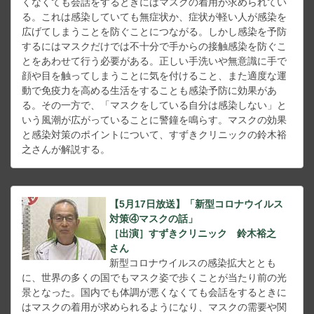
くなくても会話をするときにはマスクの着用が求められてい
る。これは感染していても無症状か、症状が軽い人が感染を
広げてしまうことを防ぐことにつながる。しかし感染を予防
するにはマスクだけでは不十分で手からの接触感染を防ぐこ
とをあわせて行う必要がある。正しい手洗いや無意識に手で
顔や目を触ってしまうことに気を付けること、また適度な運
動で免疫力を高める生活をすることも感染予防に効果があ
る。その一方で、「マスクをしている自分は感染しない」と
いう風潮が広がっていることに警鐘を鳴らす。マスクの効果
と感染対策のポイントについて、すずきクリニックの鈴木裕
之さんが解説する。
【5月17日放送】「新型コロナウイルス
対策④マスクの話」
［出演］すずきクリニック 鈴木裕之
さん
新型コロナウイルスの感染拡大ととも
に、世界の多くの国でもマスク姿で歩くことが当たり前の光
景となった。国内でも体調が悪くなくても会話をするときに
はマスクの着用が求められるようになり、マスクの需要や関