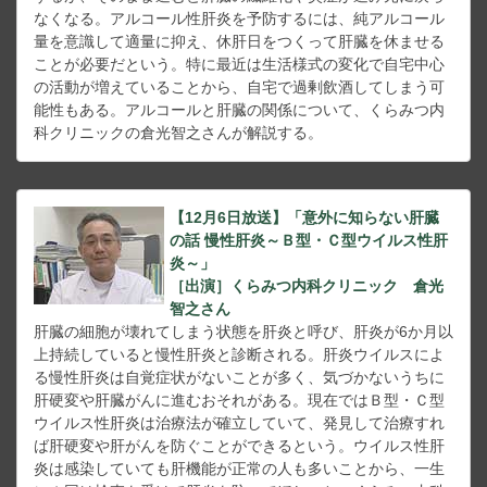
なくなる。アルコール性肝炎を予防するには、純アルコール
量を意識して適量に抑え、休肝日をつくって肝臓を休ませる
ことが必要だという。特に最近は生活様式の変化で自宅中心
の活動が増えていることから、自宅で過剰飲酒してしまう可
能性もある。アルコールと肝臓の関係について、くらみつ内
科クリニックの倉光智之さんが解説する。
【12月6日放送】「意外に知らない肝臓
の話 慢性肝炎～Ｂ型・Ｃ型ウイルス性肝
炎～」
［出演］くらみつ内科クリニック 倉光
智之さん
肝臓の細胞が壊れてしまう状態を肝炎と呼び、肝炎が6か月以
上持続していると慢性肝炎と診断される。肝炎ウイルスによ
る慢性肝炎は自覚症状がないことが多く、気づかないうちに
肝硬変や肝臓がんに進むおそれがある。現在ではＢ型・Ｃ型
ウイルス性肝炎は治療法が確立していて、発見して治療すれ
ば肝硬変や肝がんを防ぐことができるという。ウイルス性肝
炎は感染していても肝機能が正常の人も多いことから、一生