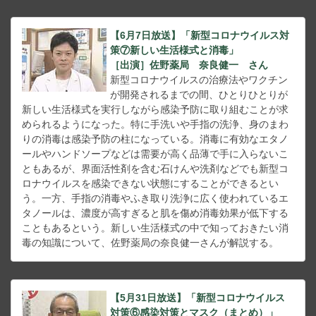
【6月7日放送】「新型コロナウイルス対
策⑦新しい生活様式と消毒」
［出演］佐野薬局 奈良健一 さん
新型コロナウイルスの治療法やワクチン
が開発されるまでの間、ひとりひとりが
新しい生活様式を実行しながら感染予防に取り組むことが求
められるようになった。特に手洗いや手指の洗浄、身のまわ
りの消毒は感染予防の柱になっている。消毒に有効なエタノ
ールやハンドソープなどは需要が高く品薄で手に入らないこ
ともあるが、界面活性剤を含む石けんや洗剤などでも新型コ
ロナウイルスを感染できない状態にすることができるとい
う。一方、手指の消毒やふき取り洗浄に広く使われているエ
タノールは、濃度が高すぎると肌を傷め消毒効果が低下する
こともあるという。新しい生活様式の中で知っておきたい消
毒の知識について、佐野薬局の奈良健一さんが解説する。
【5月31日放送】「新型コロナウイルス
対策⑥感染対策とマスク（まとめ）」