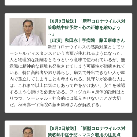
【8月9日放送】「新型コロナウイルス対
策⑯熱中症予防～心の距離を縮めよう
～」
［出演］秋田赤十字病院 藤田康雄さん
新型コロナウイルスの感染対策としてソ
ーシャルディスタンスという言葉が使われるようになった。
人と物理的な距離をとろうという意味で使われているが、無
意識に精神的な距離も発生させてしまう可能性が指摘されて
いる。特に高齢者や独り暮らし、病気で外出できない人が屋
内で孤立してしまうことも考えられる。見守りが必要な人に
は、これまで以上に気にしあって声をかけあい、安全を確認
するよう心掛ける必要がある。フィジカル＝身体的距離はと
りつつ、ソーシャル＝社会的には孤立させないことが大切
だ。秋田赤十字病院の藤田康雄さんが解説する。
【8月2日放送】「新型コロナウイルス対
策⑮熱中症予防～マスク着用の注意点