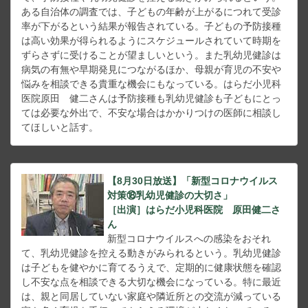
ある自治体の調査では、子どもの年齢が上がるにつれて受診
率が下がるという結果が報告されている。子どもの予防接種
は高い効果が得られるようにスケジュールされていて時期を
ずらさずに受けることが望ましいという。また乳幼児健診は
病気の有無や早期発見につながるほか、母親が育児の不安や
悩みを相談できる貴重な機会にもなっている。はらだ小児科
医院原田 健二さんは予防接種も乳幼児健診も子どもにとっ
ては必要な外出で、不安な場合はかかりつけの医師に相談し
てほしいと話す。
【8月30日放送】「新型コロナウイルス
対策⑱乳幼児健診の大切さ」
［出演］はらだ小児科医院 原田健二さ
ん
新型コロナウイルスへの感染をおそれ
て、乳幼児健診を控える動きがみられるという。乳幼児健診
は子どもを健やかに育てるうえで、定期的に健康状態を確認
し不安な点を相談できる大切な機会になっている。特に最近
は、親と同居していない家庭や隣近所との交流が減っている