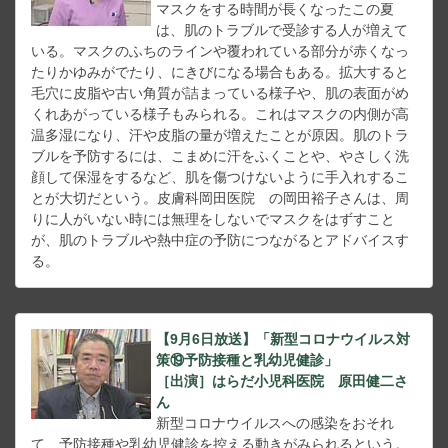
マスクをする時間が長くなったこの夏
は、肌のトラブルで受診する人が増えて
いる。マスクのふちのラインや覆われている部分が赤くなっ
たりかゆみがでたり、にきびになる場合もある。拡大すると
毛穴に皮脂や古い角質が詰まっている様子や、肌の表面がめ
くれあがっている様子もみられる。これはマスクの内側が高
温多湿になり、汗や皮脂の量が増えたことが原因。肌のトラ
ブルを予防するには、こまめに汗をふくことや、やさしく洗
顔して保湿をするなど、肌を傷つけないように手入れするこ
とが大切だという。皮膚科岡田医院 の岡田裕子さんは、周
りに人がいない時には無理をしないでマスクをはずすこと
が、肌のトラブルや熱中症の予防につながるとアドバイスす
る。
【9月6日放送】「新型コロナウイルス対
策⑲予防接種と乳幼児健診」
［出演］はらだ小児科医院 原田健二さ
ん
新型コロナウイルスへの感染をおそれ
て、予防接種や乳幼児健診を控える動きがみられるという。