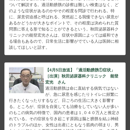
ついて解説する。過活動膀胱の診察は難しい検査はなく、ど
のような症状があるのかやその程度を問診で行われる。特
に、尿意切迫感と呼ばれる、突然起こる我慢できない尿意が
あるかどうかが大きなポイントで、その程度は決められた質
問票に答える形で知ることができるという。秋田泌尿器科ク
リニックの能登宏光さんは、症状や原因によっては緩和でき
る場合もあるので、日常生活に影響がでている人は医師に相
談してほしいと話す。
【4月5日放送】「過活動膀胱①症状」
［出演］秋田泌尿器科クリニック 能登
宏光 さん
過活動膀胱は命に直結する病気ではない
が、急に尿意を感じたりトイレに頻繁に
行きたくなったりするなど、日ごろの生活に大きく影響す
る。ところが、症状を自覚しても治療をしていない人が多い
のもこの病気の特徴で、国内の患者は１,０４０万人と推定さ
れている。その症状を引き起こす原因は脳と膀胱を結ぶ神経
のトラブルのほか、女性は出産にともなう筋肉の弱まり、男