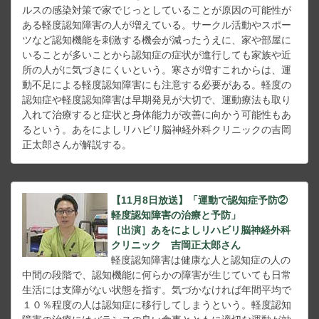
ルスの感染対策で家でじっとしていることが原因の可能性が
ある軽度認知障害の人が増えている。サークル活動やスポー
ツなど認知機能を刺激する機会が減ったうえに、家や部屋に
いることが多いことから認知症の症状が進行しても家族や近
所の人がに気づきにくいという。寒さが増すこれからは、運
動不足による軽度認知障害にも注意する必要がある。軽度の
認知症や軽度認知障害は早期発見が大切で、運動療法も取り
入れて治療すると症状と身体能力が改善に向かう可能性もあ
るという。あをによしリハビリ脳神経外科クリニックの吉岡
正太郎さんが解説する。
【11月8日放送】「運動で認知症予防②
軽度認知障害の治療と予防」
［出演］あをによしリハビリ脳神経外科
クリニック 吉岡正太郎さん
軽度認知障害は健康な人と認知症の人の
中間の段階で、認知機能に何らかの障害が生じていても日常
生活には支障がない状態を指す。気づかなければ年間平均で
１０％程度の人は認知症に移行してしまうという。軽度認知