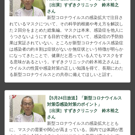
［出演］すずきクリニック 鈴木裕之
さん
新型コロナウイルスの感染拡大で注目さ
れているマスクについて、その科学的根拠や考え方を解説し
た２回分をまとめた総集編。マスクは本来、感染症を他人に
うつさないようにする目的で使われていて、感染症の予防効
果は実証されていない。ところが新型コロナウイルス感染症
は感染者の約８割は症状がないか無症状という特徴が明らか
になってきたことで、健康だと思っている人でもマスクをす
る意味があるという。すずきクリニックの鈴木裕之さんは、
ウイルスの性質や感染対策の正しい知識を得て、長期にわた
る新型コロナウイルスとの共存に備えてほしいと話す。
【5月24日放送】「新型コロナウイルス
対策⑤感染対策のポイント」
［出演］すずきクリニック 鈴木裕之
さん
新型コロナウイルスの感染拡大ととも
に、マスクの需要や関心が高まっている。国内では体調が悪