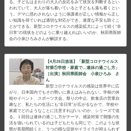
る。子どもはまわりの大人の反応をみて状況を判断するとい
われていて、大人が落ち着いていると子どもも落ち着くとい
う。デマに惑わされないように保護者が正しい情報から正し
い知識を得ていれば適切な対応ができ、過度な不安も防ぐこ
とができる。新型コロナウイルスの感染拡大によって続く“非
日常”の現状をどのように乗り越えればいいのか、秋田県医師
会の小泉ひろみさんが解説する。
【4月26日放送】「新型コロナウイルス
対策①学校・家庭で…連休の過ごし方」
［出演］秋田県医師会 小泉ひろみ さ
ん
新型コロナウイルスの感染は世界中に広
がり、日本国内でもその勢いに衰えはみられない。学校の休
校やイベント、スポーツ大会、祭りの中止、飲食店の営業自
粛など、私たちの生活にも“非日常”が広がるなかで、学校や
家庭でどのようなことに注意すればいいのか、シリーズで送
る。１回目は連休の過ごし方がテーマ。感染対策で我慢の生
活を強いられているのは子どもたちも同じで、このような状
態が長期間続くと、うつの様な症状やイライラが抑えられず