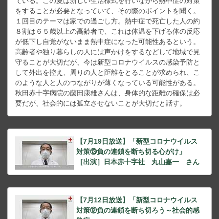
ている。この夏は新しい生活様式を行いながら熱中症の対策
をすることが必要となっていて、その際のポイントを聞く。
１回目のテーマは家での過ごし方。熱中症で死亡した人の約
８割は６５歳以上の高齢者で、これは体温を下げる体の反応
が低下し自覚がないまま熱中症になった可能性あるという。
高齢者や独り暮らしの人には声かけをするなどして地域で見
守ることが大切だが、今は新型コロナウイルスの感染予防と
して外出を控え、周りの人と距離をとることが求められ、こ
のような人と人のつながりが薄くなっている可能性がある。
秋田赤十字病院の藤田康雄さんは、身体的な距離の確保は必
要だが、社会的には孤立させないことが大切だと話す。
【7月19日放送】「新型コロナウイルス
対策⑬負の連鎖を断ち切る心がけ」
［出演］日本赤十字社 丸山嘉一 さん
【7月12日放送】「新型コロナウイルス
対策⑫負の連鎖を断ち切ろう～社会的感