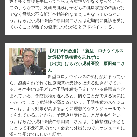
家も多く育児を手伝ってもらえる環境が少なくなっている。
このような中で、乳幼児健診は子どもの健康状態の確認だけ
でなく母親の不安解消や精神的な支えにもなっているとい
う。はらだ小児科医院の原田健二さんは定期的に健診を受け
ていくことが親子の健康につながるとアドバイスする。
【8月16日放送】「新型コロナウイルス
対策⑰予防接種を忘れずに」
［出演］はらだ小児科医院 原田健二さ
ん
新型コロナウイルスの流行が始まってか
ら、感染をおそれて医療機関の受診を控える動きがでてい
る。その中には子どもの予防接種を予定している保護者も含
まれている。予防接種が遅れると、防ぐことができる病気に
かかってしまう危険性が高まるという。予防接種のスケジュ
ールは、より効果が高まるように理想的なスケジュールでつ
くられていることから、予定通り受けることが重要だとい
う。はらだ小児科医院の原田健二さんは、予防接種は子ども
にとって不要不急ではなく必要な外出なのでスケジュールに
沿って受けてほしいと話す。