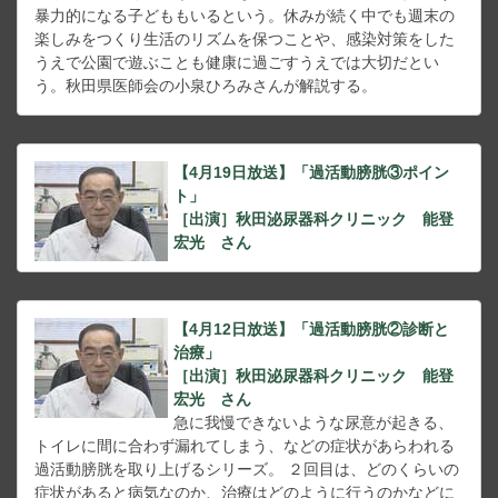
暴力的になる子どももいるという。休みが続く中でも週末の
楽しみをつくり生活のリズムを保つことや、感染対策をした
うえで公園で遊ぶことも健康に過ごすうえでは大切だとい
う。秋田県医師会の小泉ひろみさんが解説する。
【4月19日放送】「過活動膀胱③ポイン
ト」
［出演］秋田泌尿器科クリニック 能登
宏光 さん
【4月12日放送】「過活動膀胱②診断と
治療」
［出演］秋田泌尿器科クリニック 能登
宏光 さん
急に我慢できないような尿意が起きる、
トイレに間に合わず漏れてしまう、などの症状があらわれる
過活動膀胱を取り上げるシリーズ。 ２回目は、どのくらいの
症状があると病気なのか、治療はどのように行うのかなどに