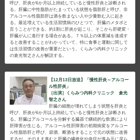
呼び、肝炎が6か月以上持続していると慢性肝炎と診断され
る。肝臓に中性脂肪がたまっている状態を脂肪肝と呼び、非
アルコール性脂肪肝は酒を飲まない人や少量飲む人に起き
る。最近増えている生活習慣病のひとつで、肝臓のメタボと
言うことができる。約1割に肝炎が起こり、そこから肝硬変・
肝臓がんに進行する場合がある。７％以上の体重減を達成す
ると改善することがわかっていて、特に食事と運動に関して
は生活習慣の改善が重要だという。くらみつ内科クリニック
の倉光智之さんが解説する。
【12月13日放送】「慢性肝炎～アルコー
ル性肝炎」
［出演］くらみつ内科クリニック 倉光
智之さん
肝臓の細胞が壊れてしまう状態を肝炎と
呼び、肝炎が6か月以上持続していると慢性肝炎と診断され
る。肝臓はアルコールを分解する臓器で継続的な飲酒により
肝障害が生じる。アルコール性肝障害の初期病変をアルコー
ル性脂肪肝と呼び、節酒、断酒をすることで元の状態に改善
するが、そのまま進むと肝臓の繊維化や炎症が進み元に戻ら