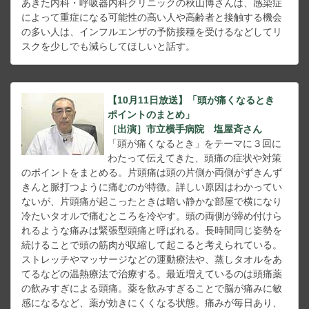
あきた内科・呼吸器内科クリニックの秋山博さんは、感染症
によって重症になる可能性の高い人や高齢者と接触する機会
の多い人は、インフルエンザの予防接種を受けるなどしてリ
スクを少しでも減らしてほしいと話す。
【10月11日放送】「頭が痛くなるとき
ポイントのまとめ」
［出演］市立横手病院 塩屋斉さん
「頭が痛くなるとき」をテーマに３回に
わたって伝えてきた、頭痛の症状や対策
のポイントをまとめる。片頭痛は頭の片側か両側がずきんず
きんと脈打つように痛むのが特徴。詳しい原因はわかってい
ないが、片頭痛が起こったときは暗い静かな部屋で横になり
冷たいタオルで痛むところを冷やす。頭の両側が締め付けら
れるような痛みは緊張型頭痛と呼ばれる。長時間同じ姿勢を
続けることで頭の筋肉が収縮して起こると考えられている。
ストレッチやマッサージなどの運動療法や、蒸しタオルをあ
てるなどの温熱療法で治療する。最近増えているのは頭痛薬
の飲みすぎによる頭痛。薬を飲みすぎることで脳が痛みに敏
感になるなど、薬が効きにくくなる状態。痛みが毎日あり、