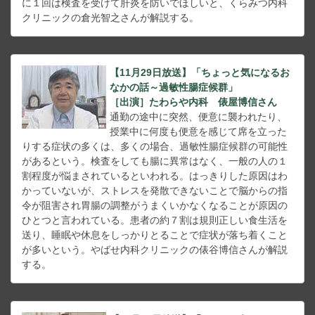
に１回は検査を受けて肝炎を防いでほしいと、くらみつ内科
クリニックの倉光智之さんが解説する。
【11月29日放送】「ちょっと気になるお
なかの話～過敏性腸症候群」
［出演］たわらや内科 俵屋博信さん
通勤の途中に突然、便意に襲われたり、
授業中に何度も便意を感じて席を立った
りする症状の多くは、多くの場合、過敏性腸症候群の可能性
があるという。検査をしても腸に異常はなく、一般の人の１
割程度が悩まされているといわれる。はっきりした原因はわ
かっていないが、ストレスを発散できないことで脳からの指
令が阻害され胃腸の調整がうまくいかなくなることが原因の
ひとつと言われている。患者の約７割は規則正しい食生活を
送り、睡眠や休息をしっかりとることで症状が落ち着くこと
が多いという。やばせ内科クリニックの俵谷博信さんが解説
する。