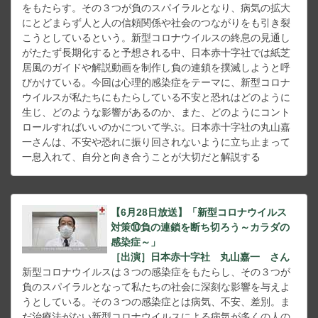
をもたらす。その３つが負のスパイラルとなり、病気の拡大
にとどまらず人と人の信頼関係や社会のつながりをも引き裂
こうとしているという。新型コロナウイルスの終息の見通し
がたたず長期化すると予想される中、日本赤十字社では紙芝
居風のガイドや解説動画を制作し負の連鎖を撲滅しようと呼
びかけている。今回は心理的感染症をテーマに、新型コロナ
ウイルスが私たちにもたらしている不安と恐れはどのように
生じ、どのような影響があるのか、また、どのようにコント
ロールすればいいのかについて学ぶ。日本赤十字社の丸山嘉
一さんは、不安や恐れに振り回されないように立ち止まって
一息入れて、自分と向き合うことが大切だと解説する
【6月28日放送】「新型コロナウイルス
対策⑩負の連鎖を断ち切ろう～カラダの
感染症～」
［出演］日本赤十字社 丸山嘉一 さん
新型コロナウイルスは３つの感染症をもたらし、その３つが
負のスパイラルとなって私たちの社会に深刻な影響を与えよ
うとしている。その３つの感染症とは病気、不安、差別。ま
だ治療法がない新型コロナウイルスによる病気が多くの人の