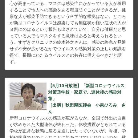
心が高まっている。マスクは感染症にかかっている人が着用
することで他人への感染をある程度防ぐことができるが、健
康な人が感染予防できるという科学的な根拠はない。ところ
が新型コロナウイルスは感染しても無症状か軽い症状の人が
８割にのぼるという報告も出されていて、自分は健康だと思
っている人でもマスクをする意味はあると考えられるとい
う。すずきクリニックの鈴木裕之さんは、感染の終息が見通
せず不安が広がるなかでウイルスや感染対策の正しい知識を
得て、長期にわたるウイルスとの共存に備えるべきだと話
す。
【5月10日放送】「新型コロナウイルス
対策③学校・家庭で…連休後の感染対
策」
［出演］秋田県医師会 小泉ひろみ さ
ん
新型コロナウイルスの感染が広がるなか、全国で外出の自粛
が求められた大型連休が終わった。休校措置がとられている
学校が正常な状態に戻る見通しはたっていないが、今後、学
校や家庭でどのようなことに気をつけていけばいいのか、秋