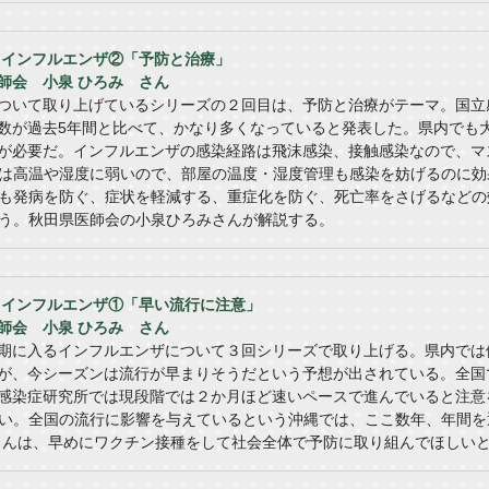
送】インフルエンザ②「予防と治療」
師会 小泉 ひろみ さん
ついて取り上げているシリーズの２回目は、予防と治療がテーマ。国立
数が過去5年間と比べて、かなり多くなっていると発表した。県内でも
が必要だ。インフルエンザの感染経路は飛沫感染、接触感染なので、マ
は高温や湿度に弱いので、部屋の温度・湿度管理も感染を妨げるのに効
も発病を防ぐ、症状を軽減する、重症化を防ぐ、死亡率をさげるなどの
う。秋田県医師会の小泉ひろみさんが解説する。
送】インフルエンザ①「早い流行に注意」
師会 小泉 ひろみ さん
期に入るインフルエンザについて３回シリーズで取り上げる。県内では
が、今シーズンは流行が早まりそうだという予想が出されている。全国
感染症研究所では現段階では２か月ほど速いペースで進んでいると注意
い。全国の流行に影響を与えているという沖縄では、ここ数年、年間を
さんは、早めにワクチン接種をして社会全体で予防に取り組んでほしい