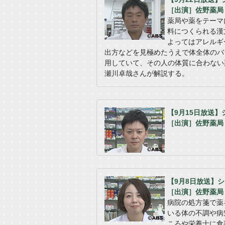
［出演］佐野薬局
薬局や薬をテーマ
料につくられる漢
よってはアレルギ
出方などを見極めたうえで体全体のバ
用していて、その人の体質に合わない
瀬川卓哉さんが解説する。
【9月15日放送
［出演］佐野薬局
【9月8日放送】
［出演］佐野薬局
病院の処方箋で薬
いる体の不調や病
ころや栄養士に食