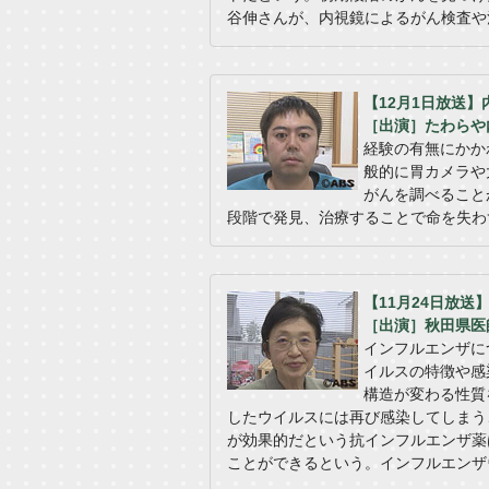
谷伸さんが、内視鏡によるがん検査や
【12月1日放送
［出演］たわらや
経験の有無にかか
般的に胃カメラや
がんを調べること
段階で発見、治療することで命を失わ
【11月24日放
［出演］秋田県医
インフルエンザに
イルスの特徴や感
構造が変わる性質
したウイルスには再び感染してしまう
が効果的だという抗インフルエンザ薬
ことができるという。インフルエンザ