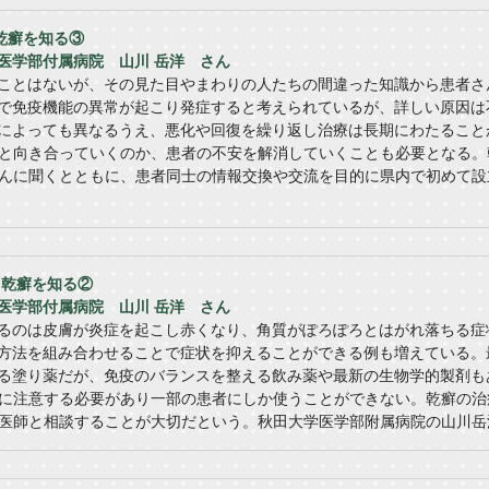
】乾癬を知る③
医学部付属病院 山川 岳洋 さん
ことはないが、その見た目やまわりの人たちの間違った知識から患者さ
で免疫機能の異常が起こり発症すると考えられているが、詳しい原因は
によっても異なるうえ、悪化や回復を繰り返し治療は長期にわたること
と向き合っていくのか、患者の不安を解消していくことも必要となる。
んに聞くとともに、患者同士の情報交換や交流を目的に県内で初めて設
】乾癬を知る②
医学部付属病院 山川 岳洋 さん
るのは皮膚が炎症を起こし赤くなり、角質がぽろぽろとはがれ落ちる症
方法を組み合わせることで症状を抑えることができる例も増えている。
る塗り薬だが、免疫のバランスを整える飲み薬や最新の生物学的製剤も
に注意する必要があり一部の患者にしか使うことができない。乾癬の治
医師と相談することが大切だという。秋田大学医学部附属病院の山川岳