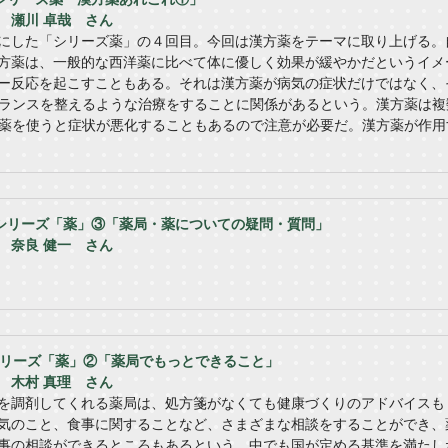
 瀬川 卓哉 さん
にした「シリーズ薬」の４回目。今回は漢方薬をテーマに取り上げる。
方薬は、一般的な西洋薬に比べて体に優しく効果が緩やかだというイメ
ー反応を起こすこともある。それは漢方薬が病気の症状だけではなく、
ランスを整えるような治療をすることに関係があるという。漢方薬は複
薬を使うと症状が悪化することもあるので注意が必要だ。漢方薬が作用
】シリーズ「薬」③「薬局・薬についての疑問・質問」
 奈良 健一 さん
シリーズ「薬」②「薬局でもっとできること」
 木村 真理 さん
を調剤してくれる薬局は、処方箋がなくても健康づくりのアドバイスも
気のこと、食事に関することなど、さまざまな相談をすることができ、
事の相談ができるところもあるという。中でも国が定める基準を満たし