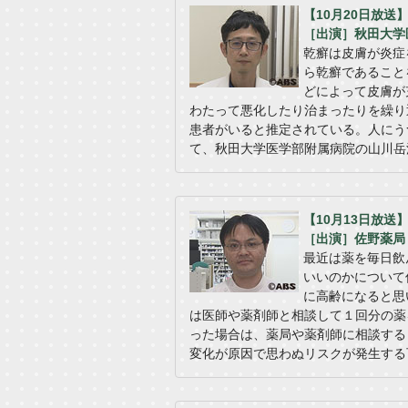
【10月20日放送
［出演］秋田大学
乾癬は皮膚が炎症
ら乾癬であること
どによって皮膚が
わたって悪化したり治まったりを繰り
患者がいると推定されている。人にう
て、秋田大学医学部附属病院の山川岳
【10月13日放
［出演］佐野薬局
最近は薬を毎日飲
いいのかについて
に高齢になると思
は医師や薬剤師と相談して１回分の薬
った場合は、薬局や薬剤師に相談する
変化が原因で思わぬリスクが発生する