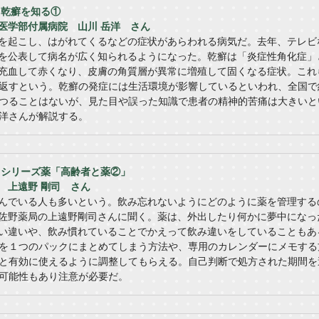
】乾癬を知る①
医学部付属病院 山川 岳洋 さん
を起こし、はがれてくるなどの症状があらわれる病気だ。去年、テレビ
を公表して病名が広く知られるようになった。乾癬は「炎症性角化症」
充血して赤くなり、皮膚の角質層が異常に増殖して固くなる症状。これ
返すという。乾癬の発症には生活環境が影響しているといわれ、全国で
つることはないが、見た目や誤った知識で患者の精神的苦痛は大きいと
洋さんが解説する。
送】シリーズ薬「高齢者と薬②」
 上遠野 剛司 さん
んでいる人も多いという。飲み忘れないようにどのように薬を管理する
佐野薬局の上遠野剛司さんに聞く。薬は、外出したり何かに夢中になっ
い違いや、飲み慣れていることでかえって飲み違いをしていることもあ
を１つのパックにまとめてしまう方法や、専用のカレンダーにメモする
と有効に使えるように調整してもらえる。自己判断で処方された期間を
可能性もあり注意が必要だ。