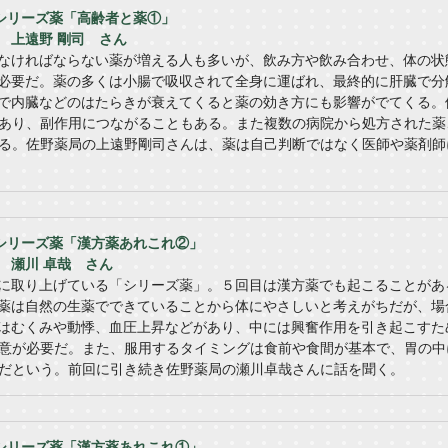
】シリーズ薬「高齢者と薬①」
 上遠野 剛司 さん
なければならない薬が増える人も多いが、飲み方や飲み合わせ、体の状
必要だ。薬の多くは小腸で吸収されて全身に運ばれ、最終的に肝臓で分
で内臓などのはたらきが衰えてくると薬の効き方にも影響がでてくる。
あり、副作用につながることもある。また複数の病院から処方された薬
る。佐野薬局の上遠野剛司さんは、薬は自己判断ではなく医師や薬剤師
】シリーズ薬「漢方薬あれこれ②」
 瀬川 卓哉 さん
に取り上げている「シリーズ薬」。５回目は漢方薬でも起こることがあ
薬は自然の生薬でできていることから体にやさしいと考えがちだが、場
はむくみや動悸、血圧上昇などがあり、中には興奮作用を引き起こすた
意が必要だ。また、服用するタイミングは食前や食間が基本で、胃の中
だという。前回に引き続き佐野薬局の瀬川卓哉さんに話を聞く。
】シリーズ薬「漢方薬あれこれ①」