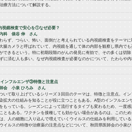
治療方法について解説する。
】内視鏡検査で安心を①なぜ必要？
内科 俵谷 伸 さん
わらず、つらい、怖い、面倒だと考えられている内視鏡検査をテーマに
大腸カメラと呼ばれていて、内視鏡を通して体の内部を観察し県内でも
ができるという。特に初期段階のがんの発見に有効で、その多くは切除
ずに済む人も多い。なぜ内視鏡検査が必要なのかについて、たわらや内
送】インフルエンザ③特徴と注意点
師会 小泉 ひろみ さん
ついて取り上げているシリーズ３回目のテーマは、特徴と注意点。イン
染拡大の仕組みを知ることが役に立つこともある。A型のインフルエン
をもっている。シーズンによって流行するタイプも変わるため、一度感
こともある。ワクチンを接種しても効かない場合があるのは、このため
は、人の細胞に入り込んで増えていくウイルスの仕組みを利用している
ウイルスの特徴や治療薬の注意点などについて、秋田県医師会の小泉ひ