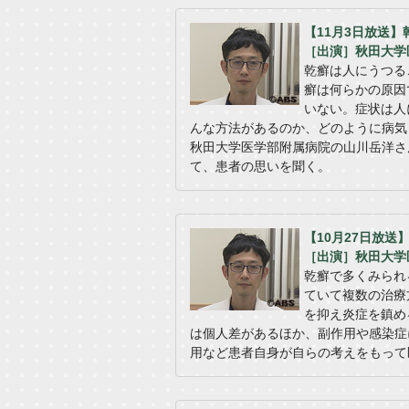
【11月3日放送
［出演］秋田大学
乾癬は人にうつる
癬は何らかの原因
いない。症状は人
んな方法があるのか、どのように病気
秋田大学医学部附属病院の山川岳洋さ
て、患者の思いを聞く。
【10月27日放送
［出演］秋田大学
乾癬で多くみられ
ていて複数の治療
を抑え炎症を鎮め
は個人差があるほか、副作用や感染症
用など患者自身が自らの考えをもって