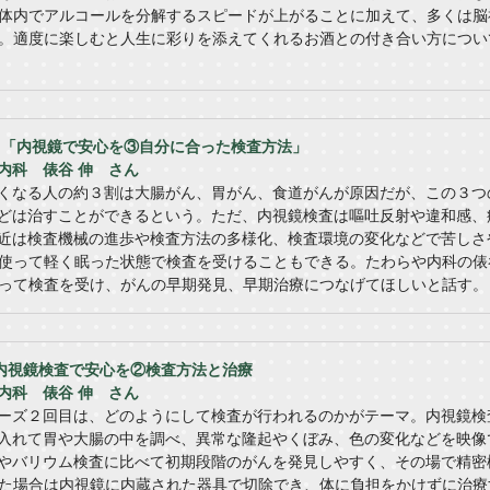
体内でアルコールを分解するスピードが上がることに加えて、多くは脳
。適度に楽しむと人生に彩りを添えてくれるお酒との付き合い方につい
送】「内視鏡で安心を③自分に合った検査方法」
内科 俵谷 伸 さん
くなる人の約３割は大腸がん、胃がん、食道がんが原因だが、この３つ
どは治すことができるという。ただ、内視鏡検査は嘔吐反射や違和感、
近は検査機械の進歩や検査方法の多様化、検査環境の変化などで苦しさ
使って軽く眠った状態で検査を受けることもできる。たわらや内科の俵
って検査を受け、がんの早期発見、早期治療につなげてほしいと話す。
】内視鏡検査で安心を②検査方法と治療
内科 俵谷 伸 さん
ーズ２回目は、どのようにして検査が行われるのかがテーマ。内視鏡検
入れて胃や大腸の中を調べ、異常な隆起やくぼみ、色の変化などを映像
やバリウム検査に比べて初期段階のがんを発見しやすく、その場で精密
た場合は内視鏡に内蔵された器具で切除でき、体に負担をかけずに治療