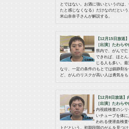
とではない。お酒に強いというのは、
たと感じなくなる）だけなのだという
米山奈奈子さんが解説する。
【12月15日放
［出演］たわらや
県内で、がんで亡
できれば、ほとん
じる人も多い。最
なり、一定の条件のもとでは鎮静剤を
ど、がんのリスクが高い人は勇気をも
【12月8日放送
［出演］たわらや
内視鏡検査のシリ
いチューブを体に
われる便潜血検査
トだという。初期段階のがんを見つけ