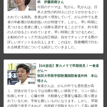
科 伊藤亜樹さん
今回のテーマは、乳がん。乳がんは、日
本人女性の約20人にひとりがかかるとい
われている病気。患者は年々増加していて、がんの中でも患
者の年齢層が比較的低いのが特徴です。しかし、早い時期に
見つけると患者に優しい治療を選択することができ、約９割
の人が治るといわれています。早い時期に見つけるために、
お勧めのチェック方法は自己検診。自分でチェックする際の
詳しいポイントをお伝えします。このほか、医療機関で行わ
れる検査方法についても紹介していきました。
【6/6放送】胃カメラで早期発見！〜食道
がん〜
秋田大学医学部附属病院食道外科 本山
悟さん
食道がんは、がんの中でも悪性度が高
く、症状が出てからでは治療が難しい病気です。リンパ節に
転移しやすく、心臓や肺、大動脈など重要な臓器に取り囲ま
れているため、手術も難しいものになります。しかし、早期
の段階で発見できれば、内視鏡で切除するなどして高い確率