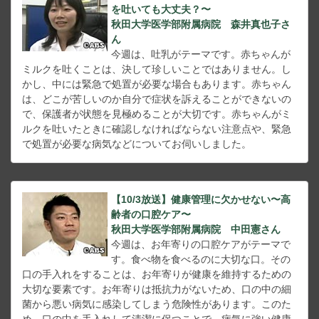
を吐いても大丈夫？〜
秋田大学医学部附属病院 森井真也子さ
ん
今週は、吐乳がテーマです。赤ちゃんが
ミルクを吐くことは、決して珍しいことではありません。し
かし、中には緊急で処置が必要な場合もあります。赤ちゃん
は、どこが苦しいのか自分で症状を訴えることができないの
で、保護者が状態を見極めることが大切です。赤ちゃんがミ
ルクを吐いたときに確認しなければならない注意点や、緊急
で処置が必要な病気などについてお伺いしました。
【10/3放送】健康管理に欠かせない〜高
齢者の口腔ケア〜
秋田大学医学部附属病院 中田憲さん
今週は、お年寄りの口腔ケアがテーマで
す。食べ物を食べるのに大切な口。その
口の手入れをすることは、お年寄りが健康を維持するための
大切な要素です。お年寄りは抵抗力がないため、口の中の細
菌から悪い病気に感染してしまう危険性があります。このた