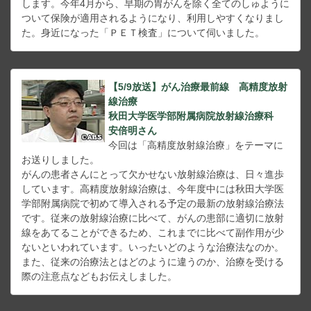
します。今年4月から、早期の胃がんを除く全てのしゅように
ついて保険が適用されるようになり、利用しやすくなりまし
た。身近になった「ＰＥＴ検査」について伺いました。
【5/9放送】がん治療最前線 高精度放射
線治療
秋田大学医学部附属病院放射線治療科
安倍明さん
今回は「高精度放射線治療」をテーマに
お送りしました。
がんの患者さんにとって欠かせない放射線治療は、日々進歩
しています。高精度放射線治療は、今年度中には秋田大学医
学部附属病院で初めて導入される予定の最新の放射線治療法
です。従来の放射線治療に比べて、がんの患部に適切に放射
線をあてることができるため、これまでに比べて副作用が少
ないといわれています。いったいどのような治療法なのか。
また、従来の治療法とはどのように違うのか、治療を受ける
際の注意点などもお伝えしました。