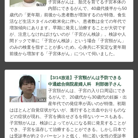
子宮体がんは、胎児を育てる子宮本体の
内部にできるがんで、40歳代後半から50
歳代の「更年期」前後から患者数が増加するのが特徴。食生
活など生活スタイルの欧米化に伴い、患者数は全ての年代で
増加傾向にあります。早期に発見し治療することが大切です
が、注意しなければけないのが「子宮がん検診」。検診や人
間ドックで単に「子宮がん検診」という場合「子宮頸がん」
のみの検査を指すことが多いため。心身共に不安定な更年期
前後から増加する「子宮体がん」について伺いました。
【3/14放送】子宮頸がんは予防できる
中通総合病院産婦人科 利部徳子さん
子宮頚がんは、子宮の入り口周辺にでき
るがんで、20歳代から30歳代の妊娠・出
産年代での発症率が高いのが特徴。初期
はほとんど自覚症状がないが、進行すると出血やおりものな
どの症状が現れ、子宮を摘出せざるを得ないケースもある。
子宮頸がんは、検診によってがんになる前に発見することが
でき、子宮を温存して治療することができる。しかし日本で
は受診率が約２０パーセントと低く、特に若い女性の受診率