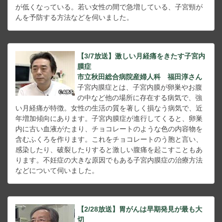
が低くなっている。若い女性の間で急増している、子宮頸が
んを予防する方法などを伺いました。
【3/7放送】激しい月経痛をきたす子宮内
膜症
市立秋田総合病院産婦人科 福田淳さん
子宮内膜症とは、子宮内膜が卵巣やお腹
の中など他の場所に存在する病気で、強
い月経痛が特徴。女性の生活の質を著しく損なう病気で、近
年増加傾向にあります。子宮内膜症が進行してくると、卵巣
内に古い血液がたまり、チョコレートのような色の内容物を
含むふくろを作ります。これをチョコレートのう胞と言い、
感染したり、破裂したりすると激しい腹痛を起こすこともあ
ります。不妊症の大きな原因でもある子宮内膜症の治療方法
などについて伺いました。
【2/28放送】胃がんは早期発見が最も大
切