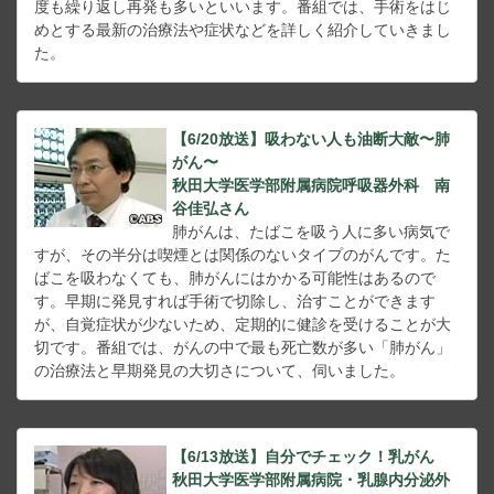
度も繰り返し再発も多いといいます。番組では、手術をはじ
めとする最新の治療法や症状などを詳しく紹介していきまし
た。
【6/20放送】吸わない人も油断大敵〜肺
がん〜
秋田大学医学部附属病院呼吸器外科 南
谷佳弘さん
肺がんは、たばこを吸う人に多い病気で
すが、その半分は喫煙とは関係のないタイプのがんです。た
ばこを吸わなくても、肺がんにはかかる可能性はあるので
す。早期に発見すれば手術で切除し、治すことができます
が、自覚症状が少ないため、定期的に健診を受けることが大
切です。番組では、がんの中で最も死亡数が多い「肺がん」
の治療法と早期発見の大切さについて、伺いました。
【6/13放送】自分でチェック！乳がん
秋田大学医学部附属病院・乳腺内分泌外