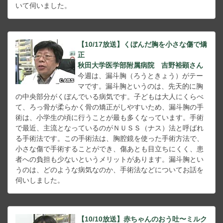
いて伺いました。
【10/17放送】くぼんだ胸を小さな傷で矯
正
秋田大学医学部附属病院 吉野裕顕さん
今週は、漏斗胸（ろうときょう）がテー
マです。漏斗胸というのは、先天的に胸
の中央部分がくぼんでいる病気です。子どもは大人にくらべ
て、ろっ骨が柔らかく骨の矯正がしやすいため、漏斗胸の手
術は、小学生の頃に行うことが最も多くなっています。手術
で最近、主流となっているのがＮＵＳＳ（ナス）法と呼ばれ
る手術法です。この手術法は、胸腔鏡を使った手術方法で、
小さな傷で手術することができ、傷あとも目立ちにくく、患
者への負担も少ないというメリットがあります。漏斗胸とい
うのは、どのような病気なのか、手術法などについてお話を
伺いしました。
【10/10放送】赤ちゃんのおう吐〜ミルク