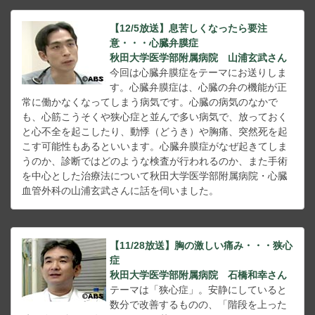
【12/5放送】息苦しくなったら要注
意・・・心臓弁膜症
秋田大学医学部附属病院 山浦玄武さん
今回は心臓弁膜症をテーマにお送りしま
す。心臓弁膜症は、心臓の弁の機能が正
常に働かなくなってしまう病気です。心臓の病気のなかで
も、心筋こうそくや狭心症と並んで多い病気で、放っておく
と心不全を起こしたり、動悸（どうき）や胸痛、突然死を起
こす可能性もあるといいます。心臓弁膜症がなぜ起きてしま
うのか、診断ではどのような検査が行われるのか、また手術
を中心とした治療法について秋田大学医学部附属病院・心臓
血管外科の山浦玄武さんに話を伺いました。
【11/28放送】胸の激しい痛み・・・狭心
症
秋田大学医学部附属病院 石橋和幸さん
テーマは「狭心症」。安静にしていると
数分で改善するものの、「階段を上った