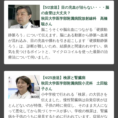
【5/2放送】目の充血が治らない・・・脳
の血管は大丈夫？
秋田大学医学部附属病院放射線科 高橋
聡さん
脳こうそくや脳出血につながる「硬膜動
静脈ろう」について伝えます。脳にある動脈から静脈へ血液
が流れ込み、目の充血や腫れを引き起こします「硬膜動静脈
ろう」は、診断が難しいため、結膜炎と間違われやすい。病
気を見つけるポイントと、マイクロコイルを使った最新の治
療法について伺いました。
【4/25放送】検尿と腎臓病
秋田大学医学部附属病院小児科 土田聡
子さん
小中学校で行われる「検尿」の大切さを
伝えました。慢性腎臓病は自覚症状がほ
とんどないのが特徴。子供の時に発症し、そのまま大人にな
って悪化してから気づくケースが多い。学校の検尿は、腎臓
病を子供のうちに発見するために行われています。症状がな