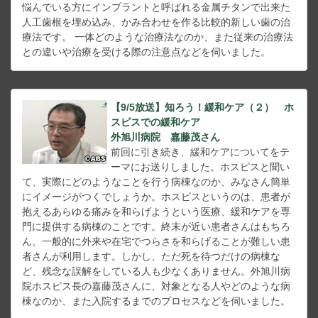
悩んでいる方にインプラントと呼ばれる金属チタンで出来た
人工歯根を埋め込み、かみ合わせを作る比較的新しい歯の治
療法です。 一体どのような治療法なのか、また従来の治療法
との違いや治療を受ける際の注意点などを伺いました。
【9/5放送】知ろう！緩和ケア（２） ホ
スピスでの緩和ケア
外旭川病院 嘉藤茂さん
前回に引き続き、緩和ケアについてをテ
ーマにお送りしました。ホスピスと聞い
て、実際にどのようなことを行う病棟なのか、みなさん簡単
にイメージがつくでしょうか。ホスピスというのは、患者が
抱えるあらゆる痛みを和らげようという医療、緩和ケアを専
門に提供する病棟のことです。終末が近い患者さんはもちろ
ん、一般的に外来や在宅でつらさを和らげることが難しい患
者さんが利用します。しかし、ただ死を待つだけの病棟な
ど、残念な誤解をしている人も少なくありません。外旭川病
院ホスピス長の嘉藤茂さんに、対象となる人やどのような病
棟なのか、また入院するまでのプロセスなどを伺いました。