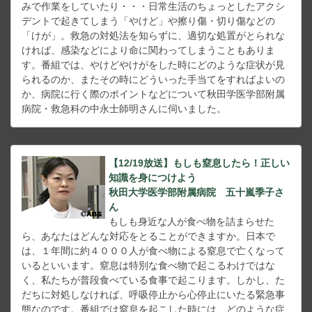
みで作業をしていたり・・・日常生活のちょっとしたアクシ
デントで起きてしまう「やけど」や擦り傷・切り傷などの
「けが」。救急の対処法を知らずに、適切な処置がとられな
ければ、感染などにより命に関わってしまうこともありま
す。番組では、やけどやけがをした時にどのような症状が見
られるのか、またその時にどういった手当てをすればよいの
か、病院に行く際のポイントなどについて秋田学医学部附属
病院・救急科の中永士師明さんに伺いました。
【12/19放送】もしも窒息したら！正しい
知識を身につけよう
秋田大学医学部附属病院 五十嵐季子さ
ん
もしも身近な人が食べ物を詰まらせた
ら、あなたはどんな対応をとることができますか。日本で
は、１年間に約４０００人が食べ物による窒息で亡くなって
いるといいます。窒息は特別な食べ物で起こるわけではな
く、私たちが普段食べている食事で起こります。しかし、た
だちに対処しなければ、呼吸停止から心停止にいたる緊急事
態なのです。番組では窒息を起こした時には、どのような症