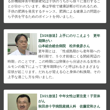
る肝機能障害や動脈硬化は子供のうちから徐々に進行するこ
とが分かっています。春は学校で健康診断が行われるため、
子供の肥満を発見するチャンス。肥満による健康上の問題か
ら子供を守るためのポイントを伺いました。
【3/28放送】上手にのりこえよう 更年
期障がい
山本組合総合病院 松井俊彦さん
更年期とは、「性成熟期から老年期への
移行期で、５０才前後にくる閉経周辺の
時期」のことです。この時期には卵巣から分泌される女性ホ
ルモンの低下によって“更年期障がい”と呼ばれるさまざまな
症状が起こります。だれもが迎える心と身体の転換期。その
上手な過ごし方を伺いました。
【3/21放送】中年女性は要注意！子宮体
がん
秋田赤十字病院産婦人科 佐藤宏和さん