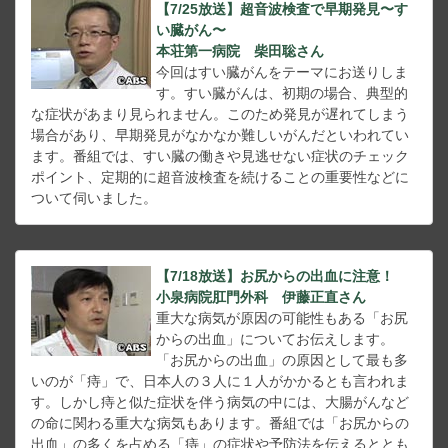
【7/25放送】超音波検査で早期発見〜す
い臓がん〜
本荘第一病院 柴田聡さん
今回はすい臓がんをテーマにお送りしま
す。すい臓がんは、初期の場合、典型的
な症状があまり見られません。このため発見が遅れてしまう
場合があり、早期発見がなかなか難しいがんだといわれてい
ます。番組では、すい臓の働きや見逃せない症状のチェック
ポイント、定期的に超音波検査を続けることの重要性などに
ついて伺いました。
【7/18放送】お尻からの出血に注意！
小泉病院肛門外科 伊藤正直さん
重大な病気が原因の可能性もある「お尻
からの出血」についてお伝えします。
「お尻からの出血」の原因として最も多
いのが「痔」で、日本人の３人に１人がかかるとも言われま
す。しかし痔と似た症状を伴う病気の中には、大腸がんなど
の命に関わる重大な病気もあります。番組では「お尻からの
出血」の多くを占める「痔」の症状や予防法を伝えるととも