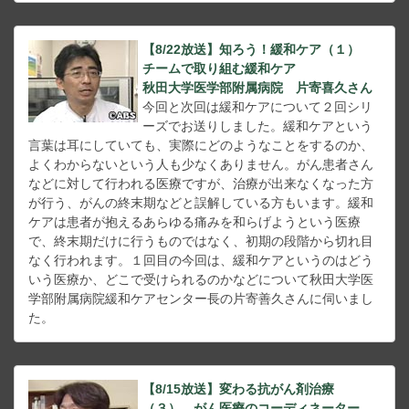
【8/22放送】知ろう！緩和ケア（１）
チームで取り組む緩和ケア
秋田大学医学部附属病院 片寄喜久さん
今回と次回は緩和ケアについて２回シリ
ーズでお送りしました。緩和ケアという
言葉は耳にしていても、実際にどのようなことをするのか、
よくわからないという人も少なくありません。がん患者さん
などに対して行われる医療ですが、治療が出来なくなった方
が行う、がんの終末期などと誤解している方もいます。緩和
ケアは患者が抱えるあらゆる痛みを和らげようという医療
で、終末期だけに行うものではなく、初期の段階から切れ目
なく行われます。１回目の今回は、緩和ケアというのはどう
いう医療か、どこで受けられるのかなどについて秋田大学医
学部附属病院緩和ケアセンター長の片寄善久さんに伺いまし
た。
【8/15放送】変わる抗がん剤治療
（３） がん医療のコーディネーター