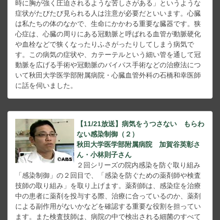
時に胸が強く圧迫されるような苦しさがある」というような
症状がたびたび見られる人は注意が必要だといいます。心臓
は私たちの体のなかで、生命にかかわる重要な臓器です。狭
心症は、心臓の周りにある冠動脈と呼ばれる血管が動脈硬化
や血栓などで狭くなったりふさがったりしてしまう病気で
す。この病気の症状や、カテーテルという細い管を通して冠
動脈を広げる手術や冠動脈のバイパス手術などの治療法につ
いて秋田大学医学部附属病院・心臓血管外科の石橋和幸医師
に話を伺いました。
【11/21放送】病気をうつさない もらわ
ない感染制御（２）
秋田大学医学部附属病院 加賀谷英彰さ
ん・小林則子さん
２回シリーズの院内感染を防ぐ取り組み
「感染制御」の２回目で、「感染を防ぐための薬剤師や検査
技師の取り組み」を取り上げます。薬剤師は、感染症を治療
中の患者に薬剤を投与する際、治療に合っているのか、薬剤
による副作用がないかなどを確認する重要な役割を担ってい
ます。また検査技師は、病院の中で検出される細菌のすべて