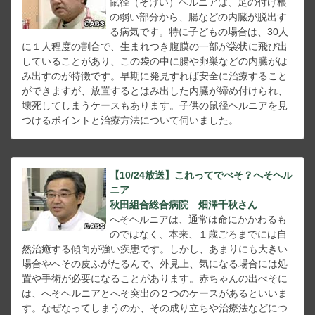
鼠径（そけい）ヘルニアは、足の付け根
の弱い部分から、腸などの内臓が脱出す
る病気です。特に子どもの場合は、30人
に１人程度の割合で、生まれつき腹膜の一部が袋状に飛び出
していることがあり、この袋の中に腸や卵巣などの内臓がは
み出すのが特徴です。早期に発見すれば安全に治療すること
ができますが、放置するとはみ出した内臓が締め付けられ、
壊死してしまうケースもあります。子供の鼠径ヘルニアを見
つけるポイントと治療方法について伺いました。
【10/24放送】これってでべそ？へそヘル
ニア
秋田組合総合病院 畑澤千秋さん
へそヘルニアは、通常は命にかかわるも
のではなく、本来、１歳ごろまでには自
然治癒する傾向が強い疾患です。しかし、あまりにも大きい
場合やへその皮ふがたるんで、外見上、気になる場合には処
置や手術が必要になることがあります。赤ちゃんの出べそに
は、へそヘルニアとへそ突出の２つのケースがあるといいま
す。なぜなってしまうのか、その成り立ちや治療法などにつ