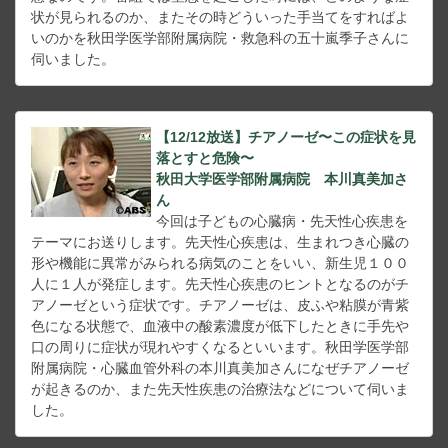
状が見られるのか、またその時どういった手当てをすればよ
いのかを秋田学医学部附属病院・救急科の五十嵐季子さんに
伺いました。
【12/12放送】チアノーゼ〜この症状を見
落とすと危険〜
秋田大学医学部附属病院 本川真美加さ
ん
今回は子どもの心臓病・先天性心疾患を
テーマにお送りします。先天性心疾患は、生まれつき心臓の
形や機能に異常がみられる病気のことをいい、新生児１００
人に１人が発症します。先天性心疾患のヒントとなるのがチ
アノーゼという症状です。チアノーゼは、皮ふや粘膜が青紫
色になる状態で、血液中の酸素濃度が低下したときに手先や
口の周りに症状が現れやすくなるといいます。秋田学医学部
附属病院・心臓血管外科の本川真美加さんになぜチアノーゼ
が起きるのか、また先天性疾患の治療法などについて伺いま
した。