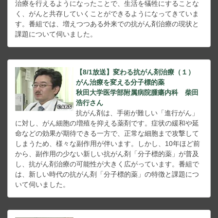
治療を行えるようになったことで、生活を犠牲にすることな
く、がんと共存していくことができるようになってきていま
す。番組では、増えつつある外来での抗がん剤治療の現状と
課題について伺いました。
【8/1放送】変わる抗がん剤治療（１）
がん治療を変える分子標的薬
秋田大学医学部附属病院腫瘍内科 柴田
浩行さん
抗がん剤は、手術が難しい「進行がん」
に対し、がん細胞の増殖を抑える薬剤です。症状の緩和や延
命などの効果が期待できる一方で、正常な細胞まで攻撃して
しまうため、様々な副作用が伴います。しかし、10年ほど前
から、副作用の少ない新しい抗がん剤「分子標的薬」が普及
し、抗がん剤治療の可能性が大きく広がっています。番組で
は、新しい時代の抗がん剤「分子標的薬」の特徴と課題につ
いて伺いました。