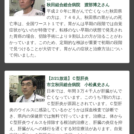
秋田組合総合病院 渡部博之さん
平成２０年に胃がんで亡くなった秋田県
の方は、７４６人。秋田県の胃がんの死
亡率は、全国ワースト１です。胃がんは早期の段階では自覚
症状がないのが特徴です。転移のない早期の状態で発見され
た胃癌の場合、切除手術により９割以上の方が治ることがわ
かっています。このため、定期的な検診が重要で初期の段階
で見つけることが大切です。胃がんの症状と治療方法につい
て伺いました。
【2/21放送】Ｃ型肝炎
市立秋田総合病院 小松眞史さん
日本では、年間３万４千人が肝臓がんで
亡くなっています。このうち7割の方は、
Ｃ型肝炎が原因とされています。Ｃ型肝
炎のウイルスに感染しているかどうかは採血検査で診断で
き、県内の保健所では無料で行っています。治療は、体から
Ｃ型肝炎ウイルスを排除する根治的治療と、肝臓の炎症を抑
え、肝臓がんへの移行を遅くする対症療法があります。自覚