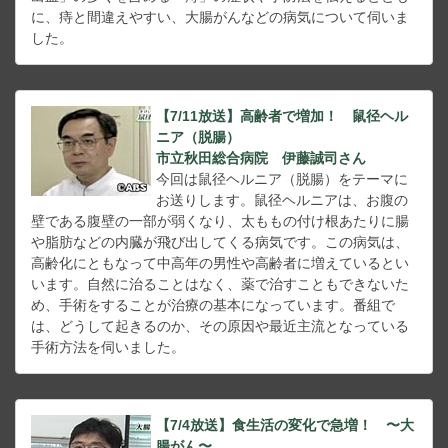
に、痔と間違えやすい、大腸がんなどの病気について伺いま
した。
【7/11放送】高齢者で増加！ 鼠径ヘル
ニア（脱腸）
市立秋田総合病院 伊藤誠司さん
今回は鼠径ヘルニア（脱腸）をテーマに
お送りします。鼠径ヘルニアは、お腹の
壁である腹壁の一部が弱くなり、太ももの付け根あたりに腸
や脂肪などの内臓が飛び出してくる病気です。この病気は、
高齢化にともなって中高年の男性や高齢者に増えているとい
います。自然に治ることはなく、薬で治すこともできないた
め、手術をすることが治療の基本になっています。番組で
は、どうして起きるのか、その原因や最近主流となっている
手術方法を伺いました。
【7/4放送】食生活の変化で急増！ 〜大
腸がん〜