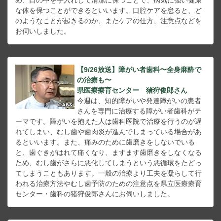
め、口の中を手入れして清潔に保つことで、病気に強い健康
な体を保つことができるといいます。口腔ケアを怠ると、ど
のようなことが起きるのか、またケアの仕方、注意点などを
お伺いしました。
【9/26放送】障がい者歯科〜全身麻酔で
の治療も〜
県医療療育センター 猪狩俊郎さん
今週は、知的障がいや発達障がいの患者
さんを専門に治療する障がい者歯科がテ
ーマです。障がいを抱えた人は歯科医院で治療を行うのが遅
れてしまい、むし歯や歯肉炎が進んでしまっている場合があ
るといいます。また、痛みのために歯磨きをしないでいる
と、歯ぐきがはれて痛くなり、ますます歯磨きをしなくなる
ため、むし歯がさらに悪化してしまうという悪循環をたどっ
てしまうこともあります。一般の治療より工夫を凝らして行
われる治療方法やむし歯予防のための注意点を県立医療療育
センター・歯科の猪狩俊郎さんにお伺いしました。