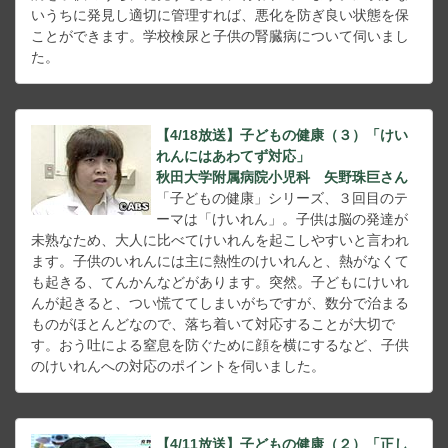
いうちに発見し適切に管理すれば、悪化を防ぎ良い状態を保
ことができます。学校検尿と子供の腎臓病について伺いまし
た。
【4/18放送】子どもの健康（３）「けい
れんにはあわてず対応」
秋田大学附属病院小児科 矢野珠巨さん
「子どもの健康」シリーズ、３回目のテ
ーマは「けいれん」。子供は脳の発達が
未熟なため、大人に比べてけいれんを起こしやすいと言われ
ます。子供のいれんには主に熱性のけいれんと、熱がなくて
も起きる、てんかんなどがあります。突然。子どもにけいれ
んが起きると、つい慌ててしまいがちですが、数分で治まる
ものがほとんどなので、落ち着いて対応することが大切で
す。おう吐による窒息を防ぐために顔を横にするなど、子供
のけいれんへの対応のポイントを伺いました。
【4/11放送】子どもの健康（２）「正し