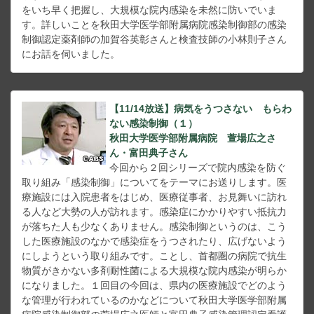
をいち早く把握し、大規模な院内感染を未然に防いでいま
す。詳しいことを秋田大学医学部附属病院感染制御部の感染
制御認定薬剤師の加賀谷英彰さんと検査技師の小林則子さん
にお話を伺いました。
【11/14放送】病気をうつさない もらわ
ない感染制御（１）
秋田大学医学部附属病院 萱場広之さ
ん・富田典子さん
今回から２回シリーズで院内感染を防ぐ
取り組み「感染制御」についてをテーマにお送りします。医
療施設には入院患者をはじめ、医療従事者、お見舞いに訪れ
る人など大勢の人が訪れます。感染症にかかりやすい抵抗力
が落ちた人も少なくありません。感染制御というのは、こう
した医療施設のなかで感染症をうつされたり、広げないよう
にしようという取り組みです。ことし、首都圏の病院で抗生
物質がきかない多剤耐性菌による大規模な院内感染が明らか
になりました。１回目の今回は、県内の医療施設でどのよう
な管理が行われているのかなどについて秋田大学医学部附属