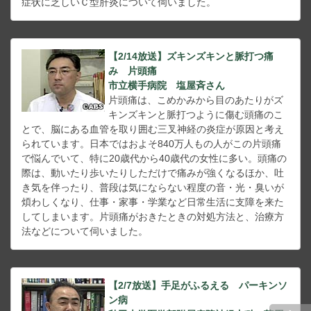
症状に乏しいＣ型肝炎について伺いました。
【2/14放送】ズキンズキンと脈打つ痛
み 片頭痛
市立横手病院 塩屋斉さん
片頭痛は、こめかみから目のあたりがズ
キンズキンと脈打つように傷む頭痛のこ
とで、脳にある血管を取り囲む三叉神経の炎症が原因と考え
られています。日本ではおよそ840万人もの人がこの片頭痛
で悩んでいて、特に20歳代から40歳代の女性に多い。頭痛の
際は、動いたり歩いたりしただけで痛みが強くなるほか、吐
き気を伴ったり、普段は気にならない程度の音・光・臭いが
煩わしくなり、仕事・家事・学業など日常生活に支障を来た
してしまいます。片頭痛がおきたときの対処方法と、治療方
法などについて伺いました。
【2/7放送】手足がふるえる パーキンソ
ン病