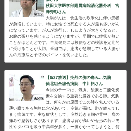
秋田大学医学部附属病院消化器外科 宮
澤秀彰さん
大腸がんは、食生活の欧米化に伴い患者
が急増しています。特に女性では死亡する人が最も多いがん
になっています。がんが進行し、しゅようが大きくなると、
お腹の張りを感じるようになりますが、早期では症状が無い
ことがほとんどです。早期発見には検便などの検診を定期的
に受けることが大切。番組では、患者が急増している大腸が
んの治療法と予防のポイントを伺いました。
【6/27放送】突然の胸の痛み…気胸
仙北組合総合病院 中川拓さん
今回のテーマは、気胸。酸素と二酸化炭
素を交換する重要な臓器である肺。気胸
は、何らかの原因でこの肺を包んでいる
薄い膜である胸膜に穴があいて、空気が漏れ、肺が縮んでし
まう病気です。主な症状として、突然起きる胸や背中、肩の
痛みや息苦しさがあります。患者は背が高いやせ形の若い男
性やタバコを吸う中高年が多く、一度かかってしまうと、何