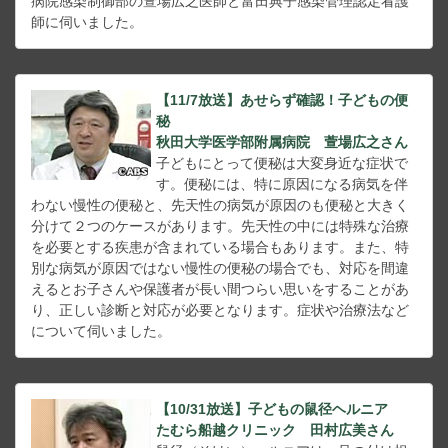
病院感染制御部の萱場広之医師と富田典子感染管理認定看護
師に伺いました。
【11/7放送】あせらず確認！子どもの便
秘
秋田大学医学部附属病院 萱場広之さん
子どもにとって便秘は大変身近な症状で
す。便秘には、特に原因になる病気を伴
わない慢性の便秘と、先天性の病気が原因のも便秘と大きく
分けて２つのケースがあります。先天性の中には特殊な治療
を必要とする疾患が含まれている場合もあります。また、特
別な病気が原因ではない慢性の便秘の場合でも、対応を間違
えるとお子さんや保護者が長い間つらい思いをすることがあ
り、正しい診断と対応が必要となります。症状や治療法など
について伺いました。
【10/31放送】子どもの鼠径ヘルニア
たむら船越クリニック 田村広美さん