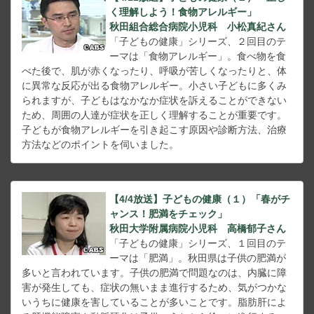
く理解しよう！食物アレルギー」
秋田組合総合病院小児科 小松真紀さん
「子どもの健康」シリーズ、２回目のテ
ーマは「食物アレルギー」。食べ物を食
べた後で、肌が赤くなったり、呼吸が苦しくなったりと、体
に異常な反応が出る食物アレルギー。小さい子どもに多くみ
られますが、子どもはなかなか症状を訴えることができない
ため、周囲の人達が症状を正しく理解することが重要です。
子どもが食物アレルギーを引き起こす原因や診断方法、治療
方法などのポイントを伺いました。
【4/4放送】子どもの健康（１）「春がチ
ャンス！肥満をチェック」
秋田大学附属病院小児科 高橋郁子さん
「子どもの健康」シリーズ、１回目のテ
ーマは「肥満」。秋田県は子供の肥満が
多いと言われています。子供の肥満で問題なのは、内臓に障
害が発生しても、症状の無いまま進行するため、気がつかな
いうちに健康を害していることが多いことです。脂肪肝によ