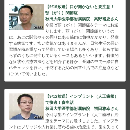
【9/19放送】口が開かないと要注意！
顎（がく）関節症
秋田大学医学部附属病院 高野裕史さん
今回は顎（がく）関節症をテーマにお送
りします。顎（がく）関節症というの
は、あごの関節やその周りにある筋肉に負担がかかり、発症
する病気です。怖い病気ではありませんが、日常生活の悪い
習慣が積み重なって発症している場合も多くあり、知らず知
らずのうちに発症しているケースもあるといいます。特徴的
な症状や治療方法などを紹介するほか、番組の中で一緒に自
己チェックを行い、予防するための日常生活での注意点など
について伺いました。
【9/12放送】インプラント（人工歯根）
で快適！食生活
秋田大学医学部附属病院 福田雅幸さん
今回は歯のインプラント（人工歯根）治
療をテーマにお送りしました。インプラ
ントはブリッジや入れ歯に替わる歯の治療法で、歯を失って