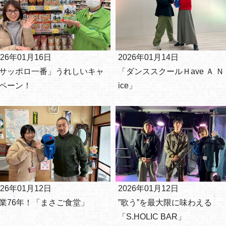
026年01月16日
2026年01月14日
サッポロ一番」うれしいキャ
「ダンススクールＨave Ａ Ｎ
ペーン！
ice」
026年01月12日
2026年01月12日
業76年！「まさご食堂」
”歌う”を最大限に味わえる
「S.HOLIC BAR」