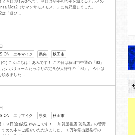
２４日(水) みおです。今日は今年40周年を迎えるアルスの
ansa Mos2（サマンサモスモス）」にお邪魔しました。
s2は「遊び...
4日
SION エキマイク
県央
秋田市
24日(金) こんにちは！あみです！ この日は秋田市中通の「93」
た♪ ボリュームたっぷりの定食が大好評の「93」。 今回は
頂きました...
」
9日
SION エキマイク
県央
秋田市
１９日(金)放送 ゆみこです！ 「加賀屋書店 茨島店」の菅野
すすめの本をご紹介いただきました。 １万年堂出版発行の