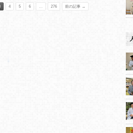
3
4
5
6
…
276
前の記事 →