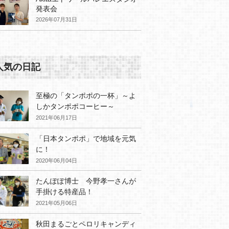
発表会
2026年07月31日
人気の日記
至極の「タンポポの一杯」～よ
しかタンポポコーヒー～
2021年06月17日
「日本タンポポ」で地域を元気
に！
2020年06月04日
たんぽぽ博士 今野孝一さんが
手掛ける特産品！
2021年05月06日
秋田まるごとペロリキャンディ