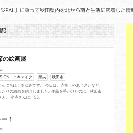
日記
節の絵画展
3日
SION エキマイク
県央
秋田市
 こんにちは！あゆみです。 今日は、赤富士やあじさいなど、
ったりの絵画を紹介しました♪ 作品を手がけたのは、秋田市
ん。 小寺さんは、SD...
レー！
1日