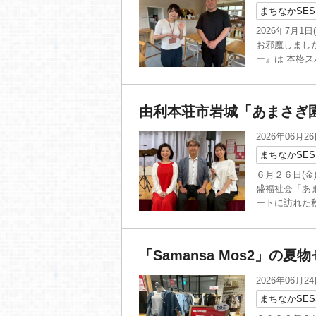
まちなかSES
2026年7月1
お邪魔しました
ー』は 本格スパ
由利本荘市岩城「あまさぎ
2026年06月2
まちなかSES
６月２６日(金
盛福祉会「あ
ートに訪れた秋
「Samansa Mos2」の
2026年06月2
まちなかSES