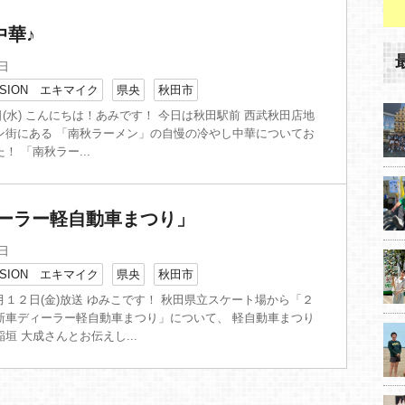
中華♪
7日
SION エキマイク
県央
秋田市
17日(水) こんにちは！あみです！ 今日は秋田駅前 西武秋田店地
ン街にある 「南秋ラーメン」の自慢の冷やし中華についてお
！ 「南秋ラー...
ィーラー軽自動車まつり」
2日
SION エキマイク
県央
秋田市
１２日(金)放送 ゆみこです！ 秋田県立スケート場から「２
新車ディーラー軽自動車まつり」について、 軽自動車まつり
垣 大成さんとお伝えし...