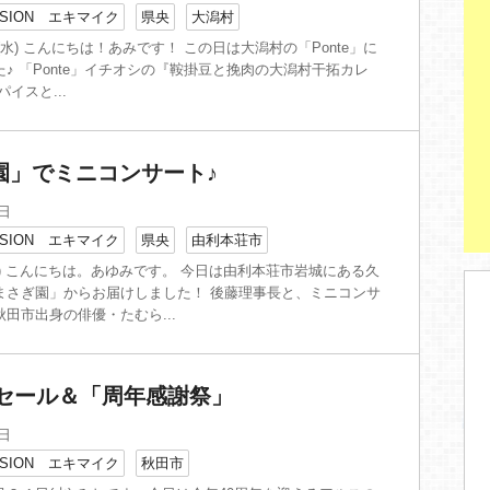
SION エキマイク
県央
大潟村
日(水) こんにちは！あみです！ この日は大潟村の「Ponte」に
♪ 「Ponte」イチオシの『鞍掛豆と挽肉の大潟村干拓カレ
イスと...
園」でミニコンサート♪
6日
SION エキマイク
県央
由利本荘市
) こんにちは。あゆみです。 今日は由利本荘市岩城にある久
まさぎ園」からお届けしました！ 後藤理事長と、ミニコンサ
田市出身の俳優・たむら...
夏物セール＆「周年感謝祭」
4日
SION エキマイク
秋田市