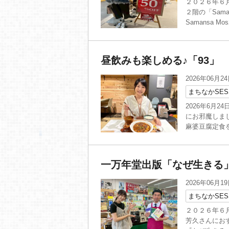
２０２６年６月
２階の「Sam
Samansa Mo
昼飲みも楽しめる♪「93」
2026年06月2
まちなかSES
2026年6月
にお邪魔しまし
麻婆豆腐定食を
一万年堂出版「なぜ生きる
2026年06月1
まちなかSES
２０２６年６月
芳久さんにお