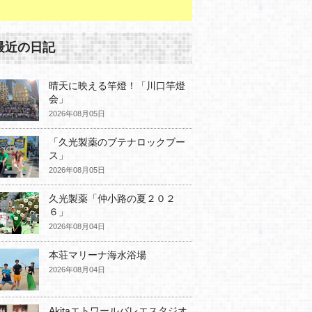
最近の日記
晴天に映える竿燈！「川口竿燈
会」
2026年08月05日
「久光製薬のブテナロックブー
ス」
2026年08月05日
久光製薬「仲小路の夏２０２
６」
2026年08月04日
本荘マリーナ海水浴場
2026年08月04日
Akitaエトワールバレエスタジオ