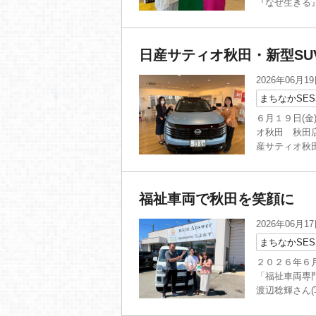
『なぜ生きる』
日産サティオ秋田・新型SU
2026年06月1
まちなかSES
６月１９日(金
オ秋田 秋田
産サティオ秋田
福祉車両で秋田を笑顔に
2026年06月1
まちなかSES
２０２６年６
「福祉車両専
渡辺稔輝さん(