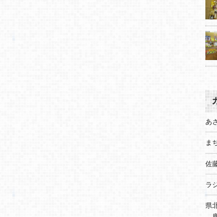
あ
まち
佐
ラ
県