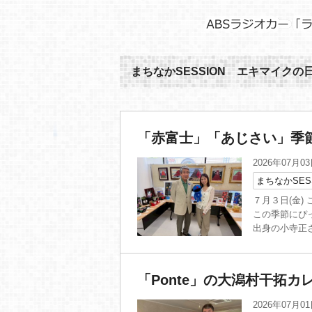
まちなかSESSION エキマイクの
「赤富士」「あじさい」季
2026年07月0
まちなかSES
７月３日(金)
この季節にぴ
出身の小寺正さ
「Ponte」の大潟村干拓カ
2026年07月0