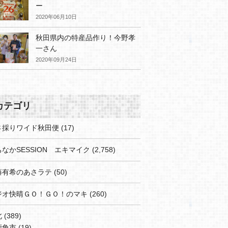
ー
2020年06月10日
秋田県内の特産品作り！今野孝
一さん
2020年09月24日
カテゴリ
さ採りワイド秋田便
(17)
なかSESSION エキマイク
(2,758)
藤有希のあさラテ
(50)
ジオ快晴ＧＯ！ＧＯ！のマキ
(260)
北
(389)
鹿角市
(19)