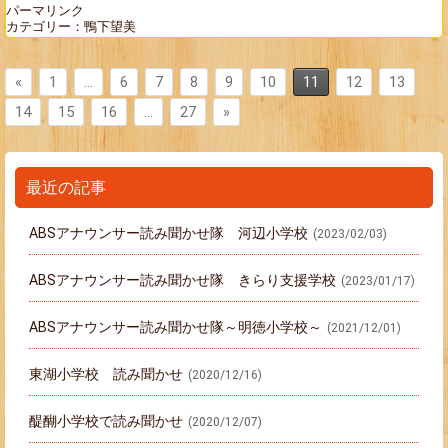
パーマリンク
カテゴリー：
鴨下望美
«
1
…
6
7
8
9
10
11
12
13
14
15
16
…
27
»
最近の記事
ABSアナウンサー読み聞かせ隊 河辺小学校
(2023/02/03)
ABSアナウンサー読み聞かせ隊 きらり支援学校
(2023/01/17)
ABSアナウンサー読み聞かせ隊～明徳小学校～
(2021/12/01)
東湖小学校 読み聞かせ
(2020/12/16)
醍醐小学校で読み聞かせ
(2020/12/07)