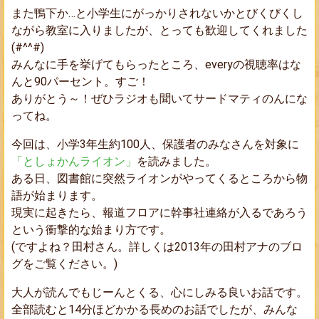
また鴨下か…と小学生にがっかりされないかとびくびくし
ながら教室に入りましたが、とっても歓迎してくれました
(#^^#)
みんなに手を挙げてもらったところ、everyの視聴率はな
んと90パーセント。すご！
ありがとう～！ぜひラジオも聞いてサードマティのんにな
ってね。
今回は、小学3年生約100人、保護者のみなさんを対象に
「としょかんライオン」
を読みました。
ある日、図書館に突然ライオンがやってくるところから物
語が始まります。
現実に起きたら、報道フロアに幹事社連絡が入るであろう
という衝撃的な始まり方です。
(ですよね？
田村さん
。詳しくは
2013年の田村アナのブロ
グ
をご覧ください。)
大人が読んでもじーんとくる、心にしみる良いお話です。
全部読むと14分ほどかかる長めのお話でしたが、みんな