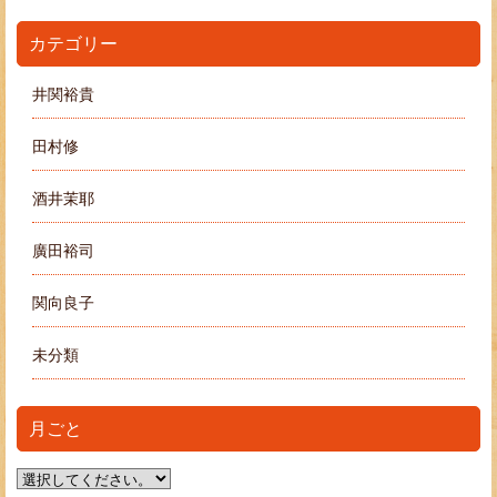
カテゴリー
井関裕貴
田村修
酒井茉耶
廣田裕司
関向良子
未分類
月ごと