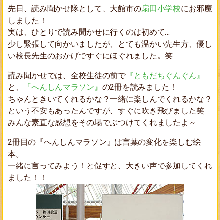
先日、
読み聞かせ隊
として、大館市の
扇田小学校
にお邪魔
しました！
実は、ひとりで読み聞かせに行くのは初めて…
少し緊張して向かいましたが、とても温かい先生方、優し
い校長先生のおかげですぐにほぐれました。笑
読み聞かせでは、全校生徒の前で
『ともだちぐんぐん』
と、
『へんしんマラソン』
の2冊を読みました！
ちゃんときいてくれるかな？一緒に楽しんでくれるかな？
という不安もあったんですが、すぐに吹き飛びました笑
みんな素直な感想をその場でぶつけてくれましたよ～
2冊目の『へんしんマラソン』は言葉の変化を楽しむ絵
本。
一緒に言ってみよう！と促すと、大きい声で参加してくれ
ました！！