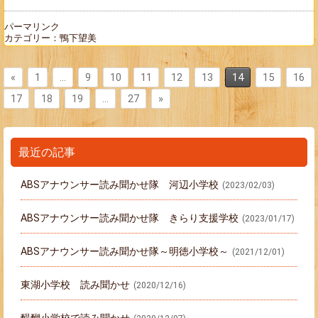
パーマリンク
カテゴリー：
鴨下望美
«
1
…
9
10
11
12
13
14
15
16
17
18
19
…
27
»
最近の記事
ABSアナウンサー読み聞かせ隊 河辺小学校
(2023/02/03)
ABSアナウンサー読み聞かせ隊 きらり支援学校
(2023/01/17)
ABSアナウンサー読み聞かせ隊～明徳小学校～
(2021/12/01)
東湖小学校 読み聞かせ
(2020/12/16)