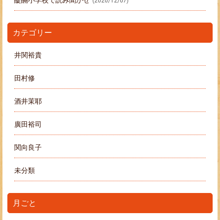
醍醐小学校で読み聞かせ
(2020/12/07)
カテゴリー
井関裕貴
田村修
酒井茉耶
廣田裕司
関向良子
未分類
月ごと