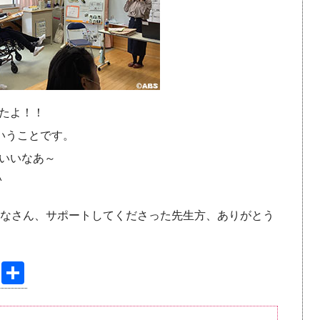
たよ！！
いうことです。
いいなあ～
^
みなさん、サポートしてくださった先生方、ありがとう
Pi
共
nt
有
er