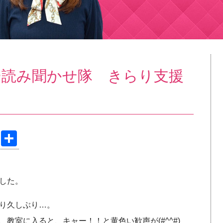
ー読み聞かせ隊 きらり支援
Pi
共
nt
有
er
した。
e
st
り久しぶり…。
教室に入ると、キャー！！と黄色い歓声が(#^^#)