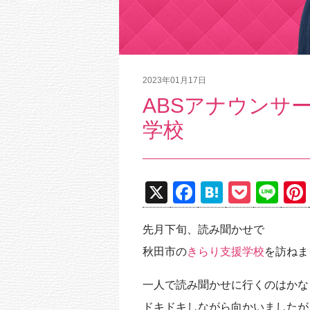
2023年01月17日
ABSアナウンサ
学校
X
F
H
P
Li
a
at
o
n
先月下旬、読み聞かせで
c
e
ck
e
秋田市の
きらり支援学校
を訪ねま
e
n
et
b
a
一人で読み聞かせに行くのはかな
o
ドキドキしながら向かいましたが、