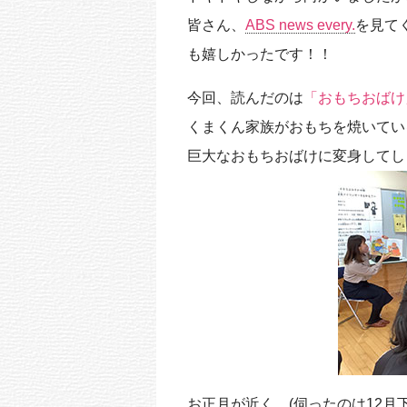
o
皆さん、
ABS news every.
を見て
k
も嬉しかったです！！
今回、読んだのは
「おもちおばけ
くまくん家族がおもちを焼いてい
巨大なおもちおばけに変身してし
お正月が近く (伺ったのは12月