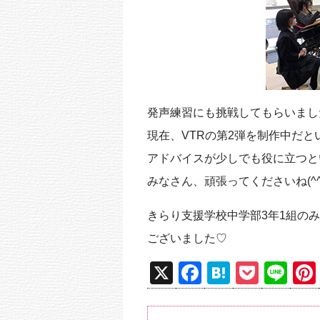
発声練習にも挑戦してもらいまし
現在、VTRの第2弾を制作中だと
アドバイスが少しでも役に立つと
みなさん、頑張ってくださいね(^
きらり支援学校中学部3年1組の
ございました♡
X
F
H
P
Li
a
at
o
n
c
e
ck
e