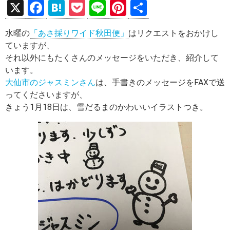
X
F
H
P
Li
Pi
共
a
at
o
n
nt
有
水曜の
「あさ採りワイド秋田便」
はリクエストをおかけし
ce
e
ck
e
er
ていますが、
b
n
et
es
それ以外にもたくさんのメッセージをいただき、紹介して
o
a
t
います。
大仙市のジャスミンさん
は、手書きのメッセージをFAXで送
o
ってくださいますが、
k
きょう1月18日は、雪だるまのかわいいイラストつき。