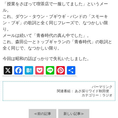
「授業をさぼって喫茶店で一服してました」というメー
ル。
これ、ダウン・タウン・ブギウギ・バンドの「スモーキ
ン・ブギ」の歌詞と全く同じフレーズで、なつかしい限
り。
メールは続いて「青春時代の真ん中でした」。
これ、森田公一とトップギャランの「青春時代」の歌詞と
全く同じで、なつかしい限り。
今回は昭和の話ばっかりで失礼いたしました。
X
F
H
P
Li
Pi
共
a
at
o
n
nt
有
ce
e
ck
e
er
パーマリンク
関連番組：
あさ採りワイド秋田便
b
n
et
es
カテゴリー：
ラジオ
o
a
t
o
≪前の記事
新しい記事≫