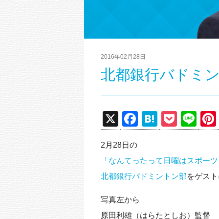
2016年02月28日
北都銀行バドミ
X
F
H
P
Li
a
at
o
n
2月28日の
c
e
ck
e
「なんてったって日曜はスポーツ
e
n
et
北都銀行バドミントン部
をゲスト
b
a
o
写真左から
o
原田利雄（はらたとしお）監督