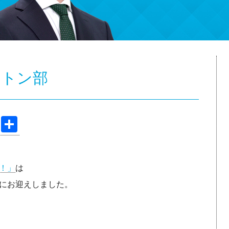
ントン部
Pi
共
nt
有
er
！」
は
e
にお迎えしました。
st