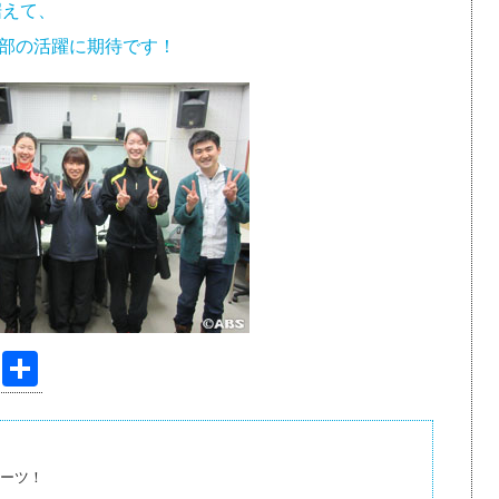
据えて、
部の活躍に期待です！
Pi
共
nt
有
er
e
ーツ！