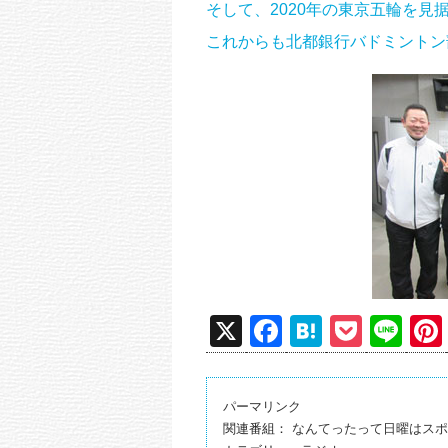
そして、2020年の東京五輪を見
これからも北都銀行バドミントン
X
F
H
P
Li
a
at
o
n
c
e
ck
e
パーマリンク
e
n
et
関連番組：
なんてったって日曜はスポ