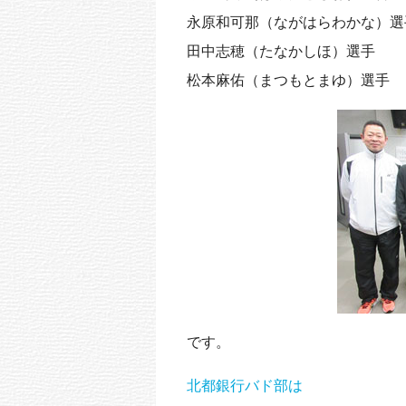
k
永原和可那（ながはらわかな）選
田中志穂（たなかしほ）選手
松本麻佑（まつもとまゆ）選手
です。
北都銀行バド部は